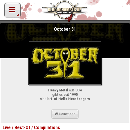
October 31
Heavy Metal
aus USA
gibt es seit
1995
sind bei
Hells Headbangers
Homepage
Live / Best-Of / Compilations