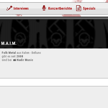
Interviews
Konzertberichte
Specials
M.A.I.M.
Folk Metal
aus Italien - Belluno
gibt es seit
2008
sind bei
Nadir Music