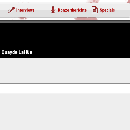
Interviews
Konzertberichte
Specials
Quayde LaHüe