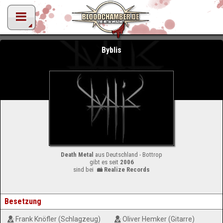
Byblis
Death Metal
aus Deutschland - Bottrop
gibt es seit
2006
sind bei
Realize Records
Besetzung
Frank Knöfler (Schlagzeug)
Oliver Hemker (Gitarre)