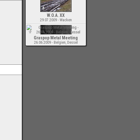
W.O.A. XX
29.07.2009 - Wacken
Graspop Metal Meeting
26.06.2009 - Belgien, Dessel
-