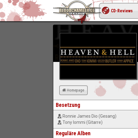
CD-Reviews
Homepage
Besetzung
Ronnie James Dio (Gesang)
Tony Iommi (Gitarre)
Reguläre Alben