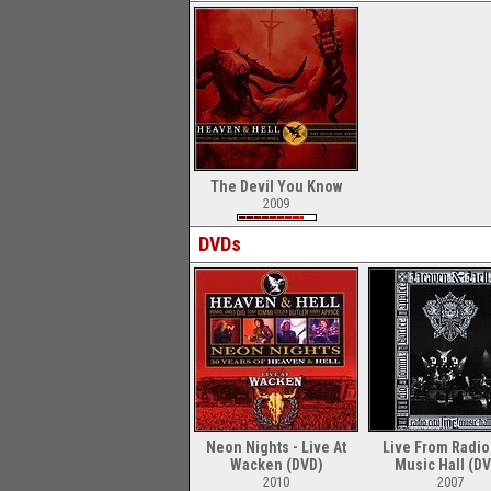
The Devil You Know
2009
DVDs
Neon Nights - Live At
Live From Radio 
Wacken (DVD)
Music Hall (D
2010
2007