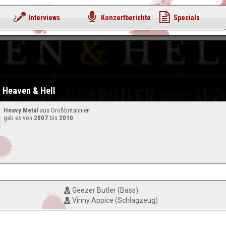
Interviews
Konzertberichte
Specials
Heaven & Hell
Heavy Metal
aus Großbritannien
gab es von
2007
bis
2010
Geezer Butler (Bass)
Vinny Appice (Schlagzeug)