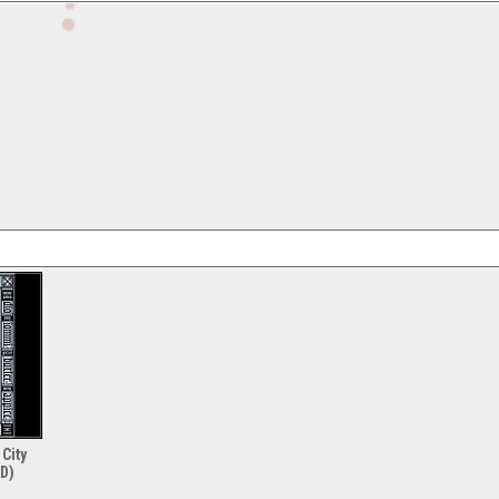
City
VD)