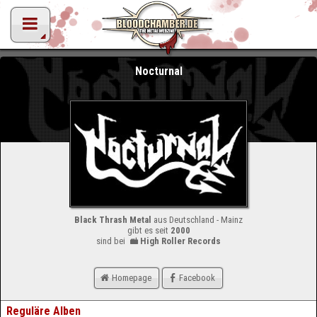
Nocturnal
Black Thrash Metal
aus Deutschland - Mainz
gibt es seit
2000
sind bei
High Roller Records
Homepage
Facebook
Reguläre Alben