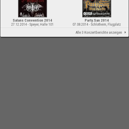
Satans Convention 2014
Party.San 2014
27.12.2014 - Speyer, Halle 101
07.08.2014 - Schlotheim, Flugplatz
Alle 3 Konzertberichte anzeigen
-
Impressum
Bloodchamber.de
Bands
Bands mit N
Nocturnal
online