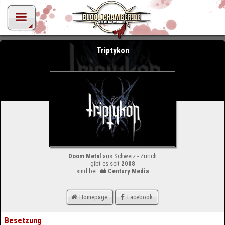
Triptykon
Doom Metal
aus Schweiz - Zürich
gibt es seit
2008
sind bei
Century Media
Homepage
Facebook
Besetzung