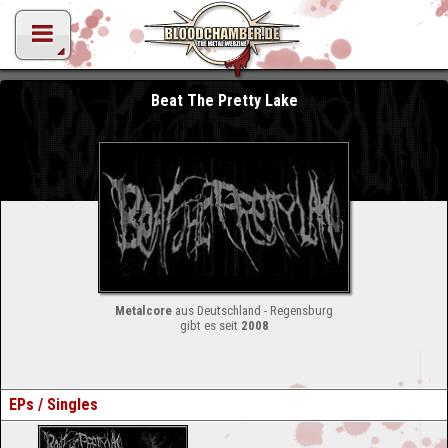
Beat The Pretty Lake
Metalcore
aus Deutschland - Regensburg
gibt es seit
2008
EPs / Singles