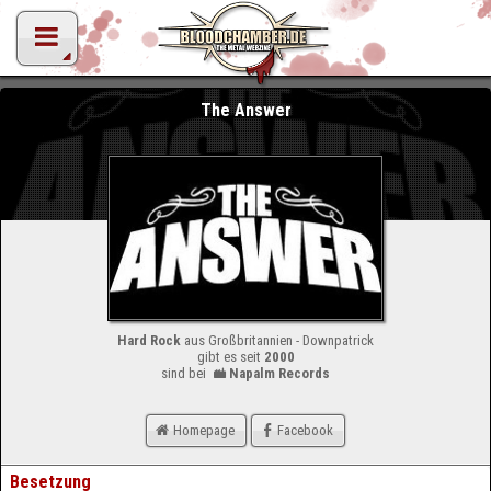
The Answer
Hard Rock
aus Großbritannien - Downpatrick
gibt es seit
2000
sind bei
Napalm Records
Homepage
Facebook
Besetzung