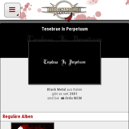
Tenebrae In Perpetuum
Black Metal
aus Italien
gibt es seit
2001
sind bei
Ordo MCM
Reguläre Alben