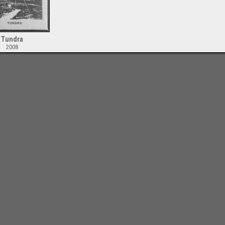
Tundra
2008