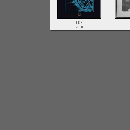
EOS
2010
-