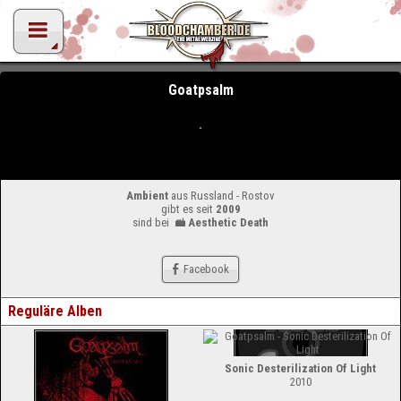
Goatpsalm
Ambient
aus Russland - Rostov
gibt es seit
2009
sind bei
Aesthetic Death
Facebook
Reguläre Alben
Sonic Desterilization Of Light
2010