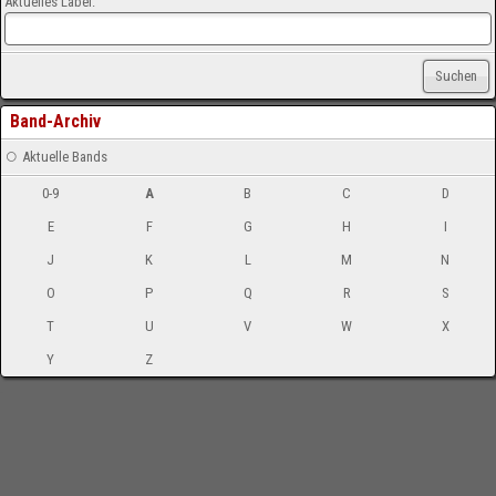
Aktuelles Label:
Suchen
Band-Archiv
Aktuelle Bands
0-9
A
B
C
D
E
F
G
H
I
J
K
L
M
N
O
P
Q
R
S
T
U
V
W
X
Y
Z
-