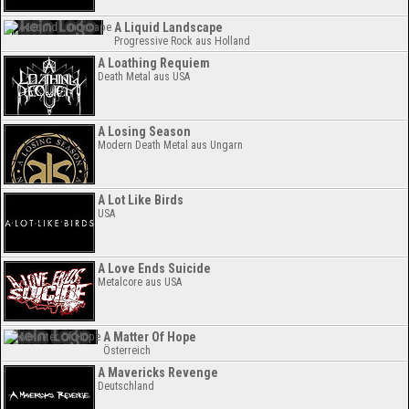
A Liquid Landscape
Progressive Rock aus Holland
A Loathing Requiem
Death Metal aus USA
A Losing Season
Modern Death Metal aus Ungarn
A Lot Like Birds
USA
A Love Ends Suicide
Metalcore aus USA
A Matter Of Hope
Österreich
A Mavericks Revenge
Deutschland