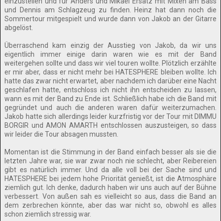
einzustellen und für Anders und Mikael Ersatz mit Mixen am Bass
und Dennis am Schlagzeug zu finden. Heinz hat dann noch die
Sommertour mitgespielt und wurde dann von Jakob an der Gitarre
abgelöst.
Überraschend kam einzig der Ausstieg von Jakob, da wir uns
eigentlich immer einige darin waren wie es mit der Band
weitergehen sollte und dass wir viel touren wollte. Plötzlich erzählte
er mir aber, dass er nicht mehr bei HATESPHERE bleiben wollte. Ich
hatte das zwar nicht erwartet, aber nachdem ich darüber eine Nacht
geschlafen hatte, entschloss ich nicht ihn entscheiden zu lassen,
wann es mit der Band zu Ende ist. Schließlich habe ich die Band mit
gegründet und auch die anderen waren dafür weiterzumachen.
Jakob hatte sich allerdings leider kurzfristig vor der Tour mit DIMMU
BORGIR und AMON AMARTH entschlossen auszusteigen, so dass
wir leider die Tour absagen mussten.
Momentan ist die Stimmung in der Band einfach besser als sie die
letzten Jahre war, sie war zwar noch nie schlecht, aber Reibereien
gibt es natürlich immer. Und da alle voll bei der Sache sind und
HATESPHERE bei jedem hohe Priorität genießt, ist die Atmosphäre
ziemlich gut. Ich denke, dadurch haben wir uns auch auf der Bühne
verbessert. Von außen sah es vielleicht so aus, dass die Band an
dem zerbrechen könnte, aber das war nicht so, obwohl es alles
schon ziemlich stressig war.