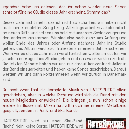
Irgendwo habe ich gelesen, das ihr schon wieder neue Songs
schreibt für eine CD, die dieses Jahr erscheint. Stimmt das?
Dieses Jahr nicht mehr, das ist nicht zu schaffen, wir haben nicht
mal einen kompletten Song fertig. Allerdings arbeiten Jakob und ich
an neuen Riffs und setzen uns bald mit unserem Schlagzeuger und
den anderen zusammen. Wir sind also noch ganz am Anfang und
wollen Ende des Jahres oder Anfang nächstes Jahr ins Studio
gehen, das Album wird also frühestens in einem Jahr erscheinen.
Wenn wir es dieses Jahr noch veröffentlichen wollten, müssten wir
ja schon im August ins Studio gehen und das wäre wirklich zu früh.
Die letzten Monate haben wir uns nur darauf konzentriert Joller in
der Band einzuarbeiten und haben keine Songs geschrieben. Darauf
werden wir uns dann konzentrieren wenn wir zurück in Dänemark
sind.
Du hast zwar fast die komplette Musik von HATESPHERE allein
geschrieben, aber in welche Richtung wird sich die Band mit den
neuen Mitgliedern entwickeln? Die bringen ja nun schon einige
andere Einflüsse mit, Mixen hat z.B. noch nie in einer Metalband
gespielt, sondern in Punk- und Ska-Bands.
HATESPHERE wird zu einer Ska-Band.
(lacht) Nein, keine Sorge, HATESPHERE wird