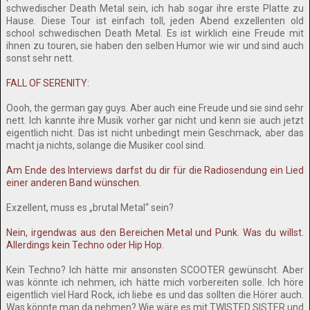
schwedischer Death Metal sein, ich hab sogar ihre erste Platte zu
Hause. Diese Tour ist einfach toll, jeden Abend exzellenten old
school schwedischen Death Metal. Es ist wirklich eine Freude mit
ihnen zu touren, sie haben den selben Humor wie wir und sind auch
sonst sehr nett.
FALL OF SERENITY:
Oooh, the german gay guys. Aber auch eine Freude und sie sind sehr
nett. Ich kannte ihre Musik vorher gar nicht und kenn sie auch jetzt
eigentlich nicht. Das ist nicht unbedingt mein Geschmack, aber das
macht ja nichts, solange die Musiker cool sind.
Am Ende des Interviews darfst du dir für die Radiosendung ein Lied
einer anderen Band wünschen.
Exzellent, muss es „brutal Metal“ sein?
Nein, irgendwas aus den Bereichen Metal und Punk. Was du willst.
Allerdings kein Techno oder Hip Hop.
Kein Techno? Ich hätte mir ansonsten SCOOTER gewünscht. Aber
was könnte ich nehmen, ich hätte mich vorbereiten solle. Ich höre
eigentlich viel Hard Rock, ich liebe es und das sollten die Hörer auch.
Was könnte man da nehmen? Wie wäre es mit TWISTED SISTER und