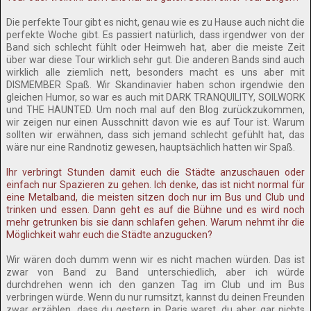
Die perfekte Tour gibt es nicht, genau wie es zu Hause auch nicht die
perfekte Woche gibt. Es passiert natürlich, dass irgendwer von der
Band sich schlecht fühlt oder Heimweh hat, aber die meiste Zeit
über war diese Tour wirklich sehr gut. Die anderen Bands sind auch
wirklich alle ziemlich nett, besonders macht es uns aber mit
DISMEMBER Spaß. Wir Skandinavier haben schon irgendwie den
gleichen Humor, so war es auch mit DARK TRANQUILITY, SOILWORK
und THE HAUNTED. Um noch mal auf den Blog zurückzukommen,
wir zeigen nur einen Ausschnitt davon wie es auf Tour ist. Warum
sollten wir erwähnen, dass sich jemand schlecht gefühlt hat, das
wäre nur eine Randnotiz gewesen, hauptsächlich hatten wir Spaß.
Ihr verbringt Stunden damit euch die Städte anzuschauen oder
einfach nur Spazieren zu gehen. Ich denke, das ist nicht normal für
eine Metalband, die meisten sitzen doch nur im Bus und Club und
trinken und essen. Dann geht es auf die Bühne und es wird noch
mehr getrunken bis sie dann schlafen gehen. Warum nehmt ihr die
Möglichkeit wahr euch die Städte anzugucken?
Wir wären doch dumm wenn wir es nicht machen würden. Das ist
zwar von Band zu Band unterschiedlich, aber ich würde
durchdrehen wenn ich den ganzen Tag im Club und im Bus
verbringen würde. Wenn du nur rumsitzt, kannst du deinen Freunden
zwar erzählen, dass du gestern in Paris warst, du aber gar nichts