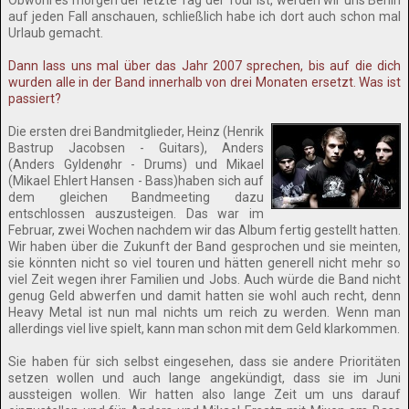
Obwohl es morgen der letzte Tag der Tour ist, werden wir uns Berlin
auf jeden Fall anschauen, schließlich habe ich dort auch schon mal
Urlaub gemacht.
Dann lass uns mal über das Jahr 2007 sprechen, bis auf die dich
wurden alle in der Band innerhalb von drei Monaten ersetzt. Was ist
passiert?
Die ersten drei Bandmitglieder, Heinz (Henrik
Bastrup Jacobsen - Guitars), Anders
(Anders Gyldenøhr - Drums) und Mikael
(Mikael Ehlert Hansen - Bass)haben sich auf
dem gleichen Bandmeeting dazu
entschlossen auszusteigen. Das war im
Februar, zwei Wochen nachdem wir das Album fertig gestellt hatten.
Wir haben über die Zukunft der Band gesprochen und sie meinten,
sie könnten nicht so viel touren und hätten generell nicht mehr so
viel Zeit wegen ihrer Familien und Jobs. Auch würde die Band nicht
genug Geld abwerfen und damit hatten sie wohl auch recht, denn
Heavy Metal ist nun mal nichts um reich zu werden. Wenn man
allerdings viel live spielt, kann man schon mit dem Geld klarkommen.
Sie haben für sich selbst eingesehen, dass sie andere Prioritäten
setzen wollen und auch lange angekündigt, dass sie im Juni
aussteigen wollen. Wir hatten also lange Zeit um uns darauf