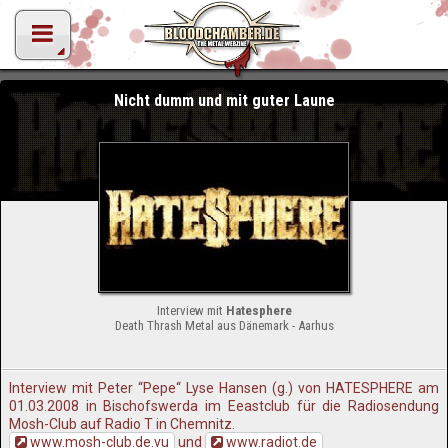
Nicht dumm und mit guter Laune
Interview mit
Hatesphere
Death Thrash Metal aus Dänemark - Aarhus
Interview mit Peter “Pepe“ Lyse Hansen (g.) von HATESPHERE am
01.03.2008 in Bischofswerda im Eeastclub für die Radiosendung
Mosh-Club auf Radio T in Chemnitz.
www.mosh-club.de.vu
und
www.radiot.de