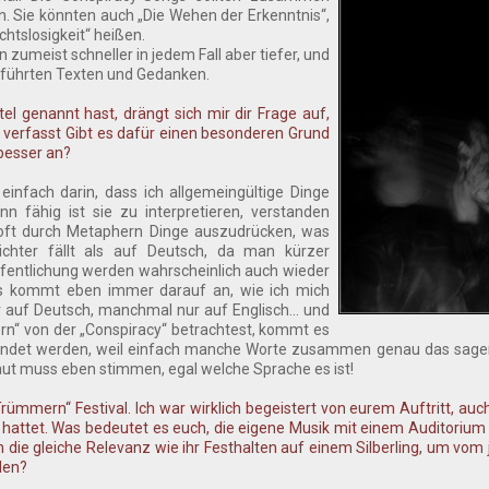
. Sie könnten auch „Die Wehen der Erkenntnis“,
htslosigkeit“ heißen.
zumeist schneller in jedem Fall aber tiefer, und
geführten Texten und Gedanken.
el genannt hast, drängt sich mir dir Frage auf,
 verfasst Gibt es dafür einen besonderen Grund
 besser an?
 einfach darin, dass ich allgemeingültige Dinge
nn fähig ist sie zu interpretieren, verstanden
 oft durch Metaphern Dinge auszudrücken, was
ichter fällt als auf Deutsch, da man kürzer
ffentlichung werden wahrscheinlich auch wieder
. es kommt eben immer darauf an, wie ich mich
 auf Deutsch, manchmal nur auf Englisch... und
n“ von der „Conspiracy“ betrachtest, kommt es
endet werden, weil einfach manche Worte zusammen genau das sagen
laut muss eben stimmen, egal welche Sprache es ist!
Trümmern“ Festival. Ich war wirklich begeistert von eurem Auftritt, auc
attet. Was bedeutet es euch, die eigene Musik mit einem Auditorium 
 die gleiche Relevanz wie ihr Festhalten auf einem Silberling, um vom 
den?