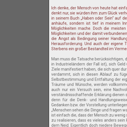
Ich denke, der Mensch von heute hat einfa
denkt nur, sie würden ihm zum Glück verhe
in seinem Buch „Haben oder Sein“ auf de
anhäufe, sondern ist tief in meinem I
Möglichkeiten mache. Doch die meisten 
Möglichkeiten und der damit verbundenen W
die Angst als Bedingung seiner Handlung
Herausforderung. Und auch der eigene To
Sterbens ein großer Bestandteil im Verm
Man muss die Tatsache berücksichtigen, da
in Industrieländern der Fall ist), sich Ge
Ziele manifestiert haben, die sich quer d
verdammt, sich in diesen Ablauf zu füg
Selbstbestimmung und Entfaltung der eige
Träume und Wünsche, werden vollkommen vo
auch nur ein Versuch sein, eine Nachvol
verständnisschaffende Erklärung dienen so
denn für die Denk- und Handlungsweis
Gedanken bzw. der Vorstellung unterliegen;
„Menschen sehen die Dinge und fragen wa
ist einfach die, dass der Mensch zu wenig
zu realisieren, dass es vieles anders sein
dem Neid. Eigentlich doch niedere Bewegg