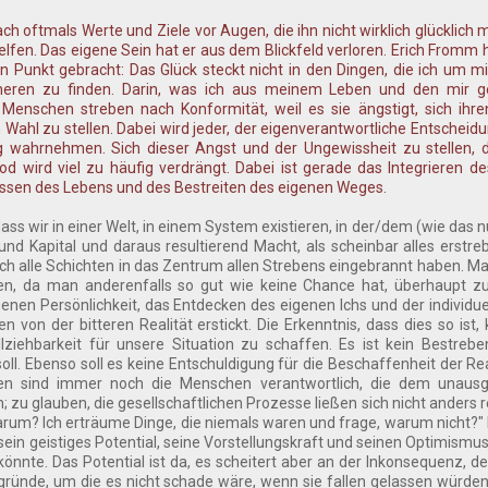
ch oftmals Werte und Ziele vor Augen, die ihn nicht wirklich glücklich 
lfen. Das eigene Sein hat er aus dem Blickfeld verloren. Erich Fromm 
n Punkt gebracht: Das Glück steckt nicht in den Dingen, die ich um 
nneren zu finden. Darin, was ich aus meinem Leben und den mir 
Menschen streben nach Konformität, weil es sie ängstigt, sich ihr
ahl zu stellen. Dabei wird jeder, der eigenverantwortliche Entscheidun
 wahrnehmen. Sich dieser Angst und der Ungewissheit zu stellen, d
d wird viel zu häufig verdrängt. Dabei ist gerade das Integrieren d
essen des Lebens und des Bestreiten des eigenen Weges.
ss wir in einer Welt, in einem System existieren, in der/dem (wie das 
ld und Kapital und daraus resultierend Macht, als scheinbar alles erstr
urch alle Schichten in das Zentrum allen Strebens eingebrannt haben. Ma
en, da man anderenfalls so gut wie keine Chance hat, überhaupt zu
nen Persönlichkeit, das Entdecken des eigenen Ichs und der individuel
n der bitteren Realität erstickt. Die Erkenntnis, dass dies so ist,
lziehbarkeit für unsere Situation zu schaffen. Es ist kein Bestrebe
ll. Ebenso soll es keine Entschuldigung für die Beschaffenheit der Real
en sind immer noch die Menschen verantwortlich, die dem unaus
 zu glauben, die gesellschaftlichen Prozesse ließen sich nicht anders re
rum? Ich erträume Dinge, die niemals waren und frage, warum nicht?"
 sein geistiges Potential, seine Vorstellungskraft und seinen Optimismu
 könnte. Das Potential ist da, es scheitert aber an der Inkonsequenz, de
ründe, um die es nicht schade wäre, wenn sie fallen gelassen würden