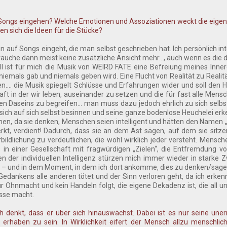
 Songs eingehen? Welche Emotionen und Assoziationen weckt die eigen
en sich die Ideen für die Stücke?
 auf Songs eingeht, die man selbst geschrieben hat. Ich persönlich int
auche dann meist keine zusätzliche Ansicht mehr..., auch wenn es die 
ll ist für mich die Musik von WEIRD FATE eine Befreiung meines Innere
niemals gab und niemals geben wird. Eine Flucht von Realität zu Realitä
... die Musik spiegelt Schlüsse und Erfahrungen wider und soll den 
haft in der wir leben, auseinander zu setzen und die für fast alle Mens
 Daseins zu begreifen... man muss dazu jedoch ehrlich zu sich selbs
 sich auf sich selbst besinnen und seine ganze bodenlose Heuchelei erk
hen, da sie denken, Menschen seien intelligent und hätten den Namen 
rkt, verdient! Dadurch, dass sie an dem Ast sägen, auf dem sie sitz
ildlichung zu verdeutlichen, die wohl wirklich jeder versteht. Mensch
n einer Gesellschaft mit fragwürdigen „Zielen“, die Entfremdung v
 der individuellen Intelligenz stürzen mich immer wieder in starke Zw
 – und in dem Moment, in dem ich dort ankomme, dies zu denken/sage
 Gedankens alle anderen tötet und der Sinn verloren geht, da ich erke
ur Ohnmacht und kein Handeln folgt, die eigene Dekadenz ist, die all
sse macht.
 denkt, dass er über sich hinauswächst. Dabei ist es nur seine une
, erhaben zu sein. In Wirklichkeit eifert der Mensch allzu menschlic