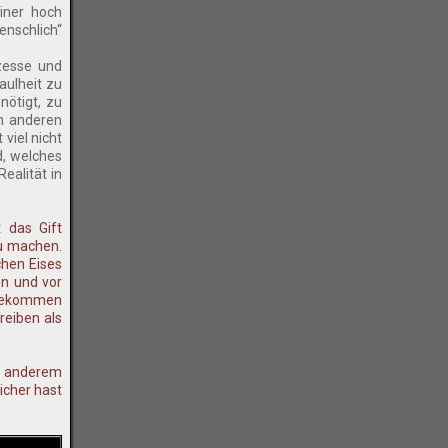
einer hoch
enschlich“
ozesse und
aulheit zu
nötigt, zu
um anderen
viel nicht
d, welches
ealität in
 das Gift
zu machen.
hen Eises
en und vor
s bekommen
reiben als
er anderem
icher hast