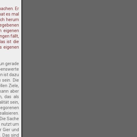
machen. Er
hat es mal
mich herum
gegebenen
en eigenen
gen fällt,
as ist die
es eigenen
nun gerade
ebenswerte
n ist dazu
 sein. Die
len Ziele,
 kann aber
n, das als
ität sein,
gegorenen
alisieren.
 Die Sache
s nutzt um
r Gier und
. Das sind