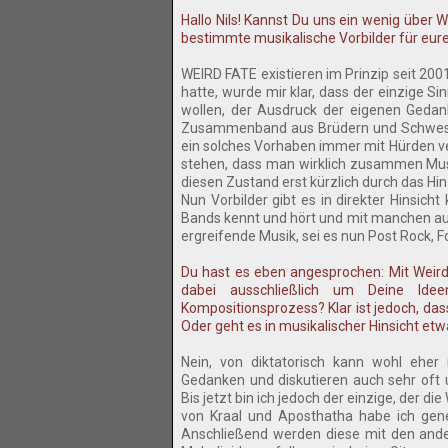
Hallo Nils! Kannst Du uns ein wenig über W
bestimmte musikalische Vorbilder für eur
WEIRD FATE existieren im Prinzip seit 200
hatte, wurde mir klar, dass der einzige 
wollen, der Ausdruck der eigenen Gedank
Zusammenband aus Brüdern und Schwestern 
ein solches Vorhaben immer mit Hürden ve
stehen, dass man wirklich zusammen Musi
diesen Zustand erst kürzlich durch das H
Nun Vorbilder gibt es in direkter Hinsicht
Bands kennt und hört und mit manchen auch 
ergreifende Musik, sei es nun Post Rock, F
Du hast es eben angesprochen: Mit Weir
dabei ausschließlich um Deine Ide
Kompositionsprozess? Klar ist jedoch, dass
Oder geht es in musikalischer Hinsicht etw
Nein, von diktatorisch kann wohl eher 
Gedanken und diskutieren auch sehr oft
Bis jetzt bin ich jedoch der einzige, der 
von Kraal und Aposthatha habe ich gene
Anschließend werden diese mit den ande