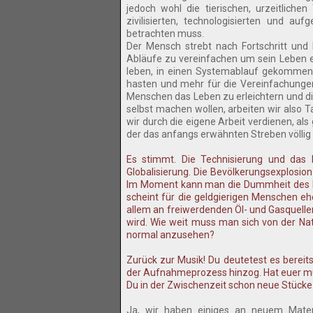
jedoch wohl die tierischen, urzeitlich
zivilisierten, technologisierten und auf
betrachten muss.
Der Mensch strebt nach Fortschritt und 
Abläufe zu vereinfachen um sein Leben e
leben, in einen Systemablauf gekommen, 
hasten und mehr für die Vereinfachungen
Menschen das Leben zu erleichtern und die
selbst machen wollen, arbeiten wir also 
wir durch die eigene Arbeit verdienen, al
der das anfangs erwähnten Streben völlig 
Es stimmt. Die Technisierung und das 
Globalisierung. Die Bevölkerungsexplosio
Im Moment kann man die Dummheit des M
scheint für die geldgierigen Menschen eh
allem an freiwerdenden Öl- und Gasquell
wird. Wie weit muss man sich von der N
normal anzusehen?
Zurück zur Musik! Du deutetest es bereits
der Aufnahmeprozess hinzog. Hat euer mus
Du in der Zwischenzeit schon neue Stücke
Ja, wir haben einiges an neuem Mater