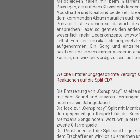
Melodieideen fallen mir beim Gitarren
Passagen, die auf dem Klavier entstanden 
Aposthatha und Kraal sind beide sehr kre
dem kommenden Album natürlich auch hör
Prinzipiell ist es schon so, dass ich de
ansprechen... aber so geht es den ande
wesentlich mehr Liederkonzepte entworfe
selbst von den musikalisch umgesetzten
aufgenommen. Ein Song und einzelne
besitzen und einem immer wieder in eine
können, um wirklich würdig zu sein, auf e
Welche Entstehungsgeschichte verbirgt s
Reaktionen auf die Split CD?
Die Entstehung von „Conspiracy“ ist eine
mit dem Sound und unseren Leistungen a
noch mal ein Jahr gedauert.
Die Idee zur „Conspiracy“-Split mit Memba
den gegenseitigen Respekt für die Kuns
Membaris Songs hören. Wozu wir ja öfter d
zweite Gitarre spiele.
Die Reaktionen auf die Split sind bis jetz
dem Erschaffenen wirklich zu erreichen u