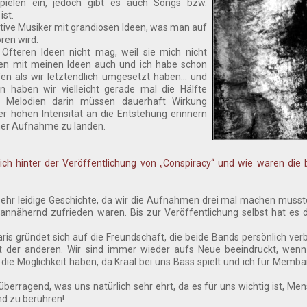
spielen ein, jedoch gibt es auch Songs bzw.
ist.
ative Musiker mit grandiosen Ideen, was man auf
en wird.
s Öfteren Ideen nicht mag, weil sie mich nicht
ren mit meinen Ideen auch und ich habe schon
n als wir letztendlich umgesetzt haben... und
 haben wir vielleicht gerade mal die Hälfte
 Melodien darin müssen dauerhaft Wirkung
r hohen Intensität an die Entstehung erinnern
iner Aufnahme zu landen.
ich hinter der Veröffentlichung von „Conspiracy“ und wie waren die 
 sehr leidige Geschichte, da wir die Aufnahmen drei mal machen musste
nnähernd zufrieden waren. Bis zur Veröffentlichung selbst hat es 
ris gründet sich auf die Freundschaft, die beide Bands persönlich ver
t der anderen. Wir sind immer wieder aufs Neue beeindruckt, wenn
ie Möglichkeit haben, da Kraal bei uns Bass spielt und ich für Membari
t überragend, was uns natürlich sehr ehrt, da es für uns wichtig ist, Me
nd zu berühren!