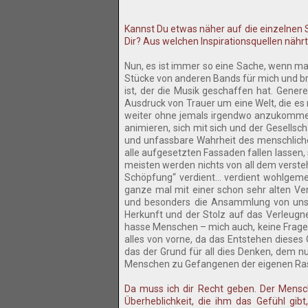
Kannst Du etwas näher auf die einzelnen
Dir? Aus welchen Inspirationsquellen nährt
Nun, es ist immer so eine Sache, wenn man
Stücke von anderen Bands für mich und br
ist, der die Musik geschaffen hat. Genere
Ausdruck von Trauer um eine Welt, die es 
weiter ohne jemals irgendwo anzukommen.
animieren, sich mit sich und der Gesellsc
und unfassbare Wahrheit des menschlichen
alle aufgesetzten Fassaden fallen lassen,
meisten werden nichts von all dem verste
Schöpfung“ verdient... verdient wohlgeme
ganze mal mit einer schon sehr alten Verb
und besonders die Ansammlung von uns i
Herkunft und der Stolz auf das Verleugnen
hasse Menschen – mich auch, keine Frage
alles von vorne, da das Entstehen dieses
das der Grund für all dies Denken, dem n
Menschen zu Gefangenen der eigenen Ra
Da muss ich dir Recht geben. Der Mensch
Überheblichkeit, die ihm das Gefühl gibt