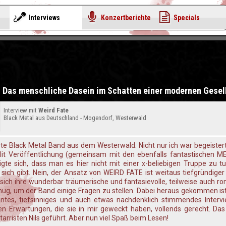
Interviews
Konzertberichte
Specials
Das menschliche Dasein im Schatten einer modernen Gesel
Interview mit
Weird Fate
Black Metal aus Deutschland - Mogendorf, Westerwald
erte Black Metal Band aus dem Westerwald. Nicht nur ich war begeiste
plit Veröffentlichung (gemeinsam mit den ebenfalls fantastischen 
te sich, dass man es hier nicht mit einer x-beliebigen Truppe zu tu
sich gibt. Nein, der Ansatz von WEIRD FATE ist weitaus tiefgründige
 sich ihre wunderbar träumerische und fantasievolle, teilweise auch r
enug, um der Band einige Fragen zu stellen. Dabei heraus gekommen is
santes, tiefsinniges und auch etwas nachdenklich stimmendes Interv
 Erwartungen, die sie in mir geweckt haben, vollends gerecht. Das
arristen Nils geführt. Aber nun viel Spaß beim Lesen!