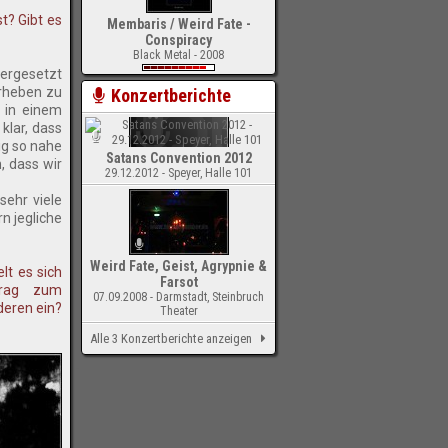
t? Gibt es
Membaris / Weird Fate -
Conspiracy
Black Metal - 2008
dergesetzt
erheben zu
Konzertberichte
s in einem
klar, dass
ig so nahe
Satans Convention 2012
, dass wir
29.12.2012 - Speyer, Halle 101
sehr viele
n jegliche
Weird Fate, Geist, Agrypnie &
t es sich
Farsot
trag zum
07.09.2008 - Darmstadt, Steinbruch
deren ein?
Theater
Alle 3 Konzertberichte anzeigen
-