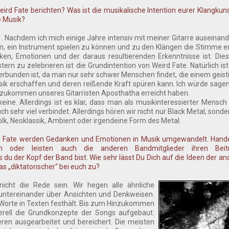
eird Fate berichten? Was ist die musikalische Intention eurer Klangkuns
e Musik?
1. Nachdem ich mich einige Jahre intensiv mit meiner Gitarre auseinan
Sinn, ein Instrument spielen zu können und zu den Klängen die Stimme 
en, Emotionen und der daraus resultierenden Erkenntnisse ist. Die
zu zelebrieren ist die Grundintention von Weird Fate. Natürlich ist 
rbunden ist, da man nur sehr schwer Menschen findet, die einem geist
k erschaffen und deren reißende Kraft spüren kann. Ich würde sagen
inzukommen unseres Gitarristen Aposthatha erreicht haben.
 keine. Allerdings ist es klar, dass man als musikinteressierter Mensch 
sehr viel verbindet. Allerdings hören wir nicht nur Black Metal, sonder
olk, Neoklassik, Ambient oder irgendeine Form des Metal.
d Fate werden Gedanken und Emotionen in Musik umgewandelt. Handel
en oder leisten auch die anderen Bandmitglieder ihren Bei
 du der Kopf der Band bist. Wie sehr lässt Du Dich auf die Ideen der an
as „diktatorischer“ bei euch zu?
nicht die Rede sein. Wir hegen alle ähnliche
 untereinander über Ansichten und Denkweisen.
die Worte in Texten festhält. Bis zum Hinzukommen
rell die Grundkonzepte der Songs aufgebaut.
ren ausgearbeitet und bereichert. Die meisten