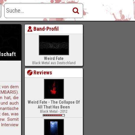
Band-Profil
lschaft
Weird Fate
Black Metal aus Deutschland
Reviews
rt von dem
MEMBARIS).
n hat, die
Weird Fate - The Collapse Of
r und auch
All That Has Been
omantische
Black Metal - 2012
t das, was
iew. Somit
 Interview