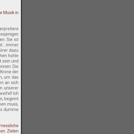
e Musik in
erpretiere
desjenigen
n. Sie ist
t... immer
Hörer dazu
chen hohle
t sein und
ennen. Die
„Krone der
en, um das
en an sich
on unserer
eifel! Ich
n, beginnt
nnen muss,
 uns dumme
rmessliche
hen Zielen