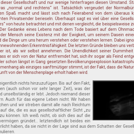
e dieser Gesellschaft und nur wenige hinterfragen diesen Umstand. S
 „normal und rechtens“ ist. Tatsächlich vergeudet der Normalbür
en Spaß macht und lässt sich nach Feierabend von dem überaus kul
en Privatsender berieseln. Überhaupt sagt es viel über eine Gesell
s“ von heute betrachtet und mit denen vergleicht, die beispielsweise zu
n. Der Gedanke eines Lebens nach dem Tode basiert auf dem Ohnmac
t der Mensch seine Existenz mit der Ewigkeit, um seinem Dasein ein
d die Dinge um uns herum verstehen oder verstehen lernen. Dabei ignor
innewohnenden Erkenntnisfähigkeit. Die letzten Gründe bleiben uns ver
er ist, als wir selbst annehmen. Die Unendlichkeit seiner Dummheit 
s er sich von der Natur entfremdet hat, sich ihr sogar als Feind entge
der schon längst in Gang gesetzten Bevölkerungsexplosion katastroph
enhang als einziges sanftmütiger stimmt, ist der Fakt, dass die Natur
ukunft von der Menschenplage erholt haben wird.
eigentlich nichts hinzuzufügen. Bis auf den Fakt,
n (auch schon vor sehr langer Zeit), was der
nd unselbständig er lebt. Jedoch niemand dieser
n. Auch für das eigene Leben nicht. Wir haben
achen und wir streben damit alle nach Reichtum
uf die, die es aus gesellschaftlicher Sicht „zu
zu können. Ich weiß nicht, ob sich dies auf die
ermögen gründet... letztendlich ist beides ein
rlicht haben, da sie nicht in der Lage sind aus dem Schatten der Gesel
mulieren.