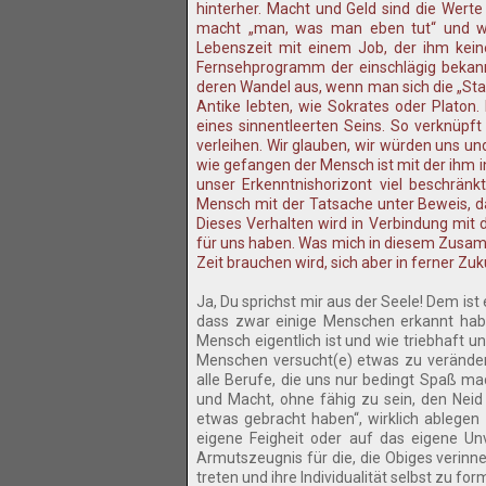
hinterher. Macht und Geld sind die Wert
macht „man, was man eben tut“ und was
Lebenszeit mit einem Job, der ihm kein
Fernsehprogramm der einschlägig bekannt
deren Wandel aus, wenn man sich die „Star
Antike lebten, wie Sokrates oder Plato
eines sinnentleerten Seins. So verknüpf
verleihen. Wir glauben, wir würden uns un
wie gefangen der Mensch ist mit der ihm 
unser Erkenntnishorizont viel beschränkt
Mensch mit der Tatsache unter Beweis, das
Dieses Verhalten wird in Verbindung mit 
für uns haben. Was mich in diesem Zusamm
Zeit brauchen wird, sich aber in ferner Z
Ja, Du sprichst mir aus der Seele! Dem ist 
dass zwar einige Menschen erkannt habe
Mensch eigentlich ist und wie triebhaft u
Menschen versucht(e) etwas zu veränder
alle Berufe, die uns nur bedingt Spaß m
und Macht, ohne fähig zu sein, den Neid a
etwas gebracht haben“, wirklich ablegen 
eigene Feigheit oder auf das eigene Unv
Armutszeugnis für die, die Obiges verinne
treten und ihre Individualität selbst zu for