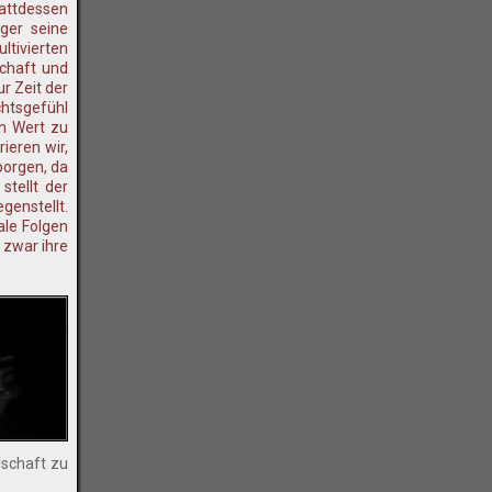
tattdessen
ger seine
tivierten
schaft und
r Zeit der
htsgefühl
en Wert zu
ieren wir,
borgen, da
stellt der
genstellt.
ale Folgen
 zwar ihre
lschaft zu