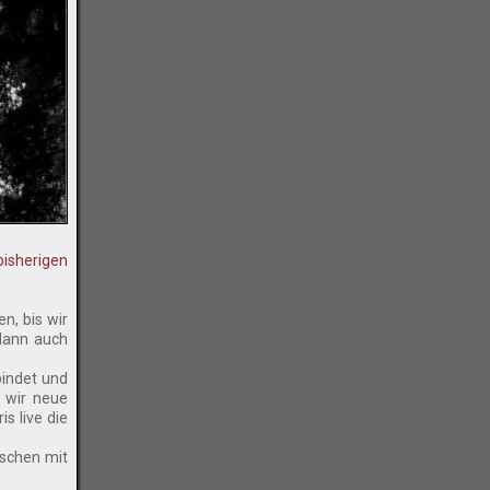
bisherigen
n, bis wir
dann auch
bindet und
 wir neue
s live die
nschen mit