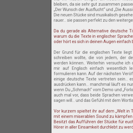
bleiben, da sie sehr gut zusammen passen
„Der Wunsch der Ausflucht“ und „Die Aussic
Die neuen Stücke sind musikalisch gesehen 
rauer... sie passen perfekt zu den weiter
Da du gerade als Alternative deutsche Tit
warum du die Texte in englischer Sprache
oder hört es sich in deinen Augen einfach
Der Grund für die englischen Texte liegt
schreiben wollte, die von jedem, der de
werden können.. Weiterhin versuche ich
mir auf Englisch einfach wesentlich le
formulieren kann. Auf der nächsten Verö
einige deutsche Texte vertreten sein..
ausdrücken kann... manchmal läuft es nur
wenn Du „Schmach“ vom Demo und „Forlor
auch mal vor, dass beide Sprachen verw
sagen will... und das Gefühl mit dem Wort
Vor kurzem spieltet ihr auf dem „Welt in 
mit einem miserablen Sound zu kämpfen h
Besitzt das Aufführen der Stücke für euch
Hörer in aller Einsamkeit durchlebt zu wer