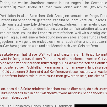
en Triebe, die wir im Unterbewusstsein in uns tragen - im Gewand 
geklärten(!!!) Welt. Triebe die man wohl leider auch als „typisch m
Perfektion in allen Bereichen. Seit Anbeginn versucht er Dinge, Pr
infach und behände zu gestalten. Wir sind bei dem Versuch, unsere F
der uns statt eine Erleichterung herbeizuführen, immer mehr dazu 
 auf anderen Gebieten des Lebens zu arbeiten. Wir arbeiten also, 
se arbeiten um uns das Leben zu vereinfachen. Weil wir alle möglichst 
Tag ein Tag aus auf einem Gebiet und nehmen alles andere für das Gel
s gegeben hin – irgendwo endet dies in einer abstrakten und paradoxen R
außer Acht gelassen wird und der Mensch sich vom Sein entfernt...
Besitzdenken hat diese Welt voll und ganz im Griff. Hinzu kommt
n wird ihr übriges tun, diesen Planeten zu einem lebensunwerten Ort 
enschen wieder hautnah mitverfolgen: Das Abschmelzen des arktisc
er positiv zu sein. Schließlich kann man ja nun an neuen Handelsweg
en Geld verdienen. Schon wird auf Konferenzen beschlossen, wer wa
atur entfernt haben, wie dumm muss man geworden sein, um dieses T
 an, dass die Stücke mittlerweile schon etwas älter sind, da sich unt
ikalischer Stil sich in der Zwischenzeit vom Ausdruck her geändert? S
 geschrieben, oder?
ial. Die Conspiracy-Songs sollten zusammen