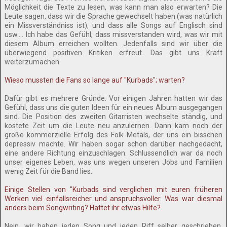
Möglichkeit die Texte zu lesen, was kann man also erwarten? Die
Leute sagen, dass wir die Sprache gewechselt haben (was natürlich
ein Missverständniss ist), und dass alle Songs auf Englisch sind
usw.... Ich habe das Gefühl, dass missverstanden wird, was wir mit
diesem Album erreichen wollten. Jedenfalls sind wir über die
überwiegend positiven Kritiken erfreut. Das gibt uns Kraft
weiterzumachen.
Wieso mussten die Fans so lange auf "Kurbads"; warten?
Dafür gibt es mehrere Gründe. Vor einigen Jahren hatten wir das
Gefühl, dass uns die guten Ideen für ein neues Album ausgegangen
sind. Die Position des zweiten Gitarristen wechselte ständig, und
kostete Zeit um die Leute neu anzulernen. Dann kam noch der
große kommerzielle Erfolg des Folk Metals, der uns ein bisschen
depressiv machte. Wir haben sogar schon darüber nachgedacht,
eine andere Richtung einzuschlagen. Schlussendlich war da noch
unser eigenes Leben, was uns wegen unseren Jobs und Familien
wenig Zeit für die Band lies.
Einige Stellen von "Kurbads sind verglichen mit euren früheren
Werken viel einfallsreicher und anspruchsvoller. Was war diesmal
anders beim Songwriting? Hattet ihr etwas Hilfe?
Nein, wir haben jeden Song und jeden Riff selber geschrieben.