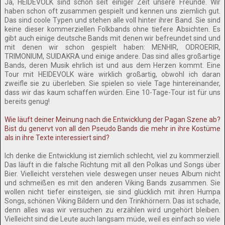
Ja, HEIDEVOLK sind schon seit einiger Zeit unsere Freunde. Wir
haben schon oft zusammen gespielt und kennen uns ziemlich gut.
Das sind coole Typen und stehen alle voll hinter ihrer Band. Sie sind
keine dieser kommerziellen Folkbands ohne tiefere Absichten. Es
gibt auch einige deutsche Bands mit denen wir befreundet sind und
mit denen wir schon gespielt haben: MENHIR, ODROERIR,
TRIMONIUM, SUIDAKRA und einige andere. Das sind alles großartige
Bands, deren Musik ehrlich ist und aus dem Herzen kommt. Eine
Tour mit HEIDEVOLK wäre wirklich großartig, obwohl ich daran
zweifle sie zu überleben. Sie spielen so viele Tage hintereinander,
dass wir das kaum schaffen würden. Eine 10-Tage-Tour ist für uns
bereits genug!
Wie läuft deiner Meinung nach die Entwicklung der Pagan Szene ab?
Bist du genervt von all den Pseudo Bands die mehr in ihre Kostüme
als in ihre Texte interessiert sind?
Ich denke die Entwicklung ist ziemlich schlecht, viel zu kommerziell.
Das läuft in die falsche Richtung mit all den Polkas und Songs über
Bier. Vielleicht verstehen viele deswegen unser neues Album nicht
und schmeißen es mit den anderen Viking Bands zusammen. Sie
wollen nicht tiefer einsteigen, sie sind glücklich mit ihren Humpa
Songs, schönen Viking Bildern und den Trinkhörnern. Das ist schade,
denn alles was wir versuchen zu erzählen wird ungehört bleiben.
Vielleicht sind die Leute auch langsam müde, weil es einfach so viele