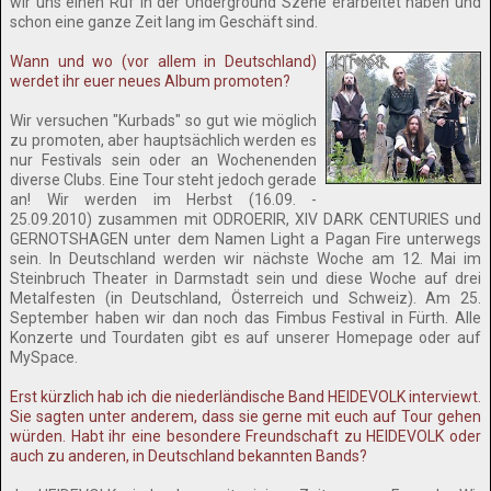
wir uns einen Ruf in der Underground Szene erarbeitet haben und
schon eine ganze Zeit lang im Geschäft sind.
Wann und wo (vor allem in Deutschland)
werdet ihr euer neues Album promoten?
Wir versuchen "Kurbads" so gut wie möglich
zu promoten, aber hauptsächlich werden es
nur Festivals sein oder an Wochenenden
diverse Clubs. Eine Tour steht jedoch gerade
an! Wir werden im Herbst (16.09. -
25.09.2010) zusammen mit ODROERIR, XIV DARK CENTURIES und
GERNOTSHAGEN unter dem Namen Light a Pagan Fire unterwegs
sein. In Deutschland werden wir nächste Woche am 12. Mai im
Steinbruch Theater in Darmstadt sein und diese Woche auf drei
Metalfesten (in Deutschland, Österreich und Schweiz). Am 25.
September haben wir dan noch das Fimbus Festival in Fürth. Alle
Konzerte und Tourdaten gibt es auf unserer Homepage oder auf
MySpace.
Erst kürzlich hab ich die niederländische Band HEIDEVOLK interviewt.
Sie sagten unter anderem, dass sie gerne mit euch auf Tour gehen
würden. Habt ihr eine besondere Freundschaft zu HEIDEVOLK oder
auch zu anderen, in Deutschland bekannten Bands?