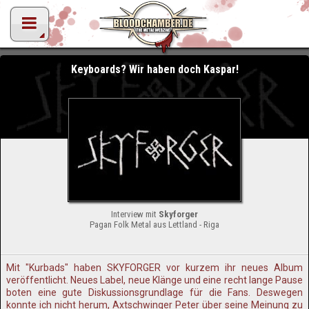
Keyboards? Wir haben doch Kaspar!
Interview mit
Skyforger
Pagan Folk Metal aus Lettland - Riga
Mit "Kurbads" haben SKYFORGER vor kurzem ihr neues Album
veröffentlicht. Neues Label, neue Klänge und eine recht lange Pause
boten eine gute Diskussionsgrundlage für die Fans. Deswegen
konnte ich nicht herum, Axtschwinger Peter über seine Meinung zu