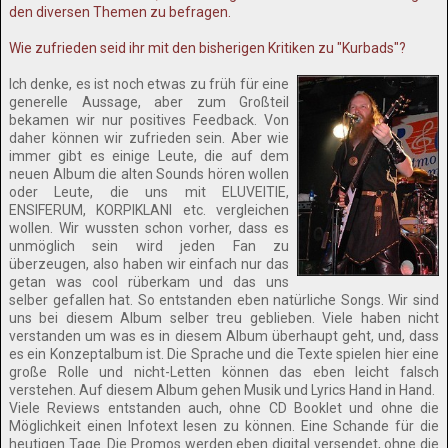
den diversen Themen zu befragen.
Wie zufrieden seid ihr mit den bisherigen Kritiken zu "Kurbads"?
Ich denke, es ist noch etwas zu früh für eine
generelle Aussage, aber zum Großteil
bekamen wir nur positives Feedback. Von
daher können wir zufrieden sein. Aber wie
immer gibt es einige Leute, die auf dem
neuen Album die alten Sounds hören wollen
oder Leute, die uns mit ELUVEITIE,
ENSIFERUM, KORPIKLANI etc. vergleichen
wollen. Wir wussten schon vorher, dass es
unmöglich sein wird jeden Fan zu
überzeugen, also haben wir einfach nur das
getan was cool rüberkam und das uns
selber gefallen hat. So entstanden eben natürliche Songs. Wir sind
uns bei diesem Album selber treu geblieben. Viele haben nicht
verstanden um was es in diesem Album überhaupt geht, und, dass
es ein Konzeptalbum ist. Die Sprache und die Texte spielen hier eine
große Rolle und nicht-Letten können das eben leicht falsch
verstehen. Auf diesem Album gehen Musik und Lyrics Hand in Hand.
Viele Reviews entstanden auch, ohne CD Booklet und ohne die
Möglichkeit einen Infotext lesen zu können. Eine Schande für die
heutigen Tage. Die Promos werden eben digital versendet, ohne die