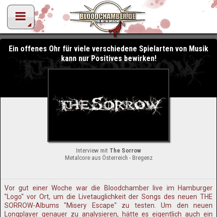
Ein offenes Ohr für viele verschiedene Spielarten von Musik
kann nur Positives bewirken!
Interview mit
The Sorrow
Metalcore aus Österreich - Bregenz
Vor gut einer Woche war die Bloodchamber live im Hamburger
"Logo" vor Ort, um die Livetauglichkeit der Songs des neuen THE
SORROW-Albums "Misery Escape" zu testen. Um den neuen
Longplayer genauer zu analysieren, hätte es eigentlich auch ein