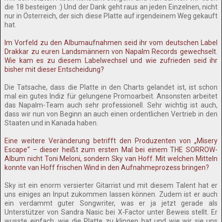
die 18 besteigen :) Und der Dank geht raus an jeden Einzelnen, nicht
nur in Österreich, der sich diese Platte auf irgendeinem Weg gekauft
hat.
Im Vorfeld zu den Albumaufnahmen seid ihr vom deutschen Label
Drakkar zu euren Landsmännern von Napalm Records gewechselt.
Wie kam es zu diesem Labelwechsel und wie zufrieden seid ihr
bisher mit dieser Entscheidung?
Die Tatsache, dass die Platte in den Charts gelandet ist, ist schon
mal ein gutes Indiz für gelungene Promoarbeit. Ansonsten arbeitet
das Napalm-Team auch sehr professionell. Sehr wichtig ist auch,
dass wir nun von Beginn an auch einen ordentlichen Vertrieb in den
Staaten und in Kanada haben.
Eine weitere Veränderung betrifft den Produzenten von „Misery
Escape“ – dieser heißt zum ersten Mal bei einem THE SORROW-
Album nicht Toni Meloni, sondern Sky van Hoff. Mit welchen Mitteln
konnte van Hoff frischen Wind in den Aufnahmeprozess bringen?
Sky ist ein enorm versierter Gitarrist und mit diesem Talent hat er
uns einiges an Input zukommen lassen können. Zudem ist er auch
ein verdammt guter Songwriter, was er ja jetzt gerade als
Unterstützer von Sandra Nasic bei X-Factor unter Beweis stellt. Er
wusste einfach, wie die Platte zu klingen hat und wie wir sie uns