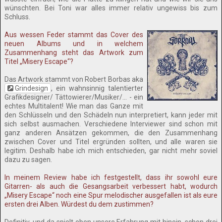
wünschten. Bei Toni war alles immer relativ ungewiss bis zum
Schluss.
Aus wessen Feder stammt das Cover des
neuen Albums und in welchem
Zusammenhang steht das Artwork zum
Titel „Misery Escape“?
Das Artwork stammt von Robert Borbas aka
Grindesign
, ein wahnsinnig talentierter
Grafikdesigner/ Tättowierer/Musiker/... - ein
echtes Multitalent! Wie man das Ganze mit
den Schlüsseln und den Schädeln nun interpretiert, kann jeder mit
sich selbst ausmachen. Verschiedene Interviewer sind schon mit
ganz anderen Ansätzen gekommen, die den Zusammenhang
zwischen Cover und Titel ergründen sollten, und alle waren sie
legitim. Deshalb habe ich mich entschieden, gar nicht mehr soviel
dazu zu sagen.
In meinem Review habe ich festgestellt, dass ihr sowohl eure
Gitarren- als auch die Gesangsarbeit verbessert habt, wodurch
„Misery Escape“ noch eine Spur melodischer ausgefallen ist als eure
ersten drei Alben. Würdest du dem zustimmen?