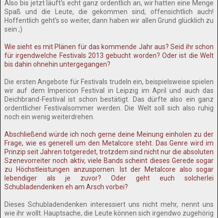
Also bis jetzt läuft's echt ganz ordentlich an, wir hatten eine Menge
Spaß und die Leute, die gekommen sind, offensichtlich auch!
Hoffentlich geht's so weiter, dann haben wir allen Grund glücklich zu
sein ;)
Wie sieht es mit Plänen für das kommende Jahr aus? Seid ihr schon
für irgendwelche Festivals 2013 gebucht worden? Oder ist die Welt
bis dahin ohnehin untergegangen?
Die ersten Angebote für Festivals trudeln ein, beispielsweise spielen
wir auf dem Impericon Festival in Leipzig im April und auch das
Deichbrand-Festival ist schon bestätigt. Das dürfte also ein ganz
ordentlicher Festivalsommer werden. Die Welt soll sich also ruhig
noch ein wenig weiterdrehen.
Abschließend würde ich noch gerne deine Meinung einholen zu der
Frage, wie es generell um den Metalcore steht. Das Genre wird im
Prinzip seit Jahren totgeredet, trotzdem sind nicht nur die absoluten
Szenevorreiter noch aktiv, viele Bands scheint dieses Gerede sogar
zu Höchstleistungen anzuspornen. Ist der Metalcore also sogar
lebendiger als je zuvor? Oder geht euch solcherlei
Schubladendenken eh am Arsch vorbei?
Dieses Schubladendenken interessiert uns nicht mehr, nennt uns
wie ihr wollt. Hauptsache, die Leute können sich irgendwo zugehörig