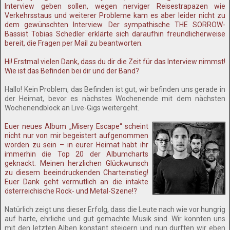
Interview geben sollen, wegen nerviger Reisestrapazen wie
Verkehrsstaus und weiterer Probleme kam es aber leider nicht zu
dem gewünschten Interview. Der sympathische THE SORROW-
Bassist Tobias Schedler erklärte sich daraufhin freundlicherweise
bereit, die Fragen per Mail zu beantworten.
Hi! Erstmal vielen Dank, dass du dir die Zeit für das Interview nimmst!
Wie ist das Befinden bei dir und der Band?
Hallo! Kein Problem, das Befinden ist gut, wir befinden uns gerade in
der Heimat, bevor es nächstes Wochenende mit dem nächsten
Wochenendblock an Live-Gigs weitergeht.
Euer neues Album „Misery Escape“ scheint
nicht nur von mir begeistert aufgenommen
worden zu sein – in eurer Heimat habt ihr
immerhin die Top 20 der Albumcharts
geknackt. Meinen herzlichen Glückwunsch
zu diesem beeindruckenden Charteinstieg!
Euer Dank geht vermutlich an die intakte
österreichische Rock- und Metal-Szene!?
Natürlich zeigt uns dieser Erfolg, dass die Leute nach wie vor hungrig
auf harte, ehrliche und gut gemachte Musik sind. Wir konnten uns
mit den letzten Alben konstant steigern und nun durften wir eben