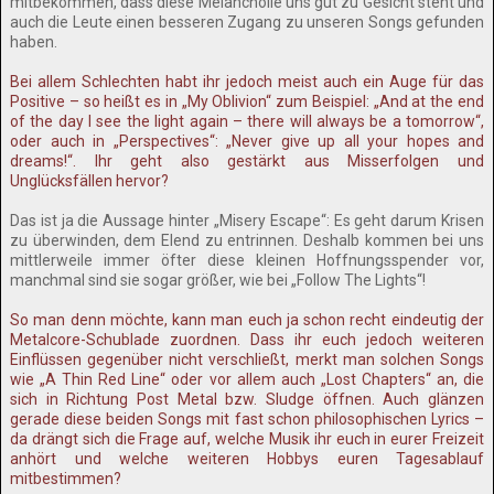
mitbekommen, dass diese Melancholie uns gut zu Gesicht steht und
auch die Leute einen besseren Zugang zu unseren Songs gefunden
haben.
Bei allem Schlechten habt ihr jedoch meist auch ein Auge für das
Positive – so heißt es in „My Oblivion“ zum Beispiel: „And at the end
of the day I see the light again – there will always be a tomorrow“,
oder auch in „Perspectives“: „Never give up all your hopes and
dreams!“. Ihr geht also gestärkt aus Misserfolgen und
Unglücksfällen hervor?
Das ist ja die Aussage hinter „Misery Escape“: Es geht darum Krisen
zu überwinden, dem Elend zu entrinnen. Deshalb kommen bei uns
mittlerweile immer öfter diese kleinen Hoffnungsspender vor,
manchmal sind sie sogar größer, wie bei „Follow The Lights“!
So man denn möchte, kann man euch ja schon recht eindeutig der
Metalcore-Schublade zuordnen. Dass ihr euch jedoch weiteren
Einflüssen gegenüber nicht verschließt, merkt man solchen Songs
wie „A Thin Red Line“ oder vor allem auch „Lost Chapters“ an, die
sich in Richtung Post Metal bzw. Sludge öffnen. Auch glänzen
gerade diese beiden Songs mit fast schon philosophischen Lyrics –
da drängt sich die Frage auf, welche Musik ihr euch in eurer Freizeit
anhört und welche weiteren Hobbys euren Tagesablauf
mitbestimmen?