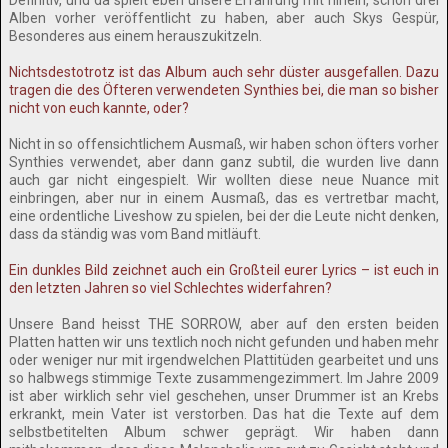
Definitiv, und da spielt eben unsere Erfahrung mit hinein, schon drei
Alben vorher veröffentlicht zu haben, aber auch Skys Gespür,
Besonderes aus einem herauszukitzeln.
Nichtsdestotrotz ist das Album auch sehr düster ausgefallen. Dazu
tragen die des Öfteren verwendeten Synthies bei, die man so bisher
nicht von euch kannte, oder?
Nicht in so offensichtlichem Ausmaß, wir haben schon öfters vorher
Synthies verwendet, aber dann ganz subtil, die wurden live dann
auch gar nicht eingespielt. Wir wollten diese neue Nuance mit
einbringen, aber nur in einem Ausmaß, das es vertretbar macht,
eine ordentliche Liveshow zu spielen, bei der die Leute nicht denken,
dass da ständig was vom Band mitläuft.
Ein dunkles Bild zeichnet auch ein Großteil eurer Lyrics – ist euch in
den letzten Jahren so viel Schlechtes widerfahren?
Unsere Band heisst THE SORROW, aber auf den ersten beiden
Platten hatten wir uns textlich noch nicht gefunden und haben mehr
oder weniger nur mit irgendwelchen Plattitüden gearbeitet und uns
so halbwegs stimmige Texte zusammengezimmert. Im Jahre 2009
ist aber wirklich sehr viel geschehen, unser Drummer ist an Krebs
erkrankt, mein Vater ist verstorben. Das hat die Texte auf dem
selbstbetitelten Album schwer geprägt. Wir haben dann