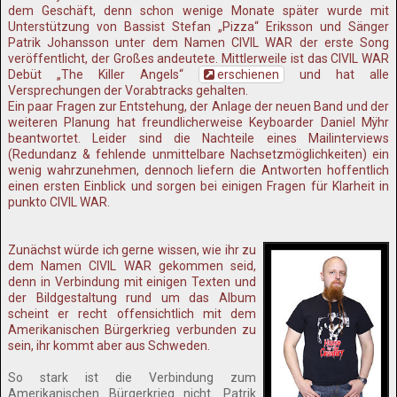
dem Geschäft, denn schon wenige Monate später wurde mit
Unterstützung von Bassist Stefan „Pizza“ Eriksson und Sänger
Patrik Johansson unter dem Namen CIVIL WAR der erste Song
veröffentlicht, der Großes andeutete. Mittlerweile ist das CIVIL WAR
Debüt „The Killer Angels“
erschienen
und hat alle
Versprechungen der Vorabtracks gehalten.
Ein paar Fragen zur Entstehung, der Anlage der neuen Band und der
weiteren Planung hat freundlicherweise Keyboarder Daniel Mÿhr
beantwortet. Leider sind die Nachteile eines Mailinterviews
(Redundanz & fehlende unmittelbare Nachsetzmöglichkeiten) ein
wenig wahrzunehmen, dennoch liefern die Antworten hoffentlich
einen ersten Einblick und sorgen bei einigen Fragen für Klarheit in
punkto CIVIL WAR.
Zunächst würde ich gerne wissen, wie ihr zu
dem Namen CIVIL WAR gekommen seid,
denn in Verbindung mit einigen Texten und
der Bildgestaltung rund um das Album
scheint er recht offensichtlich mit dem
Amerikanischen Bürgerkrieg verbunden zu
sein, ihr kommt aber aus Schweden.
So stark ist die Verbindung zum
Amerikanischen Bürgerkrieg nicht. Patrik