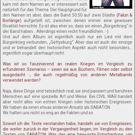
kam mit dem Namen an, er interessiert sich
natürlich für das Thema. Der Hauptgrund für
den Namen ist aber, dass die Band 50:50 auf zwei Städte
(Falun &
Borlänge)
aufgeteilt ist, zwischen denen immer eine gewissen
Rivalität herrschte. Es ist also eher so, dass wir einen „Bürgerkrieg“ in
der Band haben… Allerdings einen recht freundlichen. :-)
Und auf dem Album ist eigentlich auch nur ein Lied mit dem
Bürgerkrieg verbunden, „Gettysburg“. Aber das ist auch der einzige
und er behandelt den historischen Aspekt auch nicht besonders…
eigentlich sogar überhaupt nicht.
Was ist so faszinierend an realen Kriegen im Vergleich zu
erfundenen Szenarios – seien sie aus Büchern, Filmen oder selbst
ausgedacht -, die auch regelmäßig von anderen Metalbands
verwendet werden?
Naja, diese Dinge sind tatsächlich real, sie sind passiert und berühren
Menschen auf eine spezielle Art und Weise. Bei CIVIL WAR handelt
aber nicht alles von echten Kriegen oder historischen Ereignissen.
Wir haben da einen etwas anderen Ansatz als SABATON.
Wir halten uns nicht so eng an die Fakten und so.
Soweit ich die Texte verstanden habe, handeln sie von Ereignissen,
die weiter zurück in der Vergangenheit liegen, im Vergleich zu den
Texten von SABATON. Was das eine bewusste Entscheidung, um