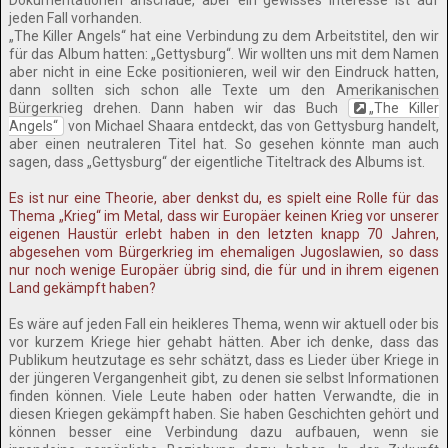
Dokumentationen anschaue, aber ein gewisses Interesse ist auf
jeden Fall vorhanden.
„The Killer Angels“ hat eine Verbindung zu dem Arbeitstitel, den wir
für das Album hatten: „Gettysburg“. Wir wollten uns mit dem Namen
aber nicht in eine Ecke positionieren, weil wir den Eindruck hatten,
dann sollten sich schon alle Texte um den Amerikanischen
Bürgerkrieg drehen. Dann haben wir das Buch
„The Killer
Angels“
von Michael Shaara entdeckt, das von Gettysburg handelt,
aber einen neutraleren Titel hat. So gesehen könnte man auch
sagen, dass „Gettysburg“ der eigentliche Titeltrack des Albums ist.
Es ist nur eine Theorie, aber denkst du, es spielt eine Rolle für das
Thema „Krieg“ im Metal, dass wir Europäer keinen Krieg vor unserer
eigenen Haustür erlebt haben in den letzten knapp 70 Jahren,
abgesehen vom Bürgerkrieg im ehemaligen Jugoslawien, so dass
nur noch wenige Europäer übrig sind, die für und in ihrem eigenen
Land gekämpft haben?
Es wäre auf jeden Fall ein heikleres Thema, wenn wir aktuell oder bis
vor kurzem Kriege hier gehabt hätten. Aber ich denke, dass das
Publikum heutzutage es sehr schätzt, dass es Lieder über Kriege in
der jüngeren Vergangenheit gibt, zu denen sie selbst Informationen
finden können. Viele Leute haben oder hatten Verwandte, die in
diesen Kriegen gekämpft haben. Sie haben Geschichten gehört und
können besser eine Verbindung dazu aufbauen, wenn sie