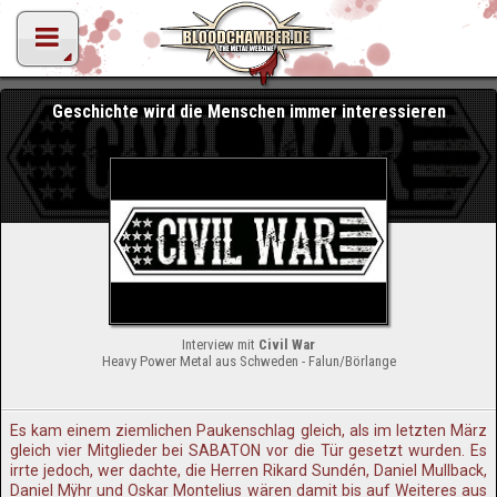
Geschichte wird die Menschen immer interessieren
Interview mit
Civil War
Heavy Power Metal aus Schweden - Falun/Börlange
Es kam einem ziemlichen Paukenschlag gleich, als im letzten März
gleich vier Mitglieder bei SABATON vor die Tür gesetzt wurden. Es
irrte jedoch, wer dachte, die Herren Rikard Sundén, Daniel Mullback,
Daniel Mÿhr und Oskar Montelius wären damit bis auf Weiteres aus