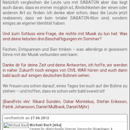
Natürlich vergleichen die Leute uns mit SABATON aber das liegt
auch daran, dass es immer möglich ist, Ähnlichkeiten der einen oder
anderen Art zu finden. Ich denke aber schon, dass die Leute jetzt
realisieren, dass wir kein totaler SABATON-Klon sind, sondern
einiges an eigener Identität haben.
Und zum Schluss eine Frage, die nichts mit Musik zu tun hat: Was
sind deine liebsten drei Beschäftigungen im Sommer?
Fischen, Entspannen und Bier trinken – was allerdings in gewissem
Sinne mit der Musik verbunden sein kann.
Danke dir für deine Zeit und deine Antworten, ich hoffe, wir werden
in naher Zukunft noch einiges von CIVIL WAR hören und euch dann
bald auch auf einigen deutschen Bühnen sehen.
Wir freuen uns schon darauf, eines Tages bei euch auf der Bühne zu
stehen – und hoffen, dass es schon sehr bald soweit ist!
(Bandfoto vlnr: Rikard Sundén, Oskar Montelius, Stefan Eriksson,
Patrik Johansson, Daniel Mullback, Daniel Mÿhr)
veröffentlicht am
27.06.2013
Michael Bach [mba]
Experte für pfeilschnelle Gitarren, heroische Showdowns &