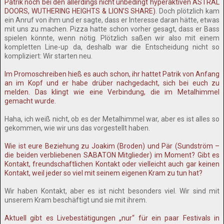
Patrik noch bei den allerdings nicht unbedingt hyperaktiven ASTRAL
DOORS, WUTHERING HEIGHTS & LION’S SHARE)
. Doch plötzlich kam
ein Anruf von ihm und er sagte, dass er Interesse daran hätte, etwas
mit uns zu machen. Pizza hatte schon vorher gesagt, dass er Bass
spielen könnte, wenn nötig. Plötzlich saßen wir also mit einem
kompletten Line-up da, deshalb war die Entscheidung nicht so
kompliziert: Wir starten neu.
Im Promoschreiben hieß es auch schon, ihr hattet Patrik von Anfang
an im Kopf und er habe drüber nachgedacht, sich bei euch zu
melden. Das klingt wie eine Verbindung, die im Metalhimmel
gemacht wurde.
Haha, ich weiß nicht, ob es der Metalhimmel war, aber es ist alles so
gekommen, wie wir uns das vorgestellt haben.
Wie ist eure Beziehung zu Joakim (Broden) und Pär (Sundström –
die beiden verbliebenen SABATON Mitglieder) im Moment? Gibt es
Kontakt, freundschaftlichen Kontakt oder vielleicht auch gar keinen
Kontakt, weil jeder so viel mit seinem eigenen Kram zu tun hat?
Wir haben Kontakt, aber es ist nicht besonders viel. Wir sind mit
unserem Kram beschäftigt und sie mit ihrem.
Aktuell gibt es Livebestätigungen „nur“ für ein paar Festivals in