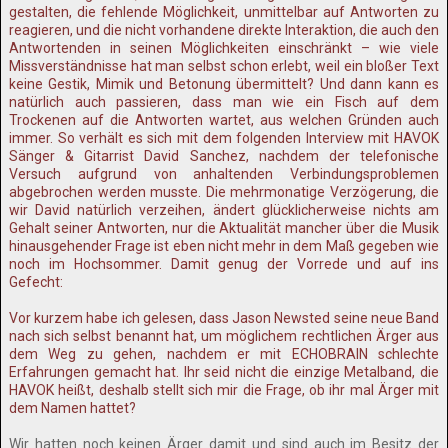
gestalten, die fehlende Möglichkeit, unmittelbar auf Antworten zu
reagieren, und die nicht vorhandene direkte Interaktion, die auch den
Antwortenden in seinen Möglichkeiten einschränkt – wie viele
Missverständnisse hat man selbst schon erlebt, weil ein bloßer Text
keine Gestik, Mimik und Betonung übermittelt? Und dann kann es
natürlich auch passieren, dass man wie ein Fisch auf dem
Trockenen auf die Antworten wartet, aus welchen Gründen auch
immer. So verhält es sich mit dem folgenden Interview mit HAVOK
Sänger & Gitarrist David Sanchez, nachdem der telefonische
Versuch aufgrund von anhaltenden Verbindungsproblemen
abgebrochen werden musste. Die mehrmonatige Verzögerung, die
wir David natürlich verzeihen, ändert glücklicherweise nichts am
Gehalt seiner Antworten, nur die Aktualität mancher über die Musik
hinausgehender Frage ist eben nicht mehr in dem Maß gegeben wie
noch im Hochsommer. Damit genug der Vorrede und auf ins
Gefecht:
Vor kurzem habe ich gelesen, dass Jason Newsted seine neue Band
nach sich selbst benannt hat, um möglichem rechtlichen Ärger aus
dem Weg zu gehen, nachdem er mit ECHOBRAIN schlechte
Erfahrungen gemacht hat. Ihr seid nicht die einzige Metalband, die
HAVOK heißt, deshalb stellt sich mir die Frage, ob ihr mal Ärger mit
dem Namen hattet?
Wir hatten noch keinen Ärger damit und sind auch im Besitz der