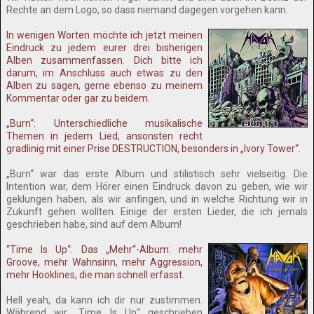
Rechte an dem Logo, so dass niemand dagegen vorgehen kann.
In wenigen Worten möchte ich jetzt meinen
Eindruck zu jedem eurer drei bisherigen
Alben zusammenfassen. Dich bitte ich
darum, im Anschluss auch etwas zu den
Alben zu sagen, gerne ebenso zu meinem
Kommentar oder gar zu beidem.
„Burn“: Unterschiedliche musikalische
Themen in jedem Lied, ansonsten recht
gradlinig mit einer Prise DESTRUCTION, besonders in „Ivory Tower“.
„Burn“ war das erste Album und stilistisch sehr vielseitig. Die
Intention war, dem Hörer einen Eindruck davon zu geben, wie wir
geklungen haben, als wir anfingen, und in welche Richtung wir in
Zukunft gehen wollten. Einige der ersten Lieder, die ich jemals
geschrieben habe, sind auf dem Album!
“Time Is Up“: Das „Mehr“-Album: mehr
Groove, mehr Wahnsinn, mehr Aggression,
mehr Hooklines, die man schnell erfasst.
Hell yeah, da kann ich dir nur zustimmen.
Während wir „Time Is Up“ geschrieben