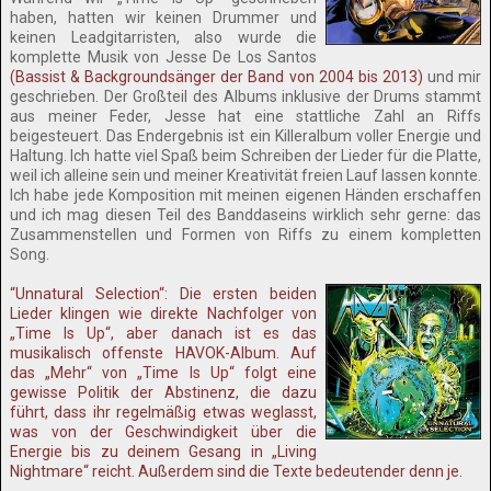
haben, hatten wir keinen Drummer und
keinen Leadgitarristen, also wurde die
komplette Musik von Jesse De Los Santos
(Bassist & Backgroundsänger der Band von 2004 bis 2013)
und mir
geschrieben. Der Großteil des Albums inklusive der Drums stammt
aus meiner Feder, Jesse hat eine stattliche Zahl an Riffs
beigesteuert. Das Endergebnis ist ein Killeralbum voller Energie und
Haltung. Ich hatte viel Spaß beim Schreiben der Lieder für die Platte,
weil ich alleine sein und meiner Kreativität freien Lauf lassen konnte.
Ich habe jede Komposition mit meinen eigenen Händen erschaffen
und ich mag diesen Teil des Banddaseins wirklich sehr gerne: das
Zusammenstellen und Formen von Riffs zu einem kompletten
Song.
“Unnatural Selection“: Die ersten beiden
Lieder klingen wie direkte Nachfolger von
„Time Is Up“, aber danach ist es das
musikalisch offenste HAVOK-Album. Auf
das „Mehr“ von „Time Is Up“ folgt eine
gewisse Politik der Abstinenz, die dazu
führt, dass ihr regelmäßig etwas weglasst,
was von der Geschwindigkeit über die
Energie bis zu deinem Gesang in „Living
Nightmare“ reicht. Außerdem sind die Texte bedeutender denn je.