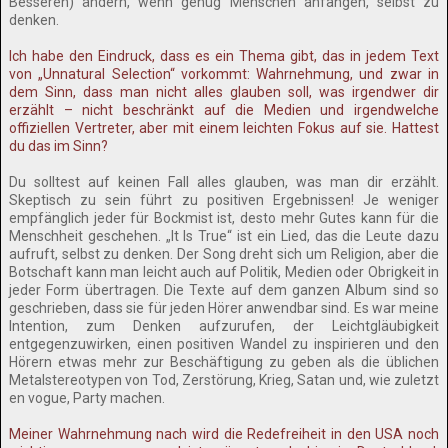
Besseren) ändern, wenn genug Menschen anfangen, selbst zu
denken.
Ich habe den Eindruck, dass es ein Thema gibt, das in jedem Text
von „Unnatural Selection“ vorkommt: Wahrnehmung, und zwar in
dem Sinn, dass man nicht alles glauben soll, was irgendwer dir
erzählt – nicht beschränkt auf die Medien und irgendwelche
offiziellen Vertreter, aber mit einem leichten Fokus auf sie. Hattest
du das im Sinn?
Du solltest auf keinen Fall alles glauben, was man dir erzählt.
Skeptisch zu sein führt zu positiven Ergebnissen! Je weniger
empfänglich jeder für Bockmist ist, desto mehr Gutes kann für die
Menschheit geschehen. „It Is True“ ist ein Lied, das die Leute dazu
aufruft, selbst zu denken. Der Song dreht sich um Religion, aber die
Botschaft kann man leicht auch auf Politik, Medien oder Obrigkeit in
jeder Form übertragen. Die Texte auf dem ganzen Album sind so
geschrieben, dass sie für jeden Hörer anwendbar sind. Es war meine
Intention, zum Denken aufzurufen, der Leichtgläubigkeit
entgegenzuwirken, einen positiven Wandel zu inspirieren und den
Hörern etwas mehr zur Beschäftigung zu geben als die üblichen
Metalstereotypen von Tod, Zerstörung, Krieg, Satan und, wie zuletzt
en vogue, Party machen.
Meiner Wahrnehmung nach wird die Redefreiheit in den USA noch