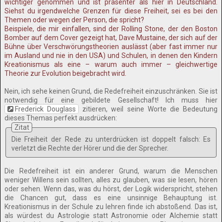
wichtiger genommen und ist präsenter als hier in Deutschland.
Siehst du irgendwelche Grenzen für diese Freiheit, sei es bei den
Themen oder wegen der Person, die spricht?
Beispiele, die mir einfallen, sind der Rolling Stone, der den Boston
Bomber auf dem Cover gezeigt hat, Dave Mustaine, der sich auf der
Bühne über Verschwörungstheorien auslässt (aber fast immer nur
im Ausland und nie in den USA) und Schulen, in denen den Kindern
Kreationismus als eine – warum auch immer – gleichwertige
Theorie zur Evolution beigebracht wird.
Nein, ich sehe keinen Grund, die Redefreiheit einzuschränken. Sie ist
notwendig für eine gebildete Gesellschaft! Ich muss hier
Frederick Douglass
zitieren, weil seine Worte die Bedeutung
dieses Themas perfekt ausdrücken:
Zitat
Die Freiheit der Rede zu unterdrücken ist doppelt falsch: Es
verletzt die Rechte der Hörer und die der Sprecher.
Die Redefreiheit ist ein anderer Grund, warum die Menschen
weniger Willens sein sollten, alles zu glauben, was sie lesen, hören
oder sehen. Wenn das, was du hörst, der Logik widerspricht, stehen
die Chancen gut, dass es eine unsinnige Behauptung ist.
Kreationismus in der Schule zu lehren finde ich abstoßend. Das ist,
als würdest du Astrologie statt Astronomie oder Alchemie statt