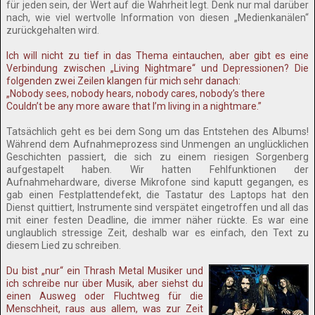
für jeden sein, der Wert auf die Wahrheit legt. Denk nur mal darüber
nach, wie viel wertvolle Information von diesen „Medienkanälen“
zurückgehalten wird.
Ich will nicht zu tief in das Thema eintauchen, aber gibt es eine
Verbindung zwischen „Living Nightmare“ und Depressionen? Die
folgenden zwei Zeilen klangen für mich sehr danach:
„Nobody sees, nobody hears, nobody cares, nobody’s there
Couldn’t be any more aware that I’m living in a nightmare.”
Tatsächlich geht es bei dem Song um das Entstehen des Albums!
Während dem Aufnahmeprozess sind Unmengen an unglücklichen
Geschichten passiert, die sich zu einem riesigen Sorgenberg
aufgestapelt haben. Wir hatten Fehlfunktionen der
Aufnahmehardware, diverse Mikrofone sind kaputt gegangen, es
gab einen Festplattendefekt, die Tastatur des Laptops hat den
Dienst quittiert, Instrumente sind verspätet eingetroffen und all das
mit einer festen Deadline, die immer näher rückte. Es war eine
unglaublich stressige Zeit, deshalb war es einfach, den Text zu
diesem Lied zu schreiben.
Du bist „nur“ ein Thrash Metal Musiker und
ich schreibe nur über Musik, aber siehst du
einen Ausweg oder Fluchtweg für die
Menschheit, raus aus allem, was zur Zeit