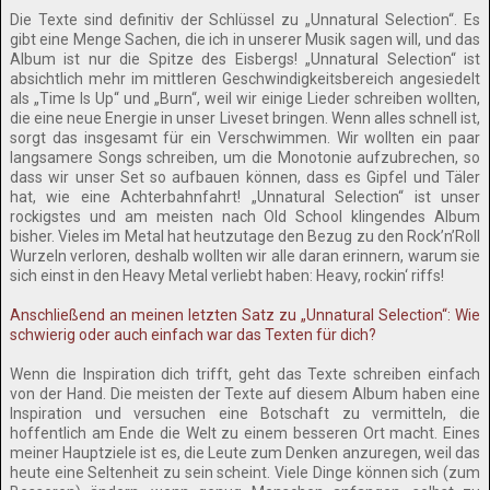
Die Texte sind definitiv der Schlüssel zu „Unnatural Selection“. Es
gibt eine Menge Sachen, die ich in unserer Musik sagen will, und das
Album ist nur die Spitze des Eisbergs! „Unnatural Selection“ ist
absichtlich mehr im mittleren Geschwindigkeitsbereich angesiedelt
als „Time Is Up“ und „Burn“, weil wir einige Lieder schreiben wollten,
die eine neue Energie in unser Liveset bringen. Wenn alles schnell ist,
sorgt das insgesamt für ein Verschwimmen. Wir wollten ein paar
langsamere Songs schreiben, um die Monotonie aufzubrechen, so
dass wir unser Set so aufbauen können, dass es Gipfel und Täler
hat, wie eine Achterbahnfahrt! „Unnatural Selection“ ist unser
rockigstes und am meisten nach Old School klingendes Album
bisher. Vieles im Metal hat heutzutage den Bezug zu den Rock’n’Roll
Wurzeln verloren, deshalb wollten wir alle daran erinnern, warum sie
sich einst in den Heavy Metal verliebt haben: Heavy, rockin‘ riffs!
Anschließend an meinen letzten Satz zu „Unnatural Selection“: Wie
schwierig oder auch einfach war das Texten für dich?
Wenn die Inspiration dich trifft, geht das Texte schreiben einfach
von der Hand. Die meisten der Texte auf diesem Album haben eine
Inspiration und versuchen eine Botschaft zu vermitteln, die
hoffentlich am Ende die Welt zu einem besseren Ort macht. Eines
meiner Hauptziele ist es, die Leute zum Denken anzuregen, weil das
heute eine Seltenheit zu sein scheint. Viele Dinge können sich (zum