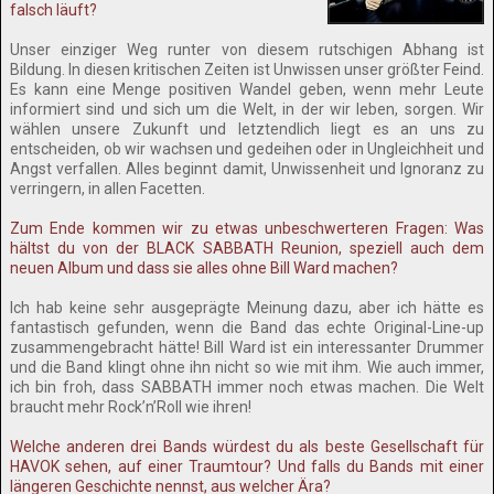
falsch läuft?
Unser einziger Weg runter von diesem rutschigen Abhang ist
Bildung. In diesen kritischen Zeiten ist Unwissen unser größter Feind.
Es kann eine Menge positiven Wandel geben, wenn mehr Leute
informiert sind und sich um die Welt, in der wir leben, sorgen. Wir
wählen unsere Zukunft und letztendlich liegt es an uns zu
entscheiden, ob wir wachsen und gedeihen oder in Ungleichheit und
Angst verfallen. Alles beginnt damit, Unwissenheit und Ignoranz zu
verringern, in allen Facetten.
Zum Ende kommen wir zu etwas unbeschwerteren Fragen: Was
hältst du von der BLACK SABBATH Reunion, speziell auch dem
neuen Album und dass sie alles ohne Bill Ward machen?
Ich hab keine sehr ausgeprägte Meinung dazu, aber ich hätte es
fantastisch gefunden, wenn die Band das echte Original-Line-up
zusammengebracht hätte! Bill Ward ist ein interessanter Drummer
und die Band klingt ohne ihn nicht so wie mit ihm. Wie auch immer,
ich bin froh, dass SABBATH immer noch etwas machen. Die Welt
braucht mehr Rock’n’Roll wie ihren!
Welche anderen drei Bands würdest du als beste Gesellschaft für
HAVOK sehen, auf einer Traumtour? Und falls du Bands mit einer
längeren Geschichte nennst, aus welcher Ära?