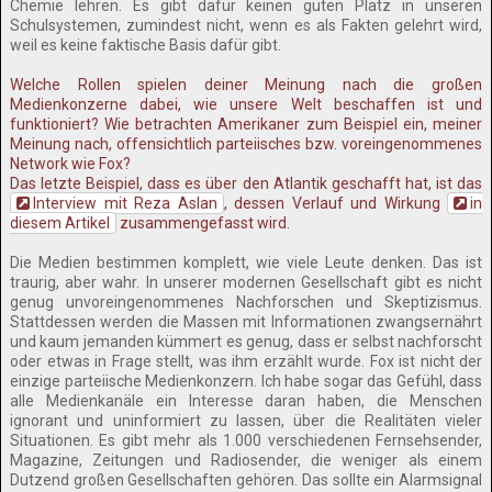
Chemie lehren. Es gibt dafür keinen guten Platz in unseren
Schulsystemen, zumindest nicht, wenn es als Fakten gelehrt wird,
weil es keine faktische Basis dafür gibt.
Welche Rollen spielen deiner Meinung nach die großen
Medienkonzerne dabei, wie unsere Welt beschaffen ist und
funktioniert? Wie betrachten Amerikaner zum Beispiel ein, meiner
Meinung nach, offensichtlich parteiisches bzw. voreingenommenes
Network wie Fox?
Das letzte Beispiel, dass es über den Atlantik geschafft hat, ist das
Interview mit Reza Aslan
, dessen Verlauf und Wirkung
in
diesem Artikel
zusammengefasst wird.
Die Medien bestimmen komplett, wie viele Leute denken. Das ist
traurig, aber wahr. In unserer modernen Gesellschaft gibt es nicht
genug unvoreingenommenes Nachforschen und Skeptizismus.
Stattdessen werden die Massen mit Informationen zwangsernährt
und kaum jemanden kümmert es genug, dass er selbst nachforscht
oder etwas in Frage stellt, was ihm erzählt wurde. Fox ist nicht der
einzige parteiische Medienkonzern. Ich habe sogar das Gefühl, dass
alle Medienkanäle ein Interesse daran haben, die Menschen
ignorant und uninformiert zu lassen, über die Realitäten vieler
Situationen. Es gibt mehr als 1.000 verschiedenen Fernsehsender,
Magazine, Zeitungen und Radiosender, die weniger als einem
Dutzend großen Gesellschaften gehören. Das sollte ein Alarmsignal