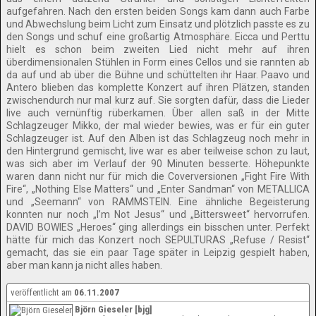
aufgefahren. Nach den ersten beiden Songs kam dann auch Farbe
und Abwechslung beim Licht zum Einsatz und plötzlich passte es zu
den Songs und schuf eine großartig Atmosphäre. Eicca und Perttu
hielt es schon beim zweiten Lied nicht mehr auf ihren
überdimensionalen Stühlen in Form eines Cellos und sie rannten ab
da auf und ab über die Bühne und schüttelten ihr Haar. Paavo und
Antero blieben das komplette Konzert auf ihren Plätzen, standen
zwischendurch nur mal kurz auf. Sie sorgten dafür, dass die Lieder
live auch vernünftig rüberkamen. Über allen saß in der Mitte
Schlagzeuger Mikko, der mal wieder bewies, was er für ein guter
Schlagzeuger ist. Auf den Alben ist das Schlagzeug noch mehr in
den Hintergrund gemischt, live war es aber teilweise schon zu laut,
was sich aber im Verlauf der 90 Minuten besserte. Höhepunkte
waren dann nicht nur für mich die Coverversionen „Fight Fire With
Fire“, „Nothing Else Matters“ und „Enter Sandman“ von METALLICA
und „Seemann“ von RAMMSTEIN. Eine ähnliche Begeisterung
konnten nur noch „I’m Not Jesus“ und „Bittersweet“ hervorrufen.
DAVID BOWIES „Heroes“ ging allerdings ein bisschen unter. Perfekt
hätte für mich das Konzert noch SEPULTURAS „Refuse / Resist“
gemacht, das sie ein paar Tage später in Leipzig gespielt haben,
aber man kann ja nicht alles haben.
veröffentlicht am
06.11.2007
Björn Gieseler [bjg]