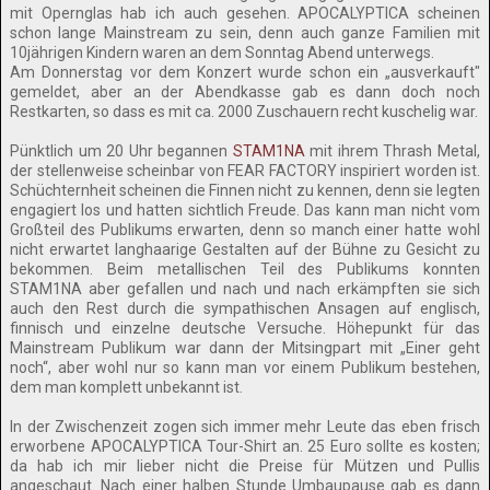
mit Opernglas hab ich auch gesehen. APOCALYPTICA scheinen
schon lange Mainstream zu sein, denn auch ganze Familien mit
10jährigen Kindern waren an dem Sonntag Abend unterwegs.
Am Donnerstag vor dem Konzert wurde schon ein „ausverkauft"
gemeldet, aber an der Abendkasse gab es dann doch noch
Restkarten, so dass es mit ca. 2000 Zuschauern recht kuschelig war.
Pünktlich um 20 Uhr begannen
STAM1NA
mit ihrem Thrash Metal,
der stellenweise scheinbar von FEAR FACTORY inspiriert worden ist.
Schüchternheit scheinen die Finnen nicht zu kennen, denn sie legten
engagiert los und hatten sichtlich Freude. Das kann man nicht vom
Großteil des Publikums erwarten, denn so manch einer hatte wohl
nicht erwartet langhaarige Gestalten auf der Bühne zu Gesicht zu
bekommen. Beim metallischen Teil des Publikums konnten
STAM1NA aber gefallen und nach und nach erkämpften sie sich
auch den Rest durch die sympathischen Ansagen auf englisch,
finnisch und einzelne deutsche Versuche. Höhepunkt für das
Mainstream Publikum war dann der Mitsingpart mit „Einer geht
noch“, aber wohl nur so kann man vor einem Publikum bestehen,
dem man komplett unbekannt ist.
In der Zwischenzeit zogen sich immer mehr Leute das eben frisch
erworbene APOCALYPTICA Tour-Shirt an. 25 Euro sollte es kosten;
da hab ich mir lieber nicht die Preise für Mützen und Pullis
angeschaut. Nach einer halben Stunde Umbaupause gab es dann