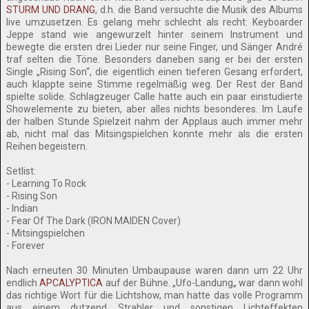
STURM UND DRANG
, d.h. die Band versuchte die Musik des Albums
live umzusetzen. Es gelang mehr schlecht als recht: Keyboarder
Jeppe stand wie angewurzelt hinter seinem Instrument und
bewegte die ersten drei Lieder nur seine Finger, und Sänger André
traf selten die Töne. Besonders daneben sang er bei der ersten
Single „Rising Son“, die eigentlich einen tieferen Gesang erfordert,
auch klappte seine Stimme regelmäßig weg. Der Rest der Band
spielte solide. Schlagzeuger Calle hatte auch ein paar einstudierte
Showelemente zu bieten, aber alles nichts besonderes. Im Laufe
der halben Stunde Spielzeit nahm der Applaus auch immer mehr
ab, nicht mal das Mitsingspielchen konnte mehr als die ersten
Reihen begeistern.
Setlist:
- Learning To Rock
- Rising Son
- Indian
- Fear Of The Dark (IRON MAIDEN Cover)
- Mitsingspielchen
- Forever
Nach erneuten 30 Minuten Umbaupause waren dann um 22 Uhr
endlich
APCALYPTICA
auf der Bühne. „Ufo-Landung„ war dann wohl
das richtige Wort für die Lichtshow, man hatte das volle Programm
aus einem dutzend Strahler und sonstigen Lichteffekten