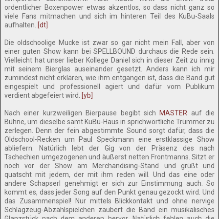
ordentlicher Boxenpower etwas akzentlos, so dass nicht ganz so
viele Fans mitmachen und sich im hinteren Teil des KuBu-Saals
aufhalten.
[dt]
Die oldschoolige Mucke ist zwar so gar nicht mein Fall, aber von
einer guten Show kann bei SPELLBOUND durchaus die Rede sein.
Vielleicht hat unser lieber Kollege Daniel sich in dieser Zeit zu innig
mit seinem Bierglas auseinander gesetzt. Anders kann ich mir
zumindest nicht erklären, wie ihm entgangen ist, dass die Band gut
eingespielt und professionell agiert und dafür vom Publikum
verdient abgefeiert wird.
[yb]
Nach einer kurzweiligen Bierpause begibt sich
MASTER
auf die
Bühne, um dieselbe samt KuBu-Haus in sprichwörtliche Trümmer zu
zerlegen. Denn der fein abgestimmte Sound sorgt dafür, dass die
Oldschool-Recken um Paul Speckmann eine erstklassige Show
abliefern. Natürlich lebt der Gig von der Präsenz des nach
Tschechien umgezogenen und äußerst netten Frontmanns. Sitzt er
noch vor der Show am Merchandising-Stand und grüßt und
quatscht mit jedem, der mit ihm reden will. Und das eine oder
andere Schapserl genehmigt er sich zur Einstimmung auch. So
kommt es, dass jeder Song auf den Punkt genau gezockt wird. Und
das Zusammenspiel! Nur mittels Blickkontakt und ohne nervige
Schlagzeug-Abzählspielchen zaubert die Band ein musikalisches
Glanzstück nach dem anderen hervor. Natürlich fehlen auch die