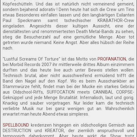
Köpfeschütteln. Und das ist natürlich nicht verneinend gemeint,
sondern bejahend adorativ ! Denn heute hat sich die Crew um Tino
etwas Besonderes einfallen lassen und den langbärtigen Exilanten
Paul Speckmann samt tschechischer KRABATHOR-Crew
eingeladen. Angesichts dieser kultigen Aussicht, eine der
dienstältesten und renommiertesten Death Metal-Bands zu sehen,
stieg die Besucherzahl auf eine gemütliche Menge. Aber tot
getreten wurde niemand. Keine Angst. Aber alles hübsch der Reihe
nach.
"Lustful Screams Of Torture" ist das Motto von
PROFANATION
, die
bei Morbid Records 2007 ihr mittlerweile drittes Album einzimmern
durften und das heute live auch unter Beweis stellen wollen.
Technisch brutal, aber nicht ausschweifend ermüdend trifft die
Band den Nagel auf den Kopf. Wo es beim Ausschankbier an
Stammwürze fehlt, findet man bei der Mucke ein starkes Gebräu
aus Oldschool-Riffs, SUFFOCATION meets CANNIBAL CORPSE-
Geknüppel und jede Menge Brutalität. Infernalisch, laut und gorig.
Knackig und sauber vorgetragen. Nur leider kam die technisch
verliebte Musik nur bei ganz wenigen gut an. Wahrscheinlich
erwartet man heute Abend etwas simpleres.
SPELLBOUND
kredenzen hingegen ein oldschooliges Gemisch aus
DESTRUCTION und KREATOR, der ziemlich anspruchsvoll und
temporeich daherkommt. Aber heute wirkt die Show trotz