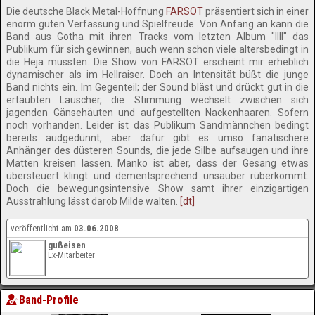
Die deutsche Black Metal-Hoffnung
FARSOT
präsentiert sich in einer
enorm guten Verfassung und Spielfreude. Von Anfang an kann die
Band aus Gotha mit ihren Tracks vom letzten Album "IIII" das
Publikum für sich gewinnen, auch wenn schon viele altersbedingt in
die Heja mussten. Die Show von FARSOT erscheint mir erheblich
dynamischer als im Hellraiser. Doch an Intensität büßt die junge
Band nichts ein. Im Gegenteil; der Sound bläst und drückt gut in die
ertaubten Lauscher, die Stimmung wechselt zwischen sich
jagenden Gänsehäuten und aufgestellten Nackenhaaren. Sofern
noch vorhanden. Leider ist das Publikum Sandmännchen bedingt
bereits audgedünnt, aber dafür gibt es umso fanatischere
Anhänger des düsteren Sounds, die jede Silbe aufsaugen und ihre
Matten kreisen lassen. Manko ist aber, dass der Gesang etwas
übersteuert klingt und dementsprechend unsauber rüberkommt.
Doch die bewegungsintensive Show samt ihrer einzigartigen
Ausstrahlung lässt darob Milde walten.
[dt]
veröffentlicht am
03.06.2008
gußeisen
Ex-Mitarbeiter
Band-Profile