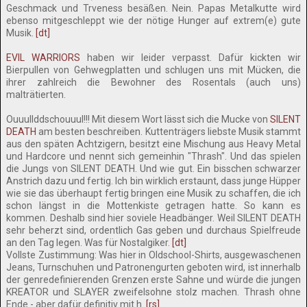
Geschmack und Trveness besäßen. Nein. Papas Metalkutte wird
ebenso mitgeschleppt wie der nötige Hunger auf extrem(e) gute
Musik.
[dt]
EVIL WARRIORS
haben wir leider verpasst. Dafür kickten wir
Bierpullen von Gehwegplatten und schlugen uns mit Mücken, die
ihrer zahlreich die Bewohner des Rosentals (auch uns)
malträtierten.
Ouuullddschouuul!!! Mit diesem Wort lässt sich die Mucke von
SILENT
DEATH
am besten beschreiben. Kuttenträgers liebste Musik stammt
aus den späten Achtzigern, besitzt eine Mischung aus Heavy Metal
und Hardcore und nennt sich gemeinhin "Thrash". Und das spielen
die Jungs von SILENT DEATH. Und wie gut. Ein bisschen schwarzer
Anstrich dazu und fertig. Ich bin wirklich erstaunt, dass junge Hüpper
wie sie das überhaupt fertig bringen eine Musik zu schaffen, die ich
schon längst in die Mottenkiste getragen hatte. So kann es
kommen. Deshalb sind hier soviele Headbänger. Weil SILENT DEATH
sehr beherzt sind, ordentlich Gas geben und durchaus Spielfreude
an den Tag legen. Was für Nostalgiker.
[dt]
Vollste Zustimmung: Was hier in Oldschool-Shirts, ausgewaschenen
Jeans, Turnschuhen und Patronengurten geboten wird, ist innerhalb
der genredefinierenden Grenzen erste Sahne und würde die jungen
KREATOR und SLAYER zweifelsohne stolz machen. Thrash ohne
Ende - aber dafür definitiv mit h.
[rs]