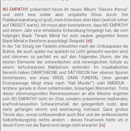
NO EMPATHY
präsentiert heute ihr neues Album "Viavore Aterus"
und zieht eine solide aber umjubelte Show durch. Der
Publikumsandrang ist groß, mein Interesse eher klein (weil ich schon
auf FARSOT warte). Ich muss aber konstatieren, dass NO EMPATHY
seit einem Jahr eine erhebliche Entwicklung hingelegt hat, die vom
holprigen Black Thrash Metal hin zum sauber gespielten fiesen
Black Metal in Reinform ausschlägt. Respekt.
[dt]
In der Tat: Einzig vier Fackeln erleuchten nach der Umbaupause die
Bühne, die auch später nur spärlich ins Licht getaucht werden wird,
und stimmen so perfekt ein auf den folgenden Sturm, der die
besten Elemente der schwedischen und norwegischen Schule zu
einem tiefschwarzen Mahlstrom verbindet. Im musikalischen
Bereich haben DARKTHRONE und SATYRICON hier ebenso Spuren
hinterlassen, wie etwa VREID, DARK FUNERAL (eine geniale
Drumpassage klingt etwa nach "Hail Murder") oder MARDUK -
letztere gerade in ihren schleifenden, bösartigen Momenten. Trotz
dieser stimmungsvollen Remineszensen an alte Meister ergehen
sich NO EMPATHY nicht im Zitat, sondern präsentieren beißenden,
kraftvoll-beseelten Schwarzmetall, der gelegentlich rockt, aber
stets gefangen nimmt und weiträumig mitreisst. Ganz großes
Tennis also, woran schlussendlich auch Blut und der antikosmische
Selbstfindungstrip nichts ändern - dieses Feuerwerk hätte ich in
dieser Form von der Band noch lange nicht erwartet.
[rs]