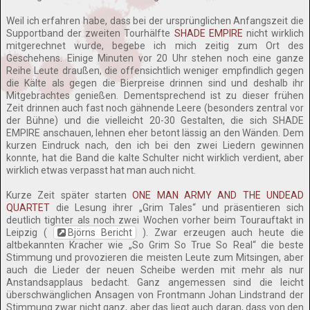
Weil ich erfahren habe, dass bei der ursprünglichen Anfangszeit die
Supportband der zweiten Tourhälfte
SHADE EMPIRE
nicht wirklich
mitgerechnet wurde, begebe ich mich zeitig zum Ort des
Geschehens. Einige Minuten vor 20 Uhr stehen noch eine ganze
Reihe Leute draußen, die offensichtlich weniger empfindlich gegen
die Kälte als gegen die Bierpreise drinnen sind und deshalb ihr
Mitgebrachtes genießen. Dementsprechend ist zu dieser frühen
Zeit drinnen auch fast noch gähnende Leere (besonders zentral vor
der Bühne) und die vielleicht 20-30 Gestalten, die sich SHADE
EMPIRE anschauen, lehnen eher betont lässig an den Wänden. Dem
kurzen Eindruck nach, den ich bei den zwei Liedern gewinnen
konnte, hat die Band die kalte Schulter nicht wirklich verdient, aber
wirklich etwas verpasst hat man auch nicht.
Kurze Zeit später starten
ONE MAN ARMY AND THE UNDEAD
QUARTET
die Lesung ihrer „Grim Tales“ und präsentieren sich
deutlich tighter als noch zwei Wochen vorher beim Tourauftakt in
Leipzig (
Björns Bericht
). Zwar erzeugen auch heute die
altbekannten Kracher wie „So Grim So True So Real“ die beste
Stimmung und provozieren die meisten Leute zum Mitsingen, aber
auch die Lieder der neuen Scheibe werden mit mehr als nur
Anstandsapplaus bedacht. Ganz angemessen sind die leicht
überschwänglichen Ansagen von Frontmann Johan Lindstrand der
Stimmung zwar nicht ganz, aber das liegt auch daran, dass von den