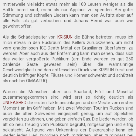
mittlerweile vielleicht etwas mehr als 100 Leuten weniger als die
Hälfte bereit sind, mehr als nur Applaus zu spenden. Bei guter
Stimmung und schnellen Liedern kann man den Auftritt aber auf
alle Fälle als gut verbuchen, und Johans Hemd war auch wie
gewohnt offen.
Als die Schädelspalter von
KRISIUN
die Bühne betreten, muss ich
mich etwas in den Rückraum des Kellers zurückziehen, um nicht
vom gnadenlosen ICE-Death Metal der Brasilianer überfahren zu
werden. Aber auch aus der Entfernung kann man sehen, dass sich
das weiter vergrößerte Publikum (am Ende werden es gut 250
zahlende Gäste gewesen sein) über die wahnsinnige
Geschwindigkeit und den entfesselten Druck von KRISIUN freut und
deutlich kräftiger Köpfe, Fäuste und Hörner schwenkt und schüttelt
als noch bei OMAATUQ.
Warum die Menschen aber aus Saarland, Eifel und Moseltal
zusammengekommen sind, wird erst so richtig deutlich als
UNLEASHED
die ersten Takte anschlagen und die Meute vom ersten
Moment an im Griff haben. Mit zwei Wochen Tour im Rücken sind
auch die alten Schweden eingespielt genug, um auf Spielchen
verzichten zu können, und geben einfach Gas. Die Lieder werden, ob
alt ob neu, freudig vom Publikum begrüßt, mitgesungen und eifrig
beklatscht. Aufgrund von Unkenntnis der Diskographie kann ich
weder jedes Lied zuordnen noch mitsingen, aber zumindest bei