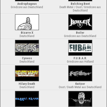
Androphagous
Belching Beet
Grindcore aus Deutschland
Death Metal / Crust / Grindcore aus
Deutschland
Bizarre X
Boiler
Deutschland
Grindcore aus Deutschland
Cyness
F.U.B.A.R.
Deutschland
Grindcore aus Holland
Hilary Death
Keitzer
Deutschland
Crust / Death Metal aus Deutschland