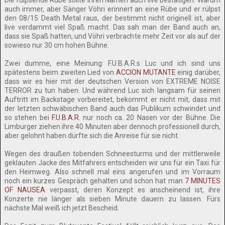
Die rülpsende Rübe sollte ihren Namen auch live bestätigen. Warum
auch immer, aber Sänger Vöhri erinnert an eine Rübe und er rülpst
den 08/15 Death Metal raus, der bestimmt nicht originell ist, aber
live verdammt viel Spaß macht. Das sah man der Band auch an,
dass sie Spaß hatten, und Vöhri verbrachte mehr Zeit vor als auf der
sowieso nur 30 cm hohen Bühne.
Zwei dumme, eine Meinung: F.U.B.A.R.s Luc und ich sind uns
spätestens beim zweiten Lied von
ACCION MUTANTE
einig darüber,
dass wir es hier mit der deutschen Version von EXTREME NOISE
TERROR zu tun haben. Und während Luc sich langsam für seinen
Auftritt im Backstage vorbereitet, bekommt er nicht mit, dass mit
der letzten schwäbischen Band auch das Publikum schwindet und
so stehen bei
F.U.B.A.R.
nur noch ca. 20 Nasen vor der Bühne. Die
Limburger ziehen ihre 40 Minuten aber dennoch professionell durch,
aber gelohnt haben dürfte sich die Anreise für sie nicht.
Wegen des draußen tobenden Schneesturms und der mittlerweile
geklauten Jacke des Mitfahrers entscheiden wir uns für ein Taxi für
den Heimweg. Also schnell mal eins angerufen und im Vorraum
noch ein kurzes Gespräch gehalten und schon hat man
7 MINUTES
OF NAUSEA
verpasst, deren Konzept es anscheinend ist, ihre
Konzerte nie länger als sieben Minute dauern zu lassen. Fürs
nächste Mal weiß ich jetzt Bescheid.