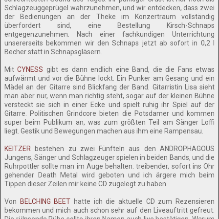
Schlagzeuggeprügel wahrzunehmen, und wir entdecken, dass zwei
der Bedienungen an der Theke im Konzertraum vollständig
überfordert sind, eine Bestellung Kirsch-Schnaps
entgegenzunehmen. Nach einer fachkundigen Unterrichtung
unsererseits bekommen wir den Schnaps jetzt ab sofort in 0,2 l
Becher statt in Schnapsgläsern.
Mit
CYNESS
gibt es dann endlich eine Band, die die Fans etwas
aufwärmt und vor die Bühne lockt. Ein Punker am Gesang und ein
Mädel an der Gitarre sind Blickfang der Band. Gitarristin Lisa sieht
man aber nur, wenn man richtig steht, sogar auf der kleinen Bühne
versteckt sie sich in einer Ecke und spielt ruhig ihr Spiel auf der
Gitarre. Politischen Grindcore bieten die Potsdamer und kommen
super beim Publikum an, was zum größten Teil am Sänger Loffi
liegt. Gestik und Bewegungen machen aus ihm eine Rampensau.
KEITZER
bestehen zu zwei Fünfteln aus den ANDROPHAGOUS
Jungens, Sänger und Schlagzeuger spielen in beiden Bands, und die
Ruhrpottler sollte man im Auge behalten: treibender, sofort ins Ohr
gehender Death Metal wird geboten und ich ärgere mich beim
Tippen dieser Zeilen mir keine CD zugelegt zu haben.
Von
BELCHING BEET
hatte ich die aktuelle CD zum Rezensieren
bekommen und mich auch schon sehr auf den Liveauftritt gefreut.