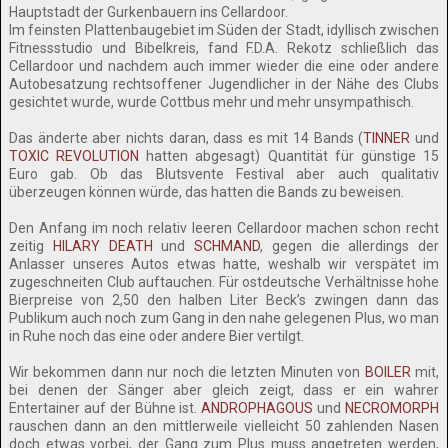
Hauptstadt der Gurkenbauern ins Cellardoor.
Im feinsten Plattenbaugebiet im Süden der Stadt, idyllisch zwischen
Fitnessstudio und Bibelkreis, fand F.D.A. Rekotz schließlich das
Cellardoor und nachdem auch immer wieder die eine oder andere
Autobesatzung rechtsoffener Jugendlicher in der Nähe des Clubs
gesichtet wurde, wurde Cottbus mehr und mehr unsympathisch.
Das änderte aber nichts daran, dass es mit 14 Bands (
TINNER
und
TOXIC REVOLUTION
hatten abgesagt) Quantität für günstige 15
Euro gab. Ob das Blutsvente Festival aber auch qualitativ
überzeugen können würde, das hatten die Bands zu beweisen.
Den Anfang im noch relativ leeren Cellardoor machen schon recht
zeitig
HILARY DEATH
und
SCHMAND
, gegen die allerdings der
Anlasser unseres Autos etwas hatte, weshalb wir verspätet im
zugeschneiten Club auftauchen. Für ostdeutsche Verhältnisse hohe
Bierpreise von 2,50 den halben Liter Beck’s zwingen dann das
Publikum auch noch zum Gang in den nahe gelegenen Plus, wo man
in Ruhe noch das eine oder andere Bier vertilgt.
Wir bekommen dann nur noch die letzten Minuten von
BOILER
mit,
bei denen der Sänger aber gleich zeigt, dass er ein wahrer
Entertainer auf der Bühne ist.
ANDROPHAGOUS
und
NECROMORPH
rauschen dann an den mittlerweile vielleicht 50 zahlenden Nasen
doch etwas vorbei, der Gang zum Plus muss angetreten werden,