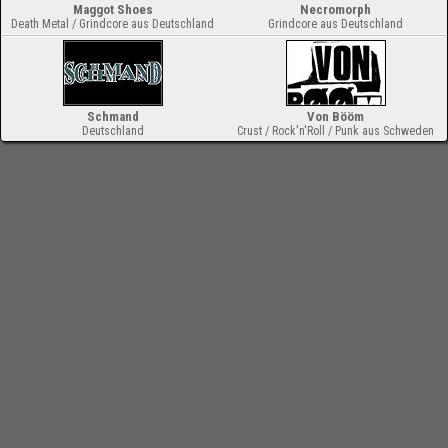
Maggot Shoes
Necromorph
Death Metal / Grindcore aus Deutschland
Grindcore aus Deutschland
Schmand
Von Bööm
Deutschland
Crust / Rock'n'Roll / Punk aus Schweden
-
Impressum
Bloodchamber.de
Konzertberichte
2009
Blutsvente Festival
online