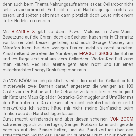
denn auch beim Thema Nahrungsaufnahme ist das Cellardoor nicht
sehr zuvorkommend. Erst gibt es auf Nachfrage gar nichts zu
essen, und später sieht man dann plötzlich doch Leute mit einem
Teller Nudeln rumrennen.
Mit
BIZARRE X
gibt es dann Power Violence in Zwei-Mann-
Besetzung auf die Ohren, doch die Sachsen haben mir in Chemnitz
vor kurzer Zeit besser gefallen, und auch George Clooney am
Mikrofon kann bei den wenigen Frauen nicht so recht punkten.
Anschließend betreten die Nürnberger
MAGGOT SHOES
die Bühne
und ich fliege erst mal aus dem Cellardoor; Wodka-Red Bull kann
man kaufen, Red Bull alleine geht aber nicht und für einen
mitgebrachten Energy Drink fliegt man raus.
Zu VON BÖÖM bin ich pünktlich wieder drin, und das Cellardoor hat
mittlerweile zwei Damen darauf angesetzt die weniger als 100
Gäste vor der Bühne auf die Getränke zu kontrollieren. Es beginnt
ein Katz und Maus Spiel der Getränke-Schmuggler und Umfüller mit
den Kontrolleuren. Das dieses aber nicht eskaliert ist doch recht
merkwürdig, ich selbst hätte mir nicht meine Bierflasche beim
Trinken aus der Hand schlagen lassen...
Durst macht erfinderisch und über diesen scheinen
VON BÖÖM
schwedentypisch zu verfügen, Sänger Krabban kann sich gerade
noch so auf den Beinen halten, und die Band verfügt über den
schlechtesten Sound des Tages. Ihr punkiger Crust ist nur noch als