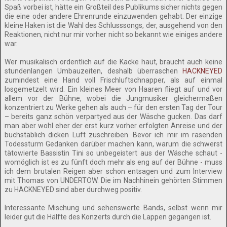
Spaß vorbei ist, hätte ein Großteil des Publikums sicher nichts gegen
die eine oder andere Ehrenrunde einzuwenden gehabt. Der einzige
kleine Haken ist die Wahl des Schlusssongs, der, ausgehend von den
Reaktionen, nicht nur mir vorher nicht so bekannt wie einiges andere
war.
Wer musikalisch ordentlich auf die Kacke haut, braucht auch keine
stundenlangen Umbauzeiten, deshalb überraschen
HACKNEYED
zumindest eine Hand voll Frischluftschnapper, als auf einmal
losgemetzelt wird. Ein kleines Meer von Haaren fliegt auf und vor
allem vor der Bühne, wobei die Jungmusiker gleichermaßen
konzentriert zu Werke gehen als auch – für den ersten Tag der Tour
– bereits ganz schön verpartyed aus der Wäsche gucken. Das darf
man aber wohl eher der erst kurz vorher erfolgten Anreise und der
buchstäblich dicken Luft zuschreiben. Bevor ich mir im rasenden
Todessturm Gedanken darüber machen kann, warum die schwerst
tätowierte Bassistin Tini so unbegeistert aus der Wäsche schaut -
womöglich ist es zu fünft doch mehr als eng auf der Bühne - muss
ich dem brutalen Reigen aber schon entsagen und zum Interview
mit Thomas von UNDERTOW. Die im Nachhinein gehörten Stimmen
zu HACKNEYED sind aber durchweg positiv.
Interessante Mischung und sehenswerte Bands, selbst wenn mir
leider gut die Hälfte des Konzerts durch die Lappen gegangen ist.