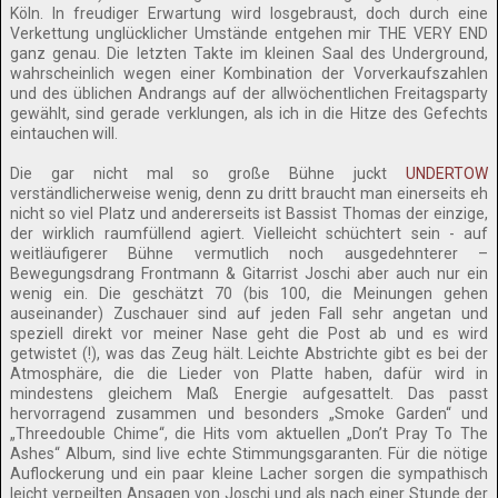
Köln. In freudiger Erwartung wird losgebraust, doch durch eine
Verkettung unglücklicher Umstände entgehen mir THE VERY END
ganz genau. Die letzten Takte im kleinen Saal des Underground,
wahrscheinlich wegen einer Kombination der Vorverkaufszahlen
und des üblichen Andrangs auf der allwöchentlichen Freitagsparty
gewählt, sind gerade verklungen, als ich in die Hitze des Gefechts
eintauchen will.
Die gar nicht mal so große Bühne juckt
UNDERTOW
verständlicherweise wenig, denn zu dritt braucht man einerseits eh
nicht so viel Platz und andererseits ist Bassist Thomas der einzige,
der wirklich raumfüllend agiert. Vielleicht schüchtert sein - auf
weitläufigerer Bühne vermutlich noch ausgedehnterer –
Bewegungsdrang Frontmann & Gitarrist Joschi aber auch nur ein
wenig ein. Die geschätzt 70 (bis 100, die Meinungen gehen
auseinander) Zuschauer sind auf jeden Fall sehr angetan und
speziell direkt vor meiner Nase geht die Post ab und es wird
getwistet (!), was das Zeug hält. Leichte Abstrichte gibt es bei der
Atmosphäre, die die Lieder von Platte haben, dafür wird in
mindestens gleichem Maß Energie aufgesattelt. Das passt
hervorragend zusammen und besonders „Smoke Garden“ und
„Threedouble Chime“, die Hits vom aktuellen „Don’t Pray To The
Ashes“ Album, sind live echte Stimmungsgaranten. Für die nötige
Auflockerung und ein paar kleine Lacher sorgen die sympathisch
leicht verpeilten Ansagen von Joschi und als nach einer Stunde der