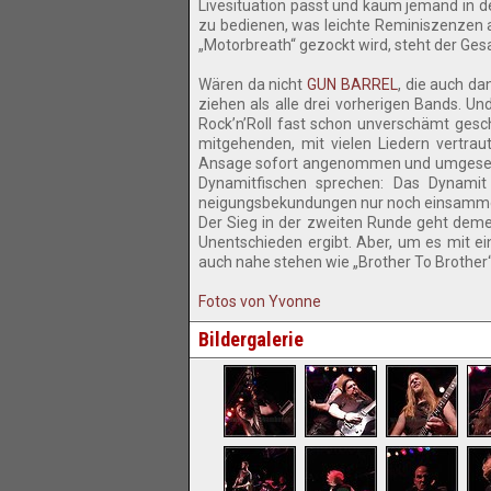
Livesituation passt und kaum jemand in d
zu bedienen, was leichte Reminiszenzen
„Motorbreath“ gezockt wird, steht der Ges
Wären da nicht
GUN BARREL
, die auch d
ziehen als alle drei vorherigen Bands. U
Rock’n’Roll fast schon unverschämt gesc
mitgehenden, mit vielen Liedern vertra
Ansage sofort angenommen und umgesetz
Dynamitfischen sprechen: Das Dynami
neigungsbekundungen nur noch einsamme
Der Sieg in der zweiten Runde geht deme
Unentschieden ergibt. Aber, um es mit ei
auch nahe stehen wie „Brother To Brother“.
Fotos von Yvonne
Bildergalerie