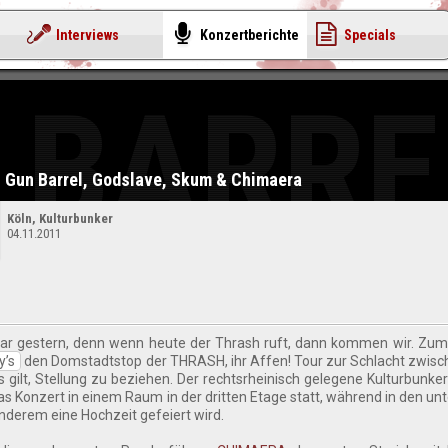
Interviews
Konzertberichte
Specials
 BARRE
Gun Barrel, Godslave, Skum & Chimaera
Köln, Kulturbunker
04.11.2011
ar gestern, denn wenn heute der Thrash ruft, dann kommen wir. Zum
y’s
den Domstadtstop der THRASH, ihr Affen! Tour zur Schlacht zwis
s gilt, Stellung zu beziehen. Der rechtsrheinisch gelegene Kulturbunker
s Konzert in einem Raum in der dritten Etage statt, während in den un
nderem eine Hochzeit gefeiert wird.