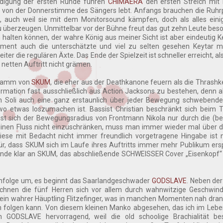
ndigung der ersten Runde führen
CHIMAERA
den ersten Streich mit 
s von der Donnerstimme des Sängers lebt. Anfangs brauchen die Ruhrp
auch weil sie mit dem Monitorsound kämpfen, doch als alles ein
zu überzeugen. Unmittelbar vor der Bühne freut das gut zehn Leute beso
halten können, der wahre König aus meiner Sicht ist aber eindeutig 
ument auch die unterschätzte und viel zu selten gesehen Keytar m
ter die regulären Äxte. Das Ende der Spielzeit ist schneller erreicht, a
en netten Auftritt nicht grämen.
ogramm von
SKUM
, die eher aus der Deathkanone feuern als die Thrash
Formation fast ausschließlich aus Action Jacksons zu bestehen, denn
en Soli auch eine ganz erstaunlich über jeder Bewegung schwebende
o etwas loszumachen ist. Bassist Christian beschränkt sich beim 
t sich der Bewegungsradius von Frontmann Nikola nur durch die (be
inen Fluss nicht einzuschränken, muss man immer wieder mal über d
iese mit Bedacht nicht immer freundlich vorgetragene Hingabe ist 
r, dass SKUM sich im Laufe ihres Auftritts immer mehr Publikum ersp
Runde klar an SKUM, das abschließende SCHWEISSER Cover „Eisenkopf“ 
henfolge um, es beginnt das Saarlandgeschwader
GODSLAVE
. Neben de
hnen die fünf Herren sich vor allem durch wahnwitzige Geschwindi
 ein wahrer Häuptling Flitzefinger, was in manchen Momenten nah dran i
folgen kann. Von diesem kleinen Manko abgesehen, das ich im Leben
en GODSLAVE hervorragend, weil die old schoolige Brachialität be