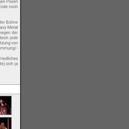
igen Posen
 Ende noch
 der Bühne
eavy Metal
 wegen der
isch jede
tzung von
timmung/-
riedliches
e) sich ja