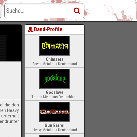
L GODS
Band-Profile
Chimaera
Power Metal aus Deutschland
Godslave
Thrash Metal aus Deutschland
al die den
chen Heavy
 unterhält
tendrunter
Gun Barrel
Heavy Metal aus Deutschland