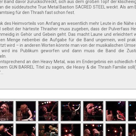
er Band davor zurückschreckt, sich aus dem großen Topf der klischee
 an die süddeutsche True Metal Bastion SACRED STEEL weckt. Als am
amtsieg für den Thrash fast schon fest.
ank des Heimvorteils von Anfang an wesentlich mehr Leute in die Nähe
nd selbst der härteste Thrasher muss zugeben, dass der Pulverfass H
hmeidig in Gehör und Gebein geht. Das macht Laune und erleichtert
uten Menge nebenbei die Aufgabe für die Band ungemein, weil prakt
t wird – in anderen Worten könnte man von der musikalischen Umse
t wird ins Publikum geworfen und dann muss die Band die Zus
ln.
ntsprechend an den Heavy Metal, was im Endergebnis ein schiedlich-f
nem GUN BARREL Titel zu sagen, die Heavy & die Thrash Familie soll(t
..