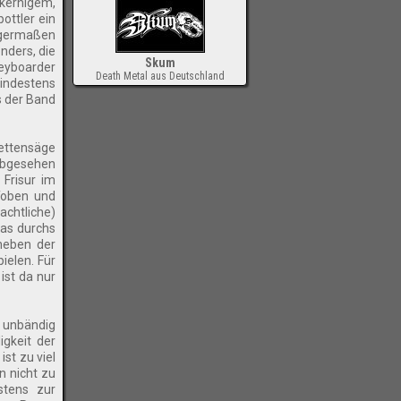
kernigem,
ottler ein
igermaßen
nders, die
Skum
Keyboarder
Death Metal aus Deutschland
indestens
-
ls der Band
kettensäge
 abgesehen
 Frisur im
Toben und
achtliche)
as durchs
neben der
ielen. Für
ist da nur
r unbändig
gkeit der
st zu viel
 nicht zu
stens zur