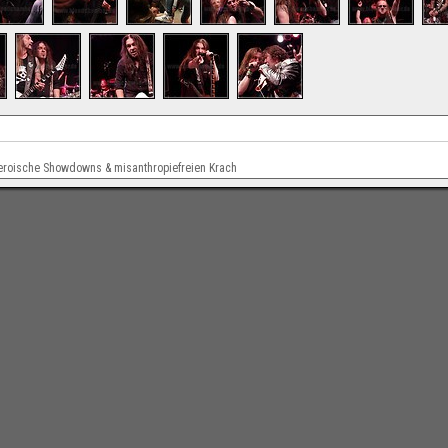
, heroische Showdowns & misanthropiefreien Krach
Impressum