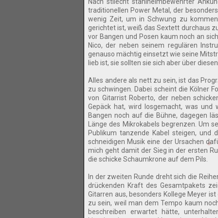
Nach stilecht stahlhelmbewehrter Ankü
traditionellen Power Metal, der besonder
wenig Zeit, um in Schwung zu kommen, 
gerichtet ist, weiß das Sextett durchaus 
vor Bangen und Posen kaum noch an sich 
Nico, der neben seinem regulären Instr
genauso mächtig einsetzt wie seine Mitstrei
lieb ist, sie sollten sie sich aber über dies
Alles andere als nett zu sein, ist das Pr
zu schwingen. Dabei scheint die Kölner 
von Gitarrist Roberto, der neben schick
Gepäck hat, wird losgemacht, was und w
Bangen noch auf die Bühne, dagegen läss
Länge des Mikrokabels begrenzen. Um se
Publikum tanzende Kabel steigen, und d
schneidigen Musik eine der Ursachen dafü
mich geht damit der Sieg in der ersten 
die schicke Schaumkrone auf dem Pils.
In der zweiten Runde dreht sich die Rei
drückenden Kraft des Gesamtpakets zeic
Gitarren aus, besonders Kollege Meyer ist
zu sein, weil man dem Tempo kaum noch 
beschreiben erwartet hätte, unterhalt