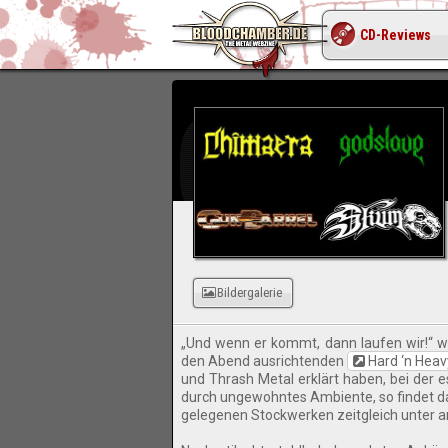
CD-Reviews
GUN
Bildergalerie
„Und wenn er kommt, dann laufen wir!“ w
den Abend ausrichtenden
Hard ‘n Heav
und Thrash Metal erklärt haben, bei der e
durch ungewohntes Ambiente, so findet da
gelegenen Stockwerken zeitgleich unter a