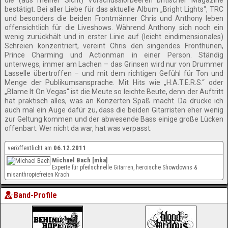
die (aus meiner Sicht) Vorschusslorbeeren britischer Magazine
bestätigt. Bei aller Liebe für das aktuelle Album „Bright Lights“, TRC
und besonders die beiden Frontmänner Chris und Anthony leben
offensichtlich für die Liveshows. Während Anthony sich noch ein
wenig zurückhält und in erster Linie auf (leicht eindimensionales)
Schreien konzentriert, vereint Chris den singendes Fronthünen,
Prince Charming und Actionman in einer Person. Ständig
unterwegs, immer am Lachen – das Grinsen wird nur von Drummer
Lasselle übertroffen – und mit dem richtigen Gefühl für Ton und
Menge der Publikumsansprache. Mit Hits wie „H.A.T.E.R.S.“ oder
„Blame It On Vegas“ ist die Meute so leichte Beute, denn der Auftritt
hat praktisch alles, was an Konzerten Spaß macht. Da drücke ich
auch mal ein Auge dafür zu, dass die beiden Gitarristen eher wenig
zur Geltung kommen und der abwesende Bass einige große Lücken
offenbart. Wer nicht da war, hat was verpasst.
veröffentlicht am
06.12.2011
Michael Bach [mba]
Experte für pfeilschnelle Gitarren, heroische Showdowns &
misanthropiefreien Krach
Band-Profile