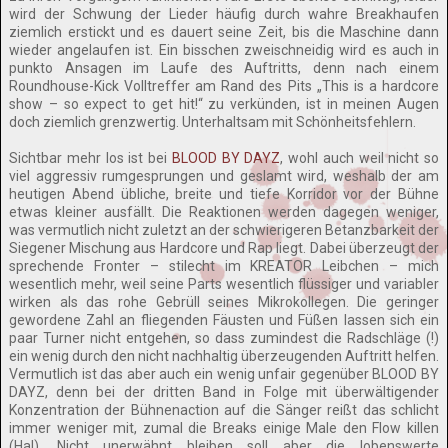
wird der Schwung der Lieder häufig durch wahre Breakhaufen
ziemlich erstickt und es dauert seine Zeit, bis die Maschine dann
wieder angelaufen ist. Ein bisschen zweischneidig wird es auch in
punkto Ansagen im Laufe des Auftritts, denn nach einem
Roundhouse-Kick Volltreffer am Rand des Pits „This is a hardcore
show – so expect to get hit!“ zu verkünden, ist in meinen Augen
doch ziemlich grenzwertig. Unterhaltsam mit Schönheitsfehlern.
Sichtbar mehr los ist bei
BLOOD BY DAYZ
, wohl auch weil nicht so
viel aggressiv rumgesprungen und geslamt wird, weshalb der am
heutigen Abend übliche, breite und tiefe Korridor vor der Bühne
etwas kleiner ausfällt. Die Reaktionen werden dagegen weniger,
was vermutlich nicht zuletzt an der schwierigeren Betanzbarkeit der
Siegener Mischung aus Hardcore und Rap liegt. Dabei überzeugt der
sprechende Fronter – stilecht im KREATOR Leibchen – mich
wesentlich mehr, weil seine Parts wesentlich flüssiger und variabler
wirken als das rohe Gebrüll seines Mikrokollegen. Die geringer
gewordene Zahl an fliegenden Fäusten und Füßen lassen sich ein
paar Turner nicht entgehen, so dass zumindest die Radschläge (!)
ein wenig durch den nicht nachhaltig überzeugenden Auftritt helfen.
Vermutlich ist das aber auch ein wenig unfair gegenüber BLOOD BY
DAYZ, denn bei der dritten Band in Folge mit überwältigender
Konzentration der Bühnenaction auf die Sänger reißt das schlicht
immer weniger mit, zumal die Breaks einige Male den Flow killen
(Ha!). Nicht unerwähnt bleiben soll aber die lobenswerte