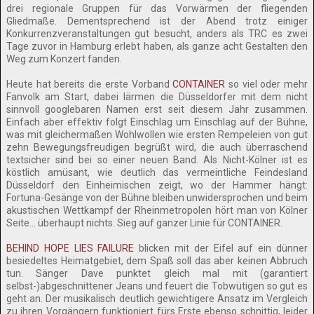
drei regionale Gruppen für das Vorwärmen der fliegenden
Gliedmaße. Dementsprechend ist der Abend trotz einiger
Konkurrenzveranstaltungen gut besucht, anders als TRC es zwei
Tage zuvor in Hamburg erlebt haben, als ganze acht Gestalten den
Weg zum Konzert fanden.
Heute hat bereits die erste Vorband
CONTAINER
so viel oder mehr
Fanvolk am Start, dabei lärmen die Düsseldorfer mit dem nicht
sinnvoll googlebaren Namen erst seit diesem Jahr zusammen.
Einfach aber effektiv folgt Einschlag um Einschlag auf der Bühne,
was mit gleichermaßen Wohlwollen wie ersten Rempeleien von gut
zehn Bewegungsfreudigen begrüßt wird, die auch überraschend
textsicher sind bei so einer neuen Band. Als Nicht-Kölner ist es
köstlich amüsant, wie deutlich das vermeintliche Feindesland
Düsseldorf den Einheimischen zeigt, wo der Hammer hängt:
Fortuna-Gesänge von der Bühne bleiben unwidersprochen und beim
akustischen Wettkampf der Rheinmetropolen hört man von Kölner
Seite… überhaupt nichts. Sieg auf ganzer Linie für CONTAINER.
BEHIND HOPE LIES FAILURE
blicken mit der Eifel auf ein dünner
besiedeltes Heimatgebiet, dem Spaß soll das aber keinen Abbruch
tun. Sänger Dave punktet gleich mal mit (garantiert
selbst-)abgeschnittener Jeans und feuert die Tobwütigen so gut es
geht an. Der musikalisch deutlich gewichtigere Ansatz im Vergleich
zu ihren Vorgängern funktioniert fürs Erste ebenso schnittig, leider