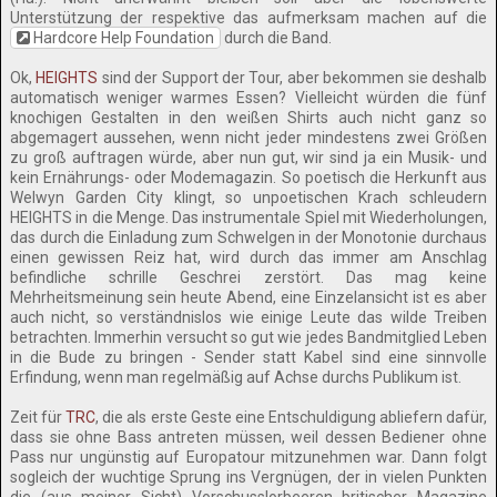
Unterstützung der respektive das aufmerksam machen auf die
Hardcore Help Foundation
durch die Band.
Ok,
HEIGHTS
sind der Support der Tour, aber bekommen sie deshalb
automatisch weniger warmes Essen? Vielleicht würden die fünf
knochigen Gestalten in den weißen Shirts auch nicht ganz so
abgemagert aussehen, wenn nicht jeder mindestens zwei Größen
zu groß auftragen würde, aber nun gut, wir sind ja ein Musik- und
kein Ernährungs- oder Modemagazin. So poetisch die Herkunft aus
Welwyn Garden City klingt, so unpoetischen Krach schleudern
HEIGHTS in die Menge. Das instrumentale Spiel mit Wiederholungen,
das durch die Einladung zum Schwelgen in der Monotonie durchaus
einen gewissen Reiz hat, wird durch das immer am Anschlag
befindliche schrille Geschrei zerstört. Das mag keine
Mehrheitsmeinung sein heute Abend, eine Einzelansicht ist es aber
auch nicht, so verständnislos wie einige Leute das wilde Treiben
betrachten. Immerhin versucht so gut wie jedes Bandmitglied Leben
in die Bude zu bringen - Sender statt Kabel sind eine sinnvolle
Erfindung, wenn man regelmäßig auf Achse durchs Publikum ist.
Zeit für
TRC
, die als erste Geste eine Entschuldigung abliefern dafür,
dass sie ohne Bass antreten müssen, weil dessen Bediener ohne
Pass nur ungünstig auf Europatour mitzunehmen war. Dann folgt
sogleich der wuchtige Sprung ins Vergnügen, der in vielen Punkten