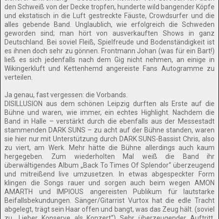
den Schweiß von der Decke tropfen, hunderte wild bangender Köpfe
und ekstatisch in die Luft gestreckte Fäuste, Crowdsurfer und die
alles gebende Band. Unglaublich, wie erfolgreich die Schweden
geworden sind; man hört von ausverkauften Shows in ganz
Deutschland. Bei soviel Fleiß, Spielfreude und Bodenständigkeit ist
es ihnen doch sehr zu gönnen. Frontmann Johan (was für ein Bart!)
ließ es sich jedenfalls nach dem Gig nicht nehmen, an einige in
Wikingerkluft und Kettenhemd angereiste Fans Autogramme zu
verteilen.
Ja genau, fast vergessen: die Vorbands.
DISILLUSION aus dem schönen Leipzig durften als Erste auf die
Bühne und waren, wie immer, ein echtes Highlight. Nachdem die
Band in Halle – verstärkt durch die ebenfalls aus der Messestadt
stammenden DARK SUNS – zu acht auf der Bühne standen, waren
sie hier nur mit Unterstützung durch DARK SUNS-Bassist Chris, also
zu viert, am Werk. Mehr hätte die Bühne allerdings auch kaum
hergegeben. Zum wiederholten Mal weiß die Band ihr
überwältigendes Album „Back To Times Of Splendor“ überzeugend
und mitreißend live umzusetzen. In etwas abgespeckter Form
klingen die Songs rauer und sorgen auch beim wegen AMON
AMARTH und IMPIOUS angereisten Publikum für lautstarke
Beifallsbekundungen. Sänger/Gitarrist Vurtox hat die edle Tracht
abgelegt, trägt sein Haar offen und bangt, was das Zeug hält. (soviel
zu „Lieber Konserve als Konzert“) Sehr überzeugender Auftritt,