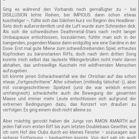
Ging es während den Vorbands noch gemäßigter zu – bei
DISILLUSION lichte Reihen, bei IMPIOUS dann schon etwas
kuscheliger –, füllte sich das Sälchen kurz vor Beginn des Headliner-
Sets doch außerordentlich und die Luft wurde zum Schneiden dick.
Als sich die schwedischen Deathmetal-Stars nach recht langer
Umbaupause entschlossen, loszulärmen, fühlte man sich in der
bangenden, pogenden Masse dann endgültig wie eine Sardine in der
Dose. Erst mal gute Miene zum schweißtreibenden Spiel, erfreutes
Kopfnicken zu bärenstarken Riffs, doch nach dem dritten Song
konnte mich selbst das lauteste Wikingerbrüllen nicht mehr davon
abhalten, das unfreiwillige Kuscheln mit wildfremden Menschen
aufzugeben.
Ich könnte jenen Schwächeanfall wie der Christian auf das schon
etwas „fortgeschrittene“ Alter schieben (mitleidig tätschel:-)), aber
mit vorangeschrittener Spielzeit (und die war wirklich enorm
umfangreich) schwächelte auch die Bewegung der gesamten
Masse und immer mehr Leute entschlossen sich aufgrund der
extremen Bedingungen dazu, das Konzert von draußen zu
verfolgen. Es ging einem doch nicht alleine so.
Aber mächtig gerockt haben die Jungs von AMON AMARTH auf
jeden Fall vom ersten Riff bis zum letzten Doublebass-Gewitter, wie
ich vom Hof des Clubs durch ein kleines Fenster – sozusagen aus
sicherer Entfernung – beobachten konnte. Von dort sah ich auch