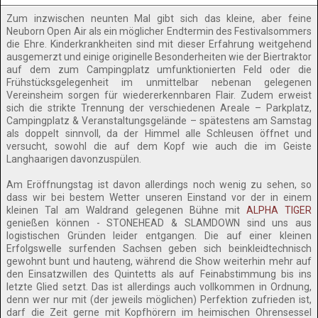
Zum inzwischen neunten Mal gibt sich das kleine, aber feine
Neuborn Open Air als ein möglicher Endtermin des Festivalsommers
die Ehre. Kinderkrankheiten sind mit dieser Erfahrung weitgehend
ausgemerzt und einige originelle Besonderheiten wie der Biertraktor
auf dem zum Campingplatz umfunktionierten Feld oder die
Frühstücksgelegenheit im unmittelbar nebenan gelegenen
Vereinsheim sorgen für wiedererkennbaren Flair. Zudem erweist
sich die strikte Trennung der verschiedenen Areale – Parkplatz,
Campingplatz & Veranstaltungsgelände – spätestens am Samstag
als doppelt sinnvoll, da der Himmel alle Schleusen öffnet und
versucht, sowohl die auf dem Kopf wie auch die im Geiste
Langhaarigen davonzuspülen.
Am Eröffnungstag ist davon allerdings noch wenig zu sehen, so
dass wir bei bestem Wetter unseren Einstand vor der in einem
kleinen Tal am Waldrand gelegenen Bühne mit
ALPHA TIGER
genießen können - STONEHEAD & SLAMDOWN sind uns aus
logistischen Gründen leider entgangen. Die auf einer kleinen
Erfolgswelle surfenden Sachsen geben sich beinkleidtechnisch
gewohnt bunt und hauteng, während die Show weiterhin mehr auf
den Einsatzwillen des Quintetts als auf Feinabstimmung bis ins
letzte Glied setzt. Das ist allerdings auch vollkommen in Ordnung,
denn wer nur mit (der jeweils möglichen) Perfektion zufrieden ist,
darf die Zeit gerne mit Kopfhörern im heimischen Ohrensessel