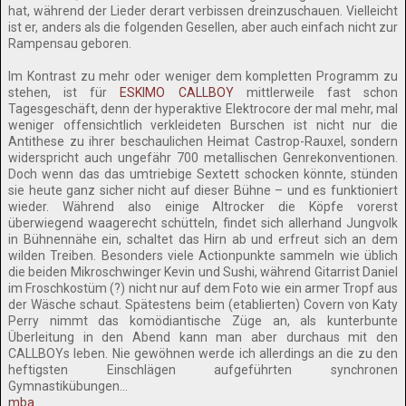
hat, während der Lieder derart verbissen dreinzuschauen. Vielleicht
ist er, anders als die folgenden Gesellen, aber auch einfach nicht zur
Rampensau geboren.
Im Kontrast zu mehr oder weniger dem kompletten Programm zu
stehen, ist für
ESKIMO CALLBOY
mittlerweile fast schon
Tagesgeschäft, denn der hyperaktive Elektrocore der mal mehr, mal
weniger offensichtlich verkleideten Burschen ist nicht nur die
Antithese zu ihrer beschaulichen Heimat Castrop-Rauxel, sondern
widerspricht auch ungefähr 700 metallischen Genrekonventionen.
Doch wenn das das umtriebige Sextett schocken könnte, stünden
sie heute ganz sicher nicht auf dieser Bühne – und es funktioniert
wieder. Während also einige Altrocker die Köpfe vorerst
überwiegend waagerecht schütteln, findet sich allerhand Jungvolk
in Bühnennähe ein, schaltet das Hirn ab und erfreut sich an dem
wilden Treiben. Besonders viele Actionpunkte sammeln wie üblich
die beiden Mikroschwinger Kevin und Sushi, während Gitarrist Daniel
im Froschkostüm (?) nicht nur auf dem Foto wie ein armer Tropf aus
der Wäsche schaut. Spätestens beim (etablierten) Covern von Katy
Perry nimmt das komödiantische Züge an, als kunterbunte
Überleitung in den Abend kann man aber durchaus mit den
CALLBOYs leben. Nie gewöhnen werde ich allerdings an die zu den
heftigsten Einschlägen aufgeführten synchronen
Gymnastikübungen…
mba