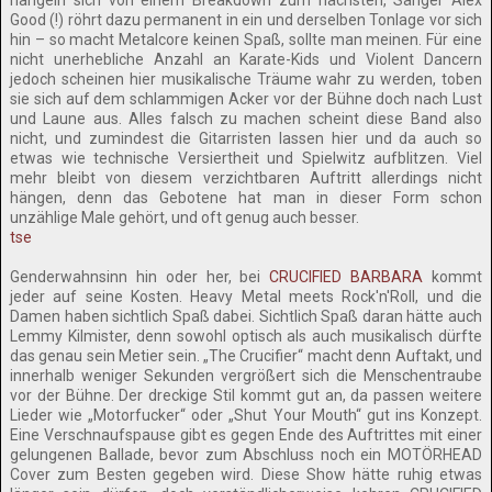
hangeln sich von einem Breakdown zum nächsten, Sänger Alex
Good (!) röhrt dazu permanent in ein und derselben Tonlage vor sich
hin – so macht Metalcore keinen Spaß, sollte man meinen. Für eine
nicht unerhebliche Anzahl an Karate-Kids und Violent Dancern
jedoch scheinen hier musikalische Träume wahr zu werden, toben
sie sich auf dem schlammigen Acker vor der Bühne doch nach Lust
und Laune aus. Alles falsch zu machen scheint diese Band also
nicht, und zumindest die Gitarristen lassen hier und da auch so
etwas wie technische Versiertheit und Spielwitz aufblitzen. Viel
mehr bleibt von diesem verzichtbaren Auftritt allerdings nicht
hängen, denn das Gebotene hat man in dieser Form schon
unzählige Male gehört, und oft genug auch besser.
tse
Genderwahnsinn hin oder her, bei
CRUCIFIED BARBARA
kommt
jeder auf seine Kosten. Heavy Metal meets Rock'n'Roll, und die
Damen haben sichtlich Spaß dabei. Sichtlich Spaß daran hätte auch
Lemmy Kilmister, denn sowohl optisch als auch musikalisch dürfte
das genau sein Metier sein. „The Crucifier“ macht denn Auftakt, und
innerhalb weniger Sekunden vergrößert sich die Menschentraube
vor der Bühne. Der dreckige Stil kommt gut an, da passen weitere
Lieder wie „Motorfucker“ oder „Shut Your Mouth“ gut ins Konzept.
Eine Verschnaufspause gibt es gegen Ende des Auftrittes mit einer
gelungenen Ballade, bevor zum Abschluss noch ein MOTÖRHEAD
Cover zum Besten gegeben wird. Diese Show hätte ruhig etwas