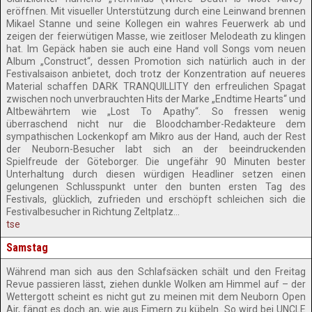
eröffnen. Mit visueller Unterstützung durch eine Leinwand brennen
Mikael Stanne und seine Kollegen ein wahres Feuerwerk ab und
zeigen der feierwütigen Masse, wie zeitloser Melodeath zu klingen
hat. Im Gepäck haben sie auch eine Hand voll Songs vom neuen
Album „Construct“, dessen Promotion sich natürlich auch in der
Festivalsaison anbietet, doch trotz der Konzentration auf neueres
Material schaffen DARK TRANQUILLITY den erfreulichen Spagat
zwischen noch unverbrauchten Hits der Marke „Endtime Hearts“ und
Altbewährtem wie „Lost To Apathy“. So fressen wenig
überraschend nicht nur die Bloodchamber-Redakteure dem
sympathischen Lockenkopf am Mikro aus der Hand, auch der Rest
der Neuborn-Besucher labt sich an der beeindruckenden
Spielfreude der Göteborger. Die ungefähr 90 Minuten bester
Unterhaltung durch diesen würdigen Headliner setzen einen
gelungenen Schlusspunkt unter den bunten ersten Tag des
Festivals, glücklich, zufrieden und erschöpft schleichen sich die
Festivalbesucher in Richtung Zeltplatz…
tse
Samstag
Während man sich aus den Schlafsäcken schält und den Freitag
Revue passieren lässt, ziehen dunkle Wolken am Himmel auf – der
Wettergott scheint es nicht gut zu meinen mit dem Neuborn Open
Air, fängt es doch an, wie aus Eimern zu kübeln. So wird bei UNCLE