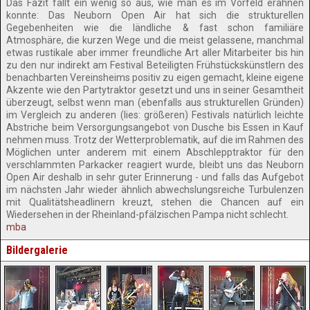
Das Fazit fällt ein wenig so aus, wie man es im Vorfeld erahnen
konnte: Das Neuborn Open Air hat sich die strukturellen
Gegebenheiten wie die ländliche & fast schon familiäre
Atmosphäre, die kurzen Wege und die meist gelassene, manchmal
etwas rustikale aber immer freundliche Art aller Mitarbeiter bis hin
zu den nur indirekt am Festival Beteiligten Frühstückskünstlern des
benachbarten Vereinsheims positiv zu eigen gemacht, kleine eigene
Akzente wie den Partytraktor gesetzt und uns in seiner Gesamtheit
überzeugt, selbst wenn man (ebenfalls aus strukturellen Gründen)
im Vergleich zu anderen (lies: größeren) Festivals natürlich leichte
Abstriche beim Versorgungsangebot von Dusche bis Essen in Kauf
nehmen muss. Trotz der Wetterproblematik, auf die im Rahmen des
Möglichen unter anderem mit einem Abschlepptraktor für den
verschlammten Parkacker reagiert wurde, bleibt uns das Neuborn
Open Air deshalb in sehr guter Erinnerung - und falls das Aufgebot
im nächsten Jahr wieder ähnlich abwechslungsreiche Turbulenzen
mit Qualitätsheadlinern kreuzt, stehen die Chancen auf ein
Wiedersehen in der Rheinland-pfälzischen Pampa nicht schlecht.
mba
Bildergalerie