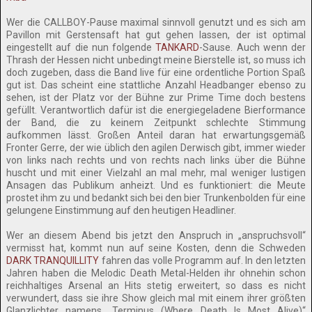
Wer die CALLBOY-Pause maximal sinnvoll genutzt und es sich am
Pavillon mit Gerstensaft hat gut gehen lassen, der ist optimal
eingestellt auf die nun folgende
TANKARD
-Sause. Auch wenn der
Thrash der Hessen nicht unbedingt meine Bierstelle ist, so muss ich
doch zugeben, dass die Band live für eine ordentliche Portion Spaß
gut ist. Das scheint eine stattliche Anzahl Headbanger ebenso zu
sehen, ist der Platz vor der Bühne zur Prime Time doch bestens
gefüllt. Verantwortlich dafür ist die energiegeladene Bierformance
der Band, die zu keinem Zeitpunkt schlechte Stimmung
aufkommen lässt. Großen Anteil daran hat erwartungsgemäß
Fronter Gerre, der wie üblich den agilen Derwisch gibt, immer wieder
von links nach rechts und von rechts nach links über die Bühne
huscht und mit einer Vielzahl an mal mehr, mal weniger lustigen
Ansagen das Publikum anheizt. Und es funktioniert: die Meute
prostet ihm zu und bedankt sich bei den bier Trunkenbolden für eine
gelungene Einstimmung auf den heutigen Headliner.
Wer an diesem Abend bis jetzt den Anspruch in „anspruchsvoll“
vermisst hat, kommt nun auf seine Kosten, denn die Schweden
DARK TRANQUILLITY
fahren das volle Programm auf. In den letzten
Jahren haben die Melodic Death Metal-Helden ihr ohnehin schon
reichhaltiges Arsenal an Hits stetig erweitert, so dass es nicht
verwundert, dass sie ihre Show gleich mal mit einem ihrer größten
Glanzlichter namens „Terminus (Where Death Is Most Alive)“