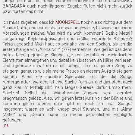
länger sein dürfen, doch verständlicherweise kehren CRUCIFIED
BARABARA auch nach längeren Zugabe Rufen nicht mehr zurück
bzw. dürfen das nicht.
Ich muss zugeben, dass ich
MOONSPELL
noch nie so richtig auf dem
Schirm hatte, und mir deshalb etwas ungewisse, teilweise unschöne
Vorstellungen mache. Was wird da wohl kommen? Gothic Metal?
Langatmige Keyboardpassagen und endlos währende Balladen?
Falsch gedacht! Mich haut es beinahe von den Socken, als ich die
ersten Klänge von „Alpha Noir“ (???) vernehme. Wie geil ist das denn
bitte? Richtig groovige Klänge, die mit unzähligen melodischen
Elementen einhergehen und dabei kein bisschen an Härte verlieren.
Und irgendwie schaffen es die Jungs, sich mit jedem Song zu
steigern, genauso wie sie meine Freude an diesem Auftritt steigern
können. Allein die saubere Spielweise, mit der die Songs
runtergerattert werden, ist eine Sache für sich, und das steht auch
ganz klar im Mittelpunkt. Kein langes Gerede, dafür umso mehr
Spielzeit. Selbst die obligatorische Zugabe wird ziemlich
pragmatisch gelöst: „Also, wir gehen jetzt kurz von der Bühne und
kommen gleich wieder, dann gibt es noch ein paar Songs.“
Insgesamt waren es wohl knapp zwei Stunden, und mit „Alma
Mater“ und „Opium“ habe ich meine persönlichen Highlights
gefunden.
ms