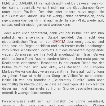
HERB und SUPERBUTT vermutlich nicht viel los gewesen sein vor
der Bühne, jedenfalls verharrt nicht nur die Bloodchamber-Crew
unter ihrem Pavillon. Der eine oder andere nutzt sogar die
(Un-)Gunst der Stunde, um ein wenig Schlaf nachzuholen, doch
irgendwann klart der Himmel auch in der tiefsten Pfalz wieder auf,
so dass endlich wieder gemosht werden kann…
…oder auch eher gematscht, denn vor der Bühne hat sich nun
natürlich ein ansehnlicher Sumpf gebildet. Das macht den
niederländischen Thrashern von
IZEGRIM
aber wenig aus, sie sind
froh, dass der Regen nachlässt und sich immer mehr Headbanger
vom sicher scheinenden Zeltplatz auf das Veranstaltungsgelände
wagen. So müssen sie ihre tödlich angehauchten Thrash-Salven
nicht ins leere Rund feuern, sondern können schon erste positive
Reaktionen einheimsen. Besonders in der ersten Reihe vor der
Bühne zeigt man sich sehr aktiv, was Bassistin und Sängerin
Marloes Voskuil gar dazu veranlasst, mit ihren Fans auf Tuchfühlung
zu gehen. Zwar ist nicht jeder Song ein Volltreffer, so mancher
kleine Hit wie das brandneue „Celebratory Gunfire“ kann aber
nachhaltig zu überzeugen, so dass all diejenigen, die sich hier zu
dieser gar nicht mal mehr so frühen Stunde beschallen lassen,
ordentlich wachgerüttelt werden.
Ironischerweise sieht sich nun plötzlich die Sonne veranlasst,
zwischen den sich nach und nach verziehenden Wolken