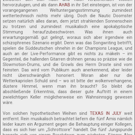
hervorzulugen, und als dann
AHAB
in ihr Set einsteigen, ist von der
vorangegangenen Weltuntergangsstimmung zumindest
wettertechnisch nichts mehr übrig. Doch die Nautic Doomster
setzen natürlich alles daran, dem jetzt strahlenden Sonnenschein
zu trotzen und zumindest musikalisch eine apokalyptische
Stimmung heraufzubeschwören. Was ihnen auch
erwartungsgemäß gut gelingt, woraus sich aber irgendwie ein
schizophrenes Szenario ergibt. Denn was das Songwriting betrifft,
spielen die Süddeutschen ohnehin in der Champions League, und
auch an der Live-Performance gibt es nichts zu mäkeln – im
Gegenteil, die hallenden Gitarren dröhnen genau so präzise wie die
Slowmotion-Drums, und die Growls des Herrn Droste sind vom
feinsten. Das wird vom Publikum auch anerkennend, aber leider
nicht überschwänglich honoriert. Woran aber nur die
Wetterkapriolen Schuld sind – wo ist bitte der wolkenverhangene,
düstere Himmel, wenn man ihn braucht? So bleibt die
abschließende Erkenntnis, dass dieser gute Auftritt in einem
zwielichtigen Keller möglicherweise ein Wahnsinnsgig gewesen
wäre.
Von solchen hypothetischen Weihen sind
TEXAS IN JULY
weit
entfernt. Rein musikalisch betrachtet liefern die fünf Amis nämlich
leider kaum ein Argument gegen die Behauptung einiger Kollegen,
dass es sich hier um „Schrottcore“ handelt. Die fünf Jungspunde