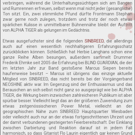
verbringen, während die Unterhaltungssüchtigen sich am Bangen
und Rumrennen erfreuen, selbst wenn mal nicht jeder (gesangliche)
Ton sitzt. Ein, zwei stimmliche Pfund dürfte Frontmann Stephan
zwar gerne noch zulegen, trotzdem und trotz der noch etwas
spärlichen Kulisse in unmittelbarer Bühnennähe bleibt der Auftritt
von ALPHA TIGER als gelungen im Gedächtnis.
Etwas ausgefuchster sind die folgenden
SINBREED
, die allerdings
auch auf einen wesentlich reichhaltigeren Erfahrungsschatz
zurückblicken können. Schließlich hat Herbie Langhans schon eine
ganze Reihe Alben besungen, außerdem sammelt Drummer
Frederik Ehmke seit 2005 die Erfahrung bei BLIND GUARDIAN, die der
im letzten Jahr zur Band gestoßene Marcus Siepen bereits
haufenweise besitzt – Marcus ist übrigens das einzige aktuelle
Mitglied von SINBREED, das nicht bereits bei der Vorgängerband
NEOSHINE aktiv war. Im Gegenzug sind der Enthusiasmus und das
Berauschen an sich selbst nicht ganz so ausgeprägt wie bei ALPHA
TIGER, die Wirkung beim inzwischen zahlreicheren Publikum ist aber
spürbar besser. Vielleicht liegt das an der größeren Zuwendung zum
etwas zeitgenössischeren Power Metal, vielleicht an der
geographischen Nähe zum SINBREED Hauptquartier Wiesbaden
oder vielleicht auch nur an der etwas fortgeschrittenen Uhrzeit und
der damit verbundenen gesteigerten Feierbereitschaft. Der Einklang
zwischen Darbietung und Reaktion darauf ist in jedem Fall
harmonisch, so dass Gitarrist Flo Laurin eigentlich gar keinen Grund