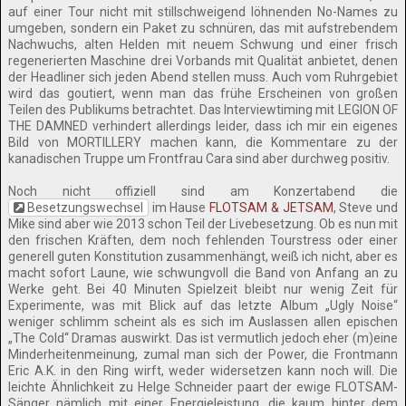
auf einer Tour nicht mit stillschweigend löhnenden No-Names zu
umgeben, sondern ein Paket zu schnüren, das mit aufstrebendem
Nachwuchs, alten Helden mit neuem Schwung und einer frisch
regenerierten Maschine drei Vorbands mit Qualität anbietet, denen
der Headliner sich jeden Abend stellen muss. Auch vom Ruhrgebiet
wird das goutiert, wenn man das frühe Erscheinen von großen
Teilen des Publikums betrachtet. Das Interviewtiming mit LEGION OF
THE DAMNED verhindert allerdings leider, dass ich mir ein eigenes
Bild von MORTILLERY machen kann, die Kommentare zu der
kanadischen Truppe um Frontfrau Cara sind aber durchweg positiv.
Noch nicht offiziell sind am Konzertabend die
Besetzungswechsel
im Hause
FLOTSAM & JETSAM
, Steve und
Mike sind aber wie 2013 schon Teil der Livebesetzung. Ob es nun mit
den frischen Kräften, dem noch fehlenden Tourstress oder einer
generell guten Konstitution zusammenhängt, weiß ich nicht, aber es
macht sofort Laune, wie schwungvoll die Band von Anfang an zu
Werke geht. Bei 40 Minuten Spielzeit bleibt nur wenig Zeit für
Experimente, was mit Blick auf das letzte Album „Ugly Noise“
weniger schlimm scheint als es sich im Auslassen allen epischen
„The Cold“ Dramas auswirkt. Das ist vermutlich jedoch eher (m)eine
Minderheitenmeinung, zumal man sich der Power, die Frontmann
Eric A.K. in den Ring wirft, weder widersetzen kann noch will. Die
leichte Ähnlichkeit zu Helge Schneider paart der ewige FLOTSAM-
Sänger nämlich mit einer Energieleistung, die kaum hinter dem