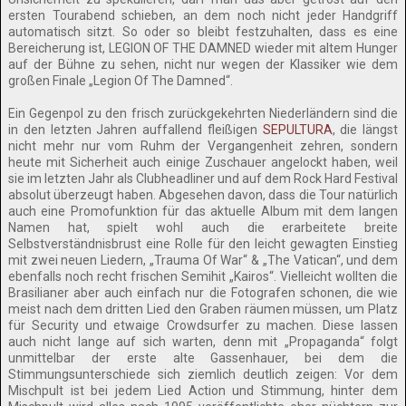
ersten Tourabend schieben, an dem noch nicht jeder Handgriff
automatisch sitzt. So oder so bleibt festzuhalten, dass es eine
Bereicherung ist, LEGION OF THE DAMNED wieder mit altem Hunger
auf der Bühne zu sehen, nicht nur wegen der Klassiker wie dem
großen Finale „Legion Of The Damned“.
Ein Gegenpol zu den frisch zurückgekehrten Niederländern sind die
in den letzten Jahren auffallend fleißigen
SEPULTURA
, die längst
nicht mehr nur vom Ruhm der Vergangenheit zehren, sondern
heute mit Sicherheit auch einige Zuschauer angelockt haben, weil
sie im letzten Jahr als Clubheadliner und auf dem Rock Hard Festival
absolut überzeugt haben. Abgesehen davon, dass die Tour natürlich
auch eine Promofunktion für das aktuelle Album mit dem langen
Namen hat, spielt wohl auch die erarbeitete breite
Selbstverständnisbrust eine Rolle für den leicht gewagten Einstieg
mit zwei neuen Liedern, „Trauma Of War“ & „The Vatican“, und dem
ebenfalls noch recht frischen Semihit „Kairos“. Vielleicht wollten die
Brasilianer aber auch einfach nur die Fotografen schonen, die wie
meist nach dem dritten Lied den Graben räumen müssen, um Platz
für Security und etwaige Crowdsurfer zu machen. Diese lassen
auch nicht lange auf sich warten, denn mit „Propaganda“ folgt
unmittelbar der erste alte Gassenhauer, bei dem die
Stimmungsunterschiede sich ziemlich deutlich zeigen: Vor dem
Mischpult ist bei jedem Lied Action und Stimmung, hinter dem