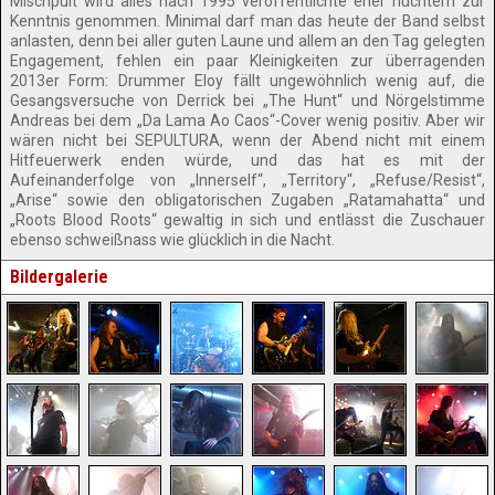
Mischpult wird alles nach 1995 veröffentlichte eher nüchtern zur
Kenntnis genommen. Minimal darf man das heute der Band selbst
anlasten, denn bei aller guten Laune und allem an den Tag gelegten
Engagement, fehlen ein paar Kleinigkeiten zur überragenden
2013er Form: Drummer Eloy fällt ungewöhnlich wenig auf, die
Gesangsversuche von Derrick bei „The Hunt“ und Nörgelstimme
Andreas bei dem „Da Lama Ao Caos“-Cover wenig positiv. Aber wir
wären nicht bei SEPULTURA, wenn der Abend nicht mit einem
Hitfeuerwerk enden würde, und das hat es mit der
Aufeinanderfolge von „Innerself“, „Territory“, „Refuse/Resist“,
„Arise“ sowie den obligatorischen Zugaben „Ratamahatta“ und
„Roots Blood Roots“ gewaltig in sich und entlässt die Zuschauer
ebenso schweißnass wie glücklich in die Nacht.
Bildergalerie