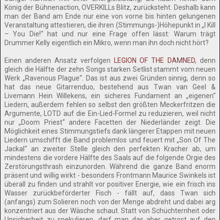
König der Bühnenaction, OVERKILLs Blitz, zurücksteht. Deshalb kann
man der Band am Ende nur eine von vorne bis hinten gelungenen
Veranstaltung attestieren, die ihren (Stimmungs-)Höhepunkt in „I Kill
– You Die!“ hat und nur eine Frage offen lässt: Warum trägt
Drummer Kelly eigentlich ein Mikro, wenn man ihn doch nicht hört?
Einen anderen Ansatz verfolgen
LEGION OF THE DAMNED
, denn
gleich die Hälfte der zehn Songs starken Setlist stammt vom neuen
Werk „Ravenous Plague“. Das ist aus zwei Gründen sinnig, denn so
hat das neue Gitarrenduo, bestehend aus Twan van Geel &
Livemann Hein Willekens, ein sicheres Fundament an „eigenen“
Liedern, außerdem fehlen so selbst den größten Meckerfritzen die
Argumente, LOTD auf die Ein-Lied-Formel zu reduzieren, weil nicht
nur „Doom Priest“ andere Facetten der Niederländer zeigt. Die
Möglichkeit eines Stimmungstiefs dank längerer Etappen mit neuen
Liedern umschifft die Band problemlos und feuert mit „Son Of The
Jackal“ an zweiter Stelle gleich den perfekten Kracher ab, um
mindestens die vordere Hälfte des Saals auf die folgende Orgie des
Zerstörungsthrash einzunorden. Während die ganze Band enorm
präsent und willig wirkt - besonders Frontmann Maurice Swinkels ist
überall zu finden und strahlt vor positiver Energie, wie ein frisch ins
Wasser zurückbeförderter Fisch - fällt auf, dass Twan sich
(anfangs) zum Solieren noch von der Menge abdreht und dabei arg
konzentriert aus der Wäsche schaut. Statt von Schüchternheit oder
Unsicherheit zu spekulieren, darf man das aber getrost auf den