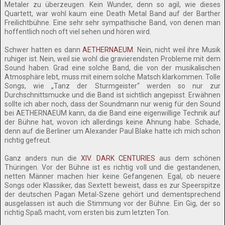
Metaler zu überzeugen. Kein Wunder, denn so agil, wie dieses
Quartett, war wohl kaum eine Death Metal Band auf der Barther
Freilichtbühne. Eine sehr sehr sympathische Band, von denen man
hoffentlich noch oft viel sehen und hören wird.
Schwer hatten es dann
AETHERNAEUM
. Nein, nicht weil ihre Musik
ruhiger ist. Nein, weil sie wohl die gravierendsten Probleme mit dem
Sound haben. Grad eine solche Band, die von der musikalischen
Atmosphäre lebt, muss mit einem solche Matsch klarkommen. Tolle
Songs, wie „Tanz der Sturmgeister“ werden so nur zur
Durchschnittsmucke und die Band ist sichtlich angepisst. Erwähnen
sollte ich aber noch, dass der Soundmann nur wenig für den Sound
bei AETHERNAEUM kann, da die Band eine eigenwillige Technik auf
der Bühne hat, wovon ich allerdings keine Ahnung habe. Schade,
denn auf die Berliner um Alexander Paul Blake hatte ich mich schon
richtig gefreut.
Ganz anders nun die
XIV. DARK CENTURIES
aus dem schönen
Thüringen. Vor der Bühne ist es richtig voll und die gestandenen,
netten Männer machen hier keine Gefangenen. Egal, ob neuere
Songs oder Klassiker, das Sextett beweist, dass es zur Speerspitze
der deutschen Pagan Metal-Szene gehört und dementsprechend
ausgelassen ist auch die Stimmung vor der Bühne. Ein Gig, der so
richtig Spaß macht, vom ersten bis zum letzten Ton.