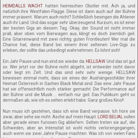
HEIMDALLS WACHT
hatten heimischen Obstler mit. Ach ja, und
natürlich ihre Westfalen-Flagge. Diese ist dann auch auf der Bühne
immer präsent. Warum auch nicht? Schließlich besingen die Ahlener
auch ihr Land. Und das sogar sehr überzeugend. Kurzum, es ist einer
der besten Gigs an diesem Tag. Okay, der Sound ist nicht immer
prall, aber oben vom Bierwagen aus, klingt es doch ziemlich geil.
Eine Gitarrenwand mit zwei richtig guten Frontleuten! Wer mal die
Chance hat, diese Band bei einem ihrer seltenen Live-Gigs zu
erleben, der sollte das unbedingt wahrnehmen. Es lohnt sich!
Ein Jahr Pause und nun sind sie wieder da:
HELLSAW
. Und das ist gut
so. Wer jetzt vor der Bühne nicht abgeht, ist entweder nicht davor
oder liegt im Zelt. Und das sind sehr sehr wenige. HELLSAW
beweisen einmal mehr, dass sie eines der Aushängeschilder ihrer
Heimat Österreich in Sachen Black Metal sind. Das eine Jahr Pause
hat sie offensichtlich noch stärker gemacht. Die Performance auf
der Bühne und die Musik … einfach nur geil. Das Publikum geht so
dermaßen ab, wie ich es selten erlebt habe. Ganz großes Kino!!
Nun muss ich gestehen, dass ich eine Band verpasse. Ich höre sie
zwar, aber sehe sie nicht. Asche auf mein Haupt.
LORD BELIAL
sollen
aber gerade einen furiosen Gig abliefern. Selten treten sie auf, die
Schweden, aber an Intensität ist wohl nichts verlorengegangen,
auch wenn sie zwei Jahre Pause machten. Was ich von vielen Fans