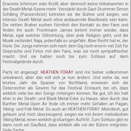
Draconis Infernum oder KroW, aber dennoch keine Unbekannten in
der Death Metal-Szene mehr. Verstärkt durch Gast-Drummer Simon
Schilling (Panzerchrist) betreten sie die Bühne und zeigen, wie
intensiv Death Metal auch ohne andauernde Blastbeats sein kann.
Die netten Araber suchen förmlich den Kontakt zu den Fans und
finden ihn auch. Frontmann James betont immer wieder, dass
Metal, egal welcher Stilrichtung, über jede Religion geht, und die
Musik verbindet. Naja, jedenfalls so ungefähr. Aber Recht hat er, der
Hüne. Die Jungs nehmen sich nach dem Gig noch enorm viel Zeit für
Gespräche und Fotos mit den Fans, was sie noch sympathischer
macht. Und sie halten noch bis zum Schluss auf dem
Festivalgelände durch.
Party ist angesagt.
HEATHEN FORAY
sind mir bisher vollkommen
unbekannt, aber das soll sich ja nun ändern. Und siehe da, wie
letztes Jahr die Spanier von Northland, erweisen sich die
Österreicher als Gewinn für das Festival. Erstaunt, bin ich, dass
wirklich viele bei den Songs mitsingen können. Na gut, ich bin halt
eher in der Death- und Black Metal-Ecke zu Hause, aber durch das
Barther Metal Open Air finde ich immer mehr Gefallen an Pagan,
Viking- und Folk Metal. So auch an HEATHEN FORAY. Melodisch, gut
gelaunt und mich überzeugend, zeigen sie mit ihrem melodischen
Viking Metal, einen wirklich großartigen Auftritt. Zum Schluss gibt es
dann noch ein Sauflied, dass wirklich alle vor der Bühne mitgrölen.
Geile Sache.