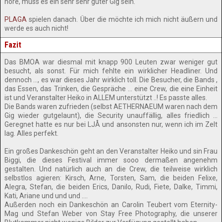
höre, muss es ein sehr sehr guter Gig sein.
PLAGA
spielen danach. Über die möchte ich mich nicht äußern und
werde es auch nicht!
Fazit
Das BMOA war diesmal mit knapp 900 Leuten zwar weniger gut
besucht, als sonst. Für mich fehlte ein wirklicher Headliner. Und
dennoch …, es war dieses Jahr wirklich toll. Die Besucher, die Bands ,
das Essen, das Trinken, die Gespräche … eine Crew, die eine Einheit
ist und Veranstalter Heiko in ALLEM unterstützt ..! Es passte alles.
Die Bands waren zufrieden (selbst AETHERNAEUM waren nach dem
Gig wieder gutgelaunt), die Security unauffällig, alles friedlich …
Geregnet hatte es nur bei LJÅ und ansonsten nur, wenn ich im Zelt
lag. Alles perfekt.
Ein großes Dankeschön geht an den Veranstalter Heiko und sin Frau
Biggi, die dieses Festival immer sooo dermaßen angenehm
gestalten. Und natürlich auch an die Crew, die teilweise wirklich
selbstlos agieren: Kirsch, Arne, Torsten, Sam, die beiden Felixe,
Alegra, Stefan, die beiden Erics, Danilo, Rudi, Fiete, Dalke, Timmi,
Kati, Ariane und und und ….
Außerden noch ein Dankeschön an Carolin Teubert vom Eternity-
Mag und Stefan Weber von Stay Free Photography, die unserer