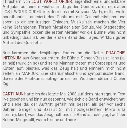
Thrashern von
LOST WORLD ORDER
. Eigentlich eine undankbare
Aufgabe, auf einem Festival mittags den Opener zu mimen, aber
LOST WORLD ORDER meistern das mit Bravour. Mätty, mittlerweile
haupthaarlos, animiert das Publikum mit Gesundheitstipps und
sonst so einigen lustigen Einlagen. Musikalisch machen die Vier
keine Gefangenen. Thrash Metal der alten Schule, viel Stageacting
und Sympathie locken die ersten Metaler vor die Bühne, was nicht
unbedingt Usus ist, bei der ersten Band des Tages. Wirklich guter
Auftritt des Quartetts.
Nun kommen die diesjährigen Exoten an die Reihe.
DRACONIS
INFERNUM
aus Singapur entern die Bühne. Sänger/Bassist Hans (ja,
er heißt wirklich so) und seine Mannen treten mit Corpsepaint und
Kutten auf, blasten, was das Zeug hält und erinnern mich nicht
selten an MARDUK. Eine charismatische und sympathische Band,
die eine der Publikumslieblinge an diesem Wochenende sind. Cooler
Gig.
CARTHAUN
hatte ich das letzte Mal 2008 auf dem Interregnum-Fest
live gesehen und bin nun gespannt, wie sich die Band entwickelt hat.
Und siehe da, der Auftritt gefällt mir besser, als der vor sechs
Jahren. Sänger und Bassist S., mit hochgestelltem Mikro a la
Lemmy, keift, was das Zeug hält und die Band ist richtig agil auf der
Bühne. Mir gefällt, was ich sehe und höre.