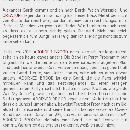
Alexander Barth kommt endlich nach Barth. Welch Wortspiel. Und
CREATURE
legen dann mal richtig los. Fieser Black Metal, der nicht
von Blasts dominiert wird, sonder intensiv durch recht langsamere
Parts ist. Melodien vergessen die Baden-Württemberger auch nicht,
so dass es zu einem richtig geilen Gig wird. Nicht nur mich
begeistern die fünf Jungs. Geiler Gig, den ich allerdings nicht bis zum
Ende sehen kann.
Hatte ich 2010
ADORNED BROOD
noch ziemlich runtergemacht,
sehe ich es heute etwas anders. Die Band ist Party-Programm pur.
Unglaublich, wie die Leute zu den Grevenbroichern abgehen. Klar,
sind auch heute wieder Coverversionen dabei, aber das gehört halt
zu der Band. Heute, vier Jahre später, sehe ich es auch etwas
anders. ADORNED BROOD ist eine Band, die die Fans wirklich
mitreißen kann und das Festivalgelände zu einer einzigen
gemeinsamen Party macht. Ich hätte mir zwar Kracher, wie „Pride
Was My Desire“ gewünscht, aber das hätte letztendlich nicht in die
Setlist gepasst. ADORNED BROOD legen einen 1A-Auftritt hin. Und
dass die Jungs Humor haben, beweist Teutobot Frost nach dem Gig,
als ich ihn anspreche und seine Band frötzelnderweise als Cover-
Band bezeichne. Darauf er: „Öh, das waren diesmal doch nur drei!“.
ADORNED BROODist definitiv eine Band, die auf Festivals gut
kommt. Warum ich das erst jetzt erkenne, weiß ich auch nicht.