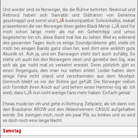
Und wieder sind es Norweger, die die Bühne betreten. Neievrud und
Rebnord haben sich Sanrabb und Slátrarinn von Gehenna
geschnappt und somit sind
LJÅ
livekompatibel. Schnörkellos, eiskalt
präsentieren die vier Norweger ihren geilen Black Metal. LJÅ sind für
mich schon lange mehr als nur ein Geheimtipp und umso
begeisterter bin ich, diese Band mal live zu sehen. Weil es während
des gesamten Tages doch so einige Soundprobleme gibt, stelle ich
mich bei einigen Bands ganz oben hin, weil dort eine wirklich gute
Akustik ist. Ach ja, und ein Bierwagen steht dort auch zufällig. So
stehe ich auch bei den Norwegern oben und genieße den Gig, was
sich als gar nicht mal so verkehrt erweist. Denn plötzlich gibt es
einen Regenguss, den man nur selten erlebt. Leider halten dem
einige Fans nicht stand und verschwinden aus dem Moshpit.
Dennoch bleibt es vor der Bühne gut gefüllt. Die Norweger reißen
sich förmlich ihren Arsch auf und liefern einen Hammer-Gig ab. Ich
weiß, dass LJÅ nun nicht wenige Fans mehr haben. Einfach genial.
Etwas müde bin ich und gehe in Richtung Zeltplatz, als ich dann von
den Brasilianer KROW und den Hildesheimern CASUS aufgehalten
werde. Sie zwingen mich, noch ein paar Pils zu trinken und so wird
es doch noch eine lange Nacht.
Samstag