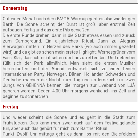
Donnerstag
Gut einen Monat nach dem BMOA-Warmup geht es also wieder gen
Barth. Die Sonne scheint, der Durst ist groß; aber erstmal Zelt
aufbauen. Fertig und das erste Pils genießen.
Die erste Runde drehen, dann in die Stadt etwas essen und zurück
zum Campground. Ein alljährliches Ritual. Dann zu Alegras
Bierwagen, mitten im Herzen des Parks (wo auch immer gezeltet
wird) und da gibt es schon mein erstes Highlight: Wernesgrüner vom
Fass. Klar, dass ich nicht selten dort anzutreffen bin. Und nebenbei
füllt sich der Park allmählich. Man sieht die ersten Musiker
herumlaufen und der Abend entwickelt sich zu einer feinen
internationalen Party. Norweger, Dänen, Holländer, Schweden und
Deutsche machen die Nacht zum Tag und so lerne ich u.a. zwei
Jungs von GEHENNA kennen, die morgen zur Liveband von LJÅ
gehören werden. Gegen 4.00 Uhr morgens wanke ich ins Zelt und
beginne zu schnarchen.
Freitag
Und wieder scheint die Sonne und es geht in die Stadt zum
Frühstücken. Dies kann man zwar auch auf dem Festivalgelände
tun, aber auch das gehört für mich zum Barther Ritual.
Punkt Zwölf Uhr mittags geht es dann los mit den Bielefeldern