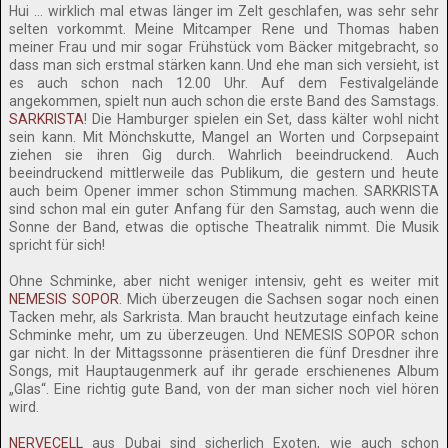
Hui … wirklich mal etwas länger im Zelt geschlafen, was sehr sehr
selten vorkommt. Meine Mitcamper Rene und Thomas haben
meiner Frau und mir sogar Frühstück vom Bäcker mitgebracht, so
dass man sich erstmal stärken kann. Und ehe man sich versieht, ist
es auch schon nach 12.00 Uhr. Auf dem Festivalgelände
angekommen, spielt nun auch schon die erste Band des Samstags.
SARKRISTA
! Die Hamburger spielen ein Set, dass kälter wohl nicht
sein kann. Mit Mönchskutte, Mangel an Worten und Corpsepaint
ziehen sie ihren Gig durch. Wahrlich beeindruckend. Auch
beeindruckend mittlerweile das Publikum, die gestern und heute
auch beim Opener immer schon Stimmung machen. SARKRISTA
sind schon mal ein guter Anfang für den Samstag, auch wenn die
Sonne der Band, etwas die optische Theatralik nimmt. Die Musik
spricht für sich!
Ohne Schminke, aber nicht weniger intensiv, geht es weiter mit
NEMESIS SOPOR
. Mich überzeugen die Sachsen sogar noch einen
Tacken mehr, als Sarkrista. Man braucht heutzutage einfach keine
Schminke mehr, um zu überzeugen. Und NEMESIS SOPOR schon
gar nicht. In der Mittagssonne präsentieren die fünf Dresdner ihre
Songs, mit Hauptaugenmerk auf ihr gerade erschienenes Album
„Glas“. Eine richtig gute Band, von der man sicher noch viel hören
wird.
NERVECELL
aus Dubai sind sicherlich Exoten, wie auch schon