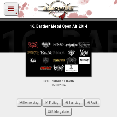
16. BA
16. Barther Metal Open Air 2014
Freilichtbühne Barth
15.08.2014
Donnerstag
Freitag
Samstag
Fazit
Bildergalerie