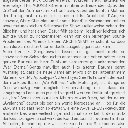
abgewanderten Nick Cordle ersetzt. Trotzdem zieht natürlich die
ehemalige THE AGONIST-Sirene mit ihrer aufreizenden Optik den
Großteil der Aufmerksamkeit auf sich, wobei die bunten Mähnen
der Protagonisten (von links nach rechts: Amott-rot, D’Angelo-
schwarz, White-Gluz-blau und Loomis-blond) in Kombination mit der
abwechslungsreichen Scheinwerfer-Show stellenweise schon den
Blick hin- und herziehen. Dafür fällt es beim Headliner leichter, sich
auf die Musik zu konzentrieren, denn von den bisherigen Sound-
Problemen des Abends bleiben ARCH ENEMY verschont, so dass
man die zahlreichen Gitarrenduelle ausgiebig genießen kann.
Auch bei der Songauswahl lassen die gar nicht mehr so
schwedischen Schweden nichts anbrennen und haben neben einer
ganzen Batterie an beim Publikum verdammt gut ankommenden
„War Eternal“-Songs natürlich auch Hits älteren Datums parat.
Auffällig ist, dass die neue Dame am Mikro sich bei altbekanntem
Material wie „My Apocalypse“, „Dead Eyes See No Future“ oder auch
dem unkaputtbaren „We Will Rise“ alle Mühe gibt, die Songs so
Gossow-mäßig wie möglich herüberzubringen, so dass die
langjährigen Fans auch ja nicht verprellt werden. Dafür interpretiert
sie „ihre“ Songs des aktuellen Albums etwas freier, bei der neuen
„Avalanche“ deutet sie gar ein wenig Klargesang an – ob für die
Zukunft also fast noch so etwas wie eine ARCH ENEMY-Revolution
ansteht? Das wäre vielleicht gar nicht mal so verkehrt, denn trotz
der Besetzungswechsel wirkt die Band erstaunlich routiniert in ihren
Abläufen, frische Impulse wie die neuen Loomis-Soli könnten also