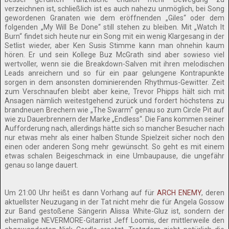
verzeichnen ist, schließlich ist es auch nahezu unmöglich, bei Song
gewordenen Granaten wie dem eröffnenden „Giles“ oder dem
folgenden „My Will Be Done“ still stehen zu bleiben. Mit „Watch It
Burn“ findet sich heute nur ein Song mit ein wenig Klargesang in der
Setlist wieder, aber Ken Susis Stimme kann man ohnehin kaum
hören. Er und sein Kollege Buz McGrath sind aber sowieso viel
wertvoller, wenn sie die Breakdown-Salven mit ihren melodischen
Leads anreichern und so für ein paar gelungene Kontrapunkte
sorgen in dem ansonsten dominierenden Rhythmus-Gewitter. Zeit
zum Verschnaufen bleibt aber keine, Trevor Phipps hält sich mit
Ansagen nämlich weitestgehend zurück und fordert höchstens zu
brandneuen Brechern wie „The Swarm“ genau so zum Circle Pit auf
wie zu Dauerbrennern der Marke „Endless“. Die Fans kommen seiner
Aufforderung nach, allerdings hätte sich so mancher Besucher nach
nur etwas mehr als einer halben Stunde Spielzeit sicher noch den
einen oder anderen Song mehr gewünscht. So geht es mit einem
etwas schalen Beigeschmack in eine Umbaupause, die ungefähr
genau so lange dauert.
Um 21:00 Uhr heißt es dann Vorhang auf für
ARCH ENEMY
, deren
aktuellster Neuzugang in der Tat nicht mehr die für Angela Gossow
zur Band gestoßene Sängerin Alissa White-Gluz ist, sondern der
ehemalige NEVERMORE-Gitarrist Jeff Loomis, der mittlerweile den