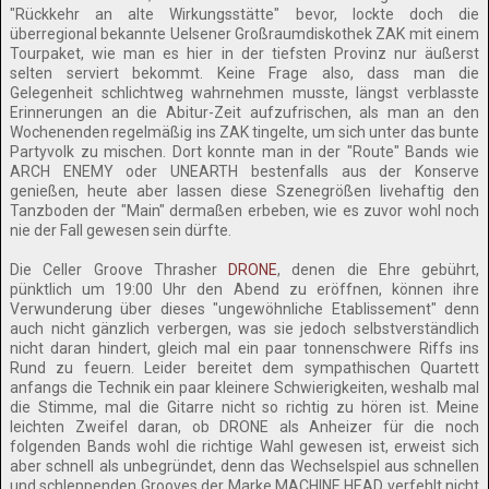
"Rückkehr an alte Wirkungsstätte" bevor, lockte doch die
überregional bekannte Uelsener Großraumdiskothek ZAK mit einem
Tourpaket, wie man es hier in der tiefsten Provinz nur äußerst
selten serviert bekommt. Keine Frage also, dass man die
Gelegenheit schlichtweg wahrnehmen musste, längst verblasste
Erinnerungen an die Abitur-Zeit aufzufrischen, als man an den
Wochenenden regelmäßig ins ZAK tingelte, um sich unter das bunte
Partyvolk zu mischen. Dort konnte man in der "Route" Bands wie
ARCH ENEMY oder UNEARTH bestenfalls aus der Konserve
genießen, heute aber lassen diese Szenegrößen livehaftig den
Tanzboden der "Main" dermaßen erbeben, wie es zuvor wohl noch
nie der Fall gewesen sein dürfte.
Die Celler Groove Thrasher
DRONE
, denen die Ehre gebührt,
pünktlich um 19:00 Uhr den Abend zu eröffnen, können ihre
Verwunderung über dieses "ungewöhnliche Etablissement" denn
auch nicht gänzlich verbergen, was sie jedoch selbstverständlich
nicht daran hindert, gleich mal ein paar tonnenschwere Riffs ins
Rund zu feuern. Leider bereitet dem sympathischen Quartett
anfangs die Technik ein paar kleinere Schwierigkeiten, weshalb mal
die Stimme, mal die Gitarre nicht so richtig zu hören ist. Meine
leichten Zweifel daran, ob DRONE als Anheizer für die noch
folgenden Bands wohl die richtige Wahl gewesen ist, erweist sich
aber schnell als unbegründet, denn das Wechselspiel aus schnellen
und schleppenden Grooves der Marke MACHINE HEAD verfehlt nicht