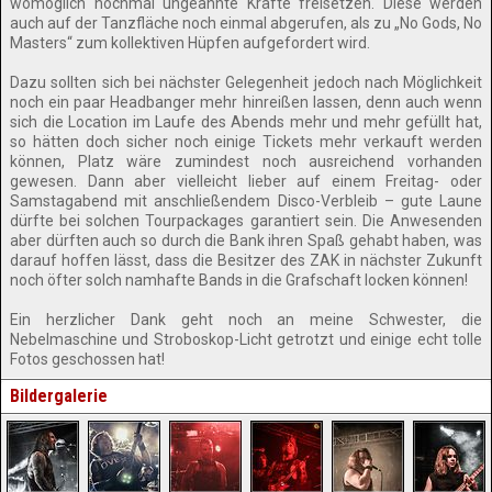
womöglich nochmal ungeahnte Kräfte freisetzen. Diese werden
auch auf der Tanzfläche noch einmal abgerufen, als zu „No Gods, No
Masters“ zum kollektiven Hüpfen aufgefordert wird.
Dazu sollten sich bei nächster Gelegenheit jedoch nach Möglichkeit
noch ein paar Headbanger mehr hinreißen lassen, denn auch wenn
sich die Location im Laufe des Abends mehr und mehr gefüllt hat,
so hätten doch sicher noch einige Tickets mehr verkauft werden
können, Platz wäre zumindest noch ausreichend vorhanden
gewesen. Dann aber vielleicht lieber auf einem Freitag- oder
Samstagabend mit anschließendem Disco-Verbleib – gute Laune
dürfte bei solchen Tourpackages garantiert sein. Die Anwesenden
aber dürften auch so durch die Bank ihren Spaß gehabt haben, was
darauf hoffen lässt, dass die Besitzer des ZAK in nächster Zukunft
noch öfter solch namhafte Bands in die Grafschaft locken können!
Ein herzlicher Dank geht noch an meine Schwester, die
Nebelmaschine und Stroboskop-Licht getrotzt und einige echt tolle
Fotos geschossen hat!
Bildergalerie