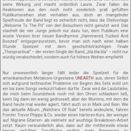
seine Wirkung und macht ordentlich Laune. Zwar fallen die
Reaktionen aus den noch nicht sonderlich prall gefüllten
Publikumsreihen eher verhalten aus, doch an mangelnder
Spielfreude der Band liegt es sicherlich nicht, dass die Steilvorlage
„Welcome To The Pit“ von den Besuchern nicht genutzt wird. Das
stachelt die vier Jungs jedoch nur dazu tun, dem Publikum eine
wüste Version ihrer neuen Bandhymne „Hammered, Fucked And
Boozed“ entgegenzurotzen, bevor man sich nach einer halben
Stunde Spielzeit mit dem geschichtsträchtigen Finale
„Theopractical“ – der ersten Single der Band, „bla bla bla“ – nicht nur
würdig verabschiedet, sondern auch für höhere Weihen empfiehlt.
Nur unwesentlich länger fällt leider die Spielzeit für die
amerikanischen Metalcore-Urgesteine
UNEARTH
aus, deren Setlist
sich aufgrund technischer Probleme vor Beginn des Sets wohl um
ein bis zwei Songs verkürzt haben dürfte. Zwar wird die Lautstärke,
die mich beim Soundcheck noch mit den Ohren schlackern ließ,
beim Gig dann ein wenig gedrosselt, aber der Wumms, mit dem die
Band heute mal wieder agiert, fährt auch so in Mark und Bein. Wie
das aktuelle Album „Watchers Of Rule“ bereits andeutete, fahren
Fronter Trevor Phipps & Co. wieder einen härteren Kurs, der weniger
auf filigrane Gitarren- als vielmehr auf wuchtige Breakdown-Arbeit
setzt. Kaum verwunderlich also, dass auf der mittlerweile etwas
besser gefüllten Tanzfläche endlich mehr Bewegung zu