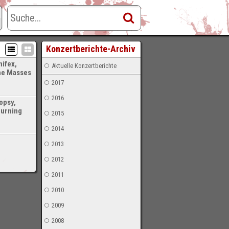
Konzertberichte-Archiv
nifex,
Aktuelle Konzertberichte
he Masses
2017
2016
opsy,
Burning
2015
2014
2013
2012
2011
2010
2009
2008