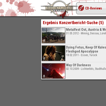
CD-Reviews
Ergebnis Konzertbericht-Suche (5)
Metalfest Ost, Austria & W
31.05.2012 - Mining, Dessau, Lore
Dying Fetus, Keep Of Kales
Fleshgod Apocalypse
18.02.2011 - Essen, Turock
Way Of Darkness
02.10.2009 - Lichtenfels, Stadthall