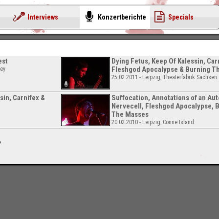
Interviews
Konzertberichte
Specials
est
Dying Fetus, Keep Of Kalessin, Car
Fleshgod Apocalypse & Burning T
ley
25.02.2011 - Leipzig, Theaterfabrik Sachsen
sin, Carnifex &
Suffocation, Annotations of an Aut
Nervecell, Fleshgod Apocalypse, 
The Masses
20.02.2010 - Leipzig, Conne Island
e