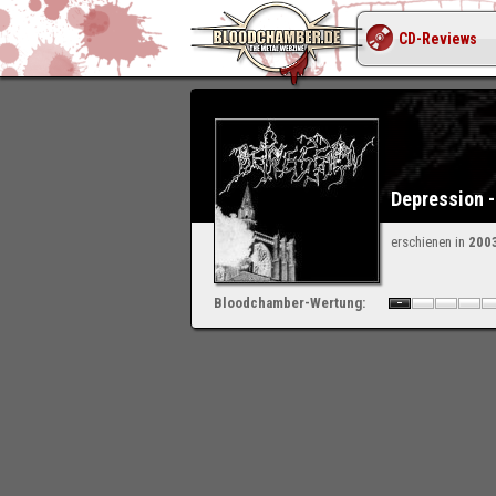
CD-Reviews
Depression -
erschienen in
200
Bloodchamber-Wertung: