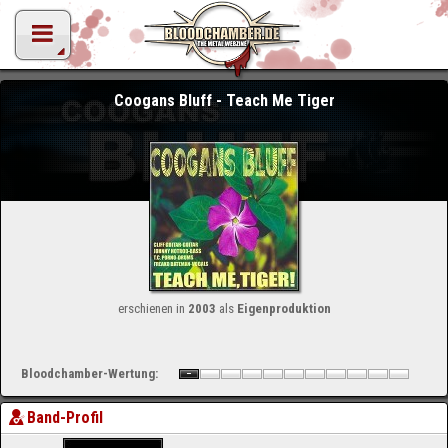
Coogans Bluff - Teach Me Tiger
erschienen in
2003
als
Eigenproduktion
Bloodchamber-Wertung:
Band-Profil