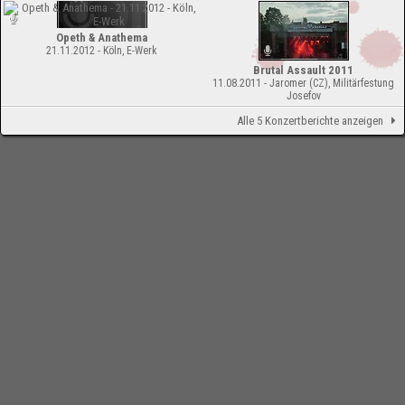
Opeth & Anathema
21.11.2012 - Köln, E-Werk
Brutal Assault 2011
11.08.2011 - Jaromer (CZ), Militärfestung
Josefov
Alle 5 Konzertberichte anzeigen
-
Impressum
Bloodchamber.de
CD-Reviews
Anathema - Resonance 2 (Compilation)