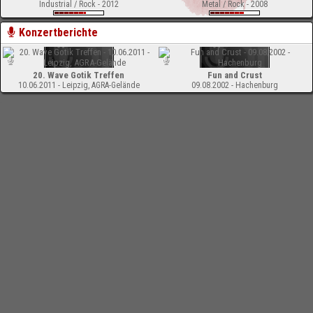
Industrial / Rock - 2012
Metal / Rock - 2008
Konzertberichte
20. Wave Gotik Treffen
Fun and Crust
10.06.2011 - Leipzig, AGRA-Gelände
09.08.2002 - Hachenburg
-
Impressum
Bloodchamber.de
CD-Reviews
Megaherz - Querschnitt (Compilation)
online