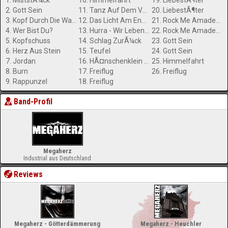
1. MiststÃ¼ck
10. Himmelfahrt
19. LiebestÃ¶ter
2. Gott Sein
11. Tanz Auf Dem Vulkan
20. LiebestÃ¶ter
3. Kopf Durch Die Wand
12. Das Licht Am Ende Der Welt
21. Rock Me Amadeus
4. Wer Bist Du?
13. Hurra - Wir Leben Noch
22. Rock Me Amadeus
5. Kopfschuss
14. Schlag ZurÃ¼ck
23. Gott Sein
6. Herz Aus Stein
15. Teufel
24. Gott Sein
7. Jordan
16. HÃ¤nschenklein '97
25. Himmelfahrt
8. Burn
17. Freiflug
26. Freiflug
9. Rappunzel
18. Freiflug
Band-Profil
Megaherz
Industrial aus Deutschland
Reviews
Megaherz - Götterdämmerung
Megaherz - Heuchler