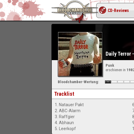
CD-Reviews
Daily Terror
Punk
erschienen in
198
Bloodchamber-Wertung:
Tracklist
1. Natauer Pakt
2. ABC-Alarm
7
3. Raffgier
4. Abhaun
5. Leerkopf