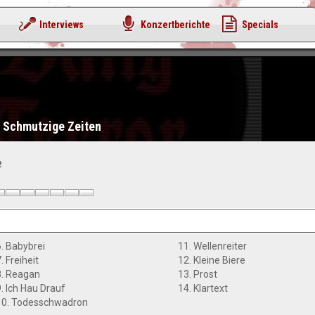
Interviews
Konzertberichte
Specials
 - Schmutzige Zeiten
2
6. Babybrei
11. Wellenreiter
. Freiheit
12. Kleine Biere
8. Reagan
13. Prost
9. Ich Hau Drauf
14. Klartext
10. Todesschwadron