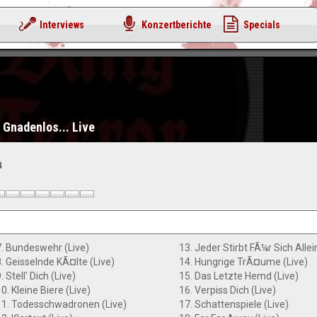
Interviews
Konzertberichte
Specials
- Gnadenlos... Live
4
7. Bundeswehr (Live)
13. Jeder Stirbt FÃ¼r Sich Allei
8. Geisselnde KÃ¤lte (Live)
14. Hungrige TrÃ¤ume (Live)
. Stell' Dich (Live)
15. Das Letzte Hemd (Live)
0. Kleine Biere (Live)
16. Verpiss Dich (Live)
11. Todesschwadronen (Live)
17. Schattenspiele (Live)