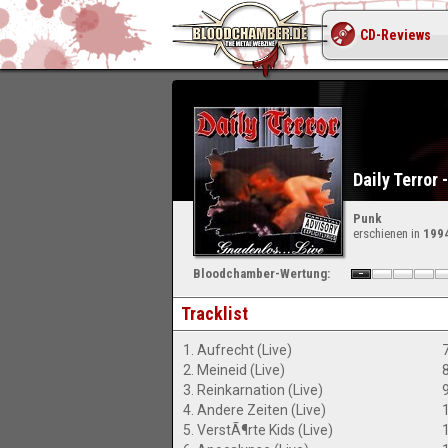
CD-Reviews
Daily Terror 
Punk
erschienen in
199
Bloodchamber-Wertung:
Tracklist
1. Aufrecht (Live)
2. Meineid (Live)
3. Reinkarnation (Live)
9
4. Andere Zeiten (Live)
1
5. VerstÃ¶rte Kids (Live)