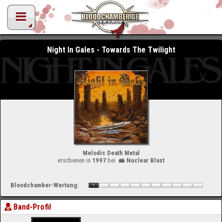
Night In Gales - Towards The Twilight
Melodic Death Metal
erschienen in
1997
bei
Nuclear Blast
Bloodchamber-Wertung:
Band-Profil