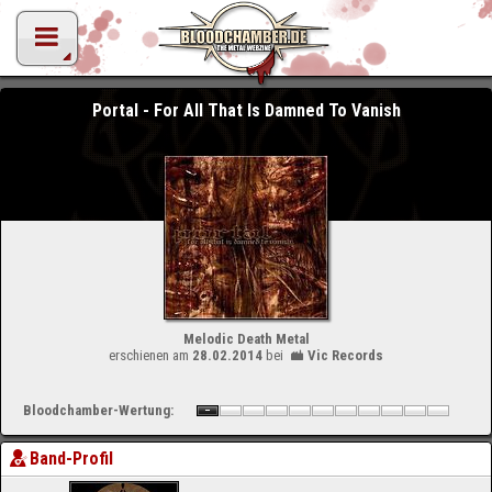
Portal - For All That Is Damned To Vanish
Melodic Death Metal
erschienen am
28.02.2014
bei
Vic Records
Bloodchamber-Wertung:
Band-Profil