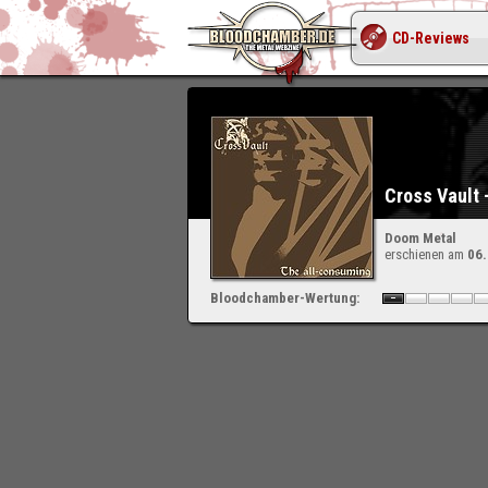
CD-Reviews
Cross Vault 
Doom Metal
erschienen am
06
Bloodchamber-Wertung: