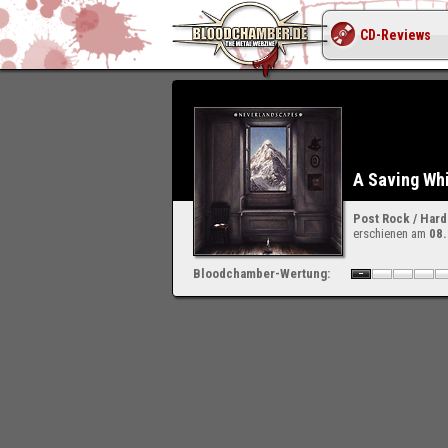
CD-Reviews
A Saving Wh
Post Rock / Har
erschienen am
08
Bloodchamber-Wertung: