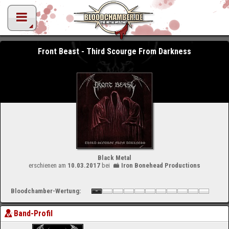
Front Beast - Third Scourge From Darkness
Black Metal
erschienen am
10.03.2017
bei
Iron Bonehead Productions
Bloodchamber-Wertung:
Band-Profil