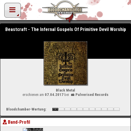
Beastcraft - The Infernal Gospels Of Primitive Devil Worship
Black Metal
erschienen am
07.04.2017
bei
Pulverised Records
Bloodchamber-Wertung:
Band-Profil