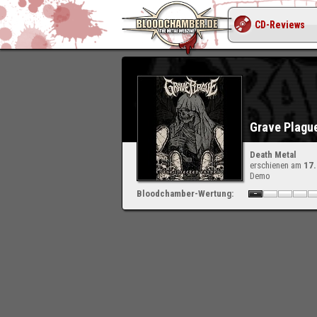
CD-Reviews
Grave Plague
Death Metal
erschienen am
17
Demo
Bloodchamber-Wertung: