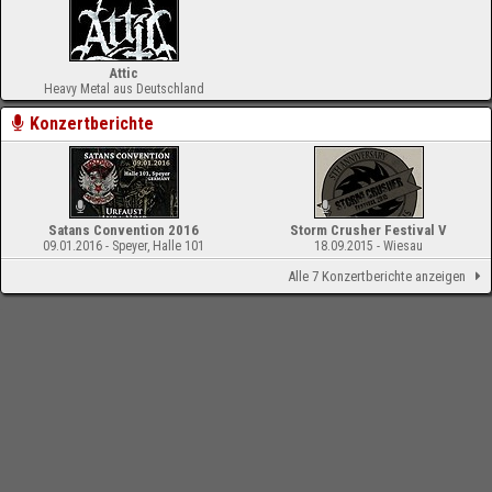
Attic
Heavy Metal aus Deutschland
Konzertberichte
Satans Convention 2016
Storm Crusher Festival V
09.01.2016 - Speyer, Halle 101
18.09.2015 - Wiesau
Alle 7 Konzertberichte anzeigen
-