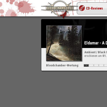
CD-Reviews
Eldamar - A 
Ambient / Black 
erschienen am
01
Bloodchamber-Wertung: