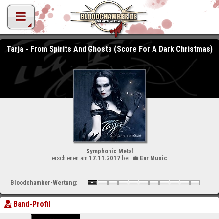
Tarja - From Spirits And Ghosts (Score For A Dark Christmas)
Symphonic Metal
erschienen am
17.11.2017
bei
Ear Music
Bloodchamber-Wertung:
Band-Profil