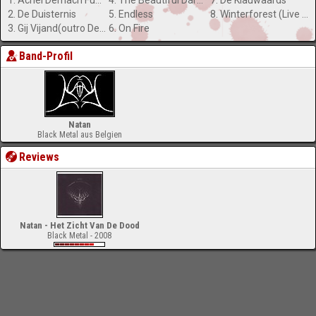
1. Achel Demach Funeral (intro)
4. The Beautiful Darkness
7. De Klauwaards
2. De Duisternis
5. Endless
8. Winterforest (Live Bonus Track)
3. Gij Vijand(outro De Duisternis)
6. On Fire
Band-Profil
Natan
Black Metal aus Belgien
Reviews
Natan - Het Zicht Van De Dood
Black Metal - 2008
-